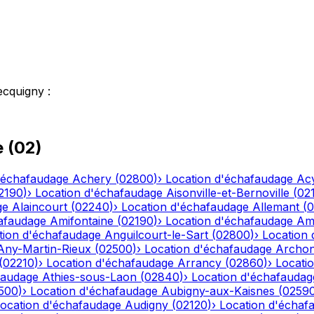
ecquigny
:
e
(
02
)
'échafaudage
Achery
(
02800
)
›
Location d'échafaudage
Ac
2190
)
›
Location d'échafaudage
Aisonville-et-Bernoville
(
02
ge
Alaincourt
(
02240
)
›
Location d'échafaudage
Allemant
(
0
afaudage
Amifontaine
(
02190
)
›
Location d'échafaudage
Am
tion d'échafaudage
Anguilcourt-le-Sart
(
02800
)
›
Location
Any-Martin-Rieux
(
02500
)
›
Location d'échafaudage
Archo
(
02210
)
›
Location d'échafaudage
Arrancy
(
02860
)
›
Locati
faudage
Athies-sous-Laon
(
02840
)
›
Location d'échafaudag
500
)
›
Location d'échafaudage
Aubigny-aux-Kaisnes
(
0259
ocation d'échafaudage
Audigny
(
02120
)
›
Location d'échaf