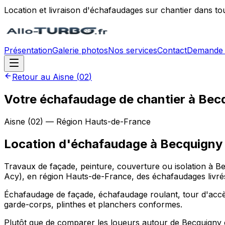
Location et livraison d'échafaudages sur chantier dans to
Présentation
Galerie photos
Nos services
Contact
Demande 
Retour au
Aisne
(
02
)
Votre échafaudage de chantier à Becq
Aisne
(
02
) — Région
Hauts-de-France
Location d'échafaudage
à
Becquigny
Travaux de façade, peinture, couverture ou isolation à B
Acy), en région Hauts-de-France, des échafaudages livrés,
Échafaudage de façade, échafaudage roulant, tour d'accès
garde-corps, plinthes et planchers conformes.
Plutôt que de comparer les loueurs autour de Becquigny e