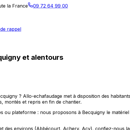
ute la France
09 72 64 99 00
de rappel
uigny et alentours
ecquigny ? Allo-echafaudage met à disposition des habitan
 montés et repris en fin de chantier.
 ou plateforme : nous proposons à Becquigny le matériel a
t des environs (Abbécourt, Achery, Acy), confiez-nous la l