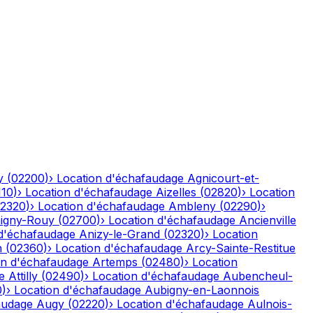
y
(
02200
)
›
Location d'échafaudage
Agnicourt-et-
110
)
›
Location d'échafaudage
Aizelles
(
02820
)
›
Location
2320
)
›
Location d'échafaudage
Ambleny
(
02290
)
›
igny-Rouy
(
02700
)
›
Location d'échafaudage
Ancienville
 d'échafaudage
Anizy-le-Grand
(
02320
)
›
Location
n
(
02360
)
›
Location d'échafaudage
Arcy-Sainte-Restitue
on d'échafaudage
Artemps
(
02480
)
›
Location
e
Attilly
(
02490
)
›
Location d'échafaudage
Aubencheul-
0
)
›
Location d'échafaudage
Aubigny-en-Laonnois
audage
Augy
(
02220
)
›
Location d'échafaudage
Aulnois-