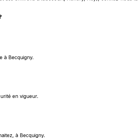
?
e à Becquigny.
rité en vigueur.
haitez, à Becquigny.