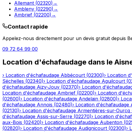
Allemant
(
02320
)
→
Ambleny
(
02290
)
→
Ambrief
(
02200
)
→
Contact rapide
Appelez-nous directement pour un devis gratuit depuis
B
09 72 64 99 00
Location d'échafaudage
dans le
Aisn
›
Location d'échafaudage
Abbécourt
(
02300
)
›
Location d
Séchelles
(
02340
)
›
Location d'échafaudage
Aguilcourt
(
0
d'échafaudage
Aizy-Jouy
(
02370
)
›
Location d'échafauda
Location d'échafaudage
Ambrief
(
02200
)
›
Location d'éch
(
02600
)
›
Location d'échafaudage
Andelain
(
02800
)
›
Loca
d'échafaudage
Annois
(
02480
)
›
Location d'échafaudage
(
02130
)
›
Location d'échafaudage
Armentières-sur-Ourcq
d'échafaudage
Assis-sur-Serre
(
02270
)
›
Location d'écha
aux-Bois
(
02420
)
›
Location d'échafaudage
Aubenton
(
02
(
02820
)
›
Location d'échafaudage
Audignicourt
(
02300
)
›
L