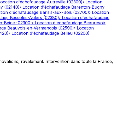
Location d'échafaudage
Autreville
(
02300
)
›
Location
ny
(
02140
)
›
Location d'échafaudage
Barenton-Bugny
tion d'échafaudage
Barisis-aux-Bois
(
02700
)
›
Location
dage
Bassoles-Aulers
(
02380
)
›
Location d'échafaudage
n-Beine
(
02300
)
›
Location d'échafaudage
Beaurevoir
age
Beauvois-en-Vermandois
(
02590
)
›
Location
420
)
›
Location d'échafaudage
Belleu
(
02200
)
novations, ravalement. Intervention dans toute la France,