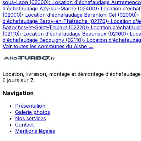
sous-Laon
(
02000
)
›
Location d'échafaudage
Autremenco
d'échafaudage
Azy-sur-Marne
(
02400
)
›
Location d'écha
(
02000
)
›
Location d'échafaudage
Barenton-Cel
(
02000
)
›
d'échafaudage
Barzy-en-Thiérache
(
02170
)
›
Location d'
Bazoches-et-Saint-Thibaut
(
02220
)
›
Location d'échafaud
(
02110
)
›
Location d'échafaudage
Beaurieux
(
02160
)
›
Loca
d'échafaudage
Becquigny
(
02110
)
›
Location d'échafauda
Voir toutes les communes du
Aisne
→
Location, livraison, montage et démontage d'échafaudages
6 jours sur 7.
Navigation
Présentation
Galerie photos
Nos services
Contact
Mentions légales