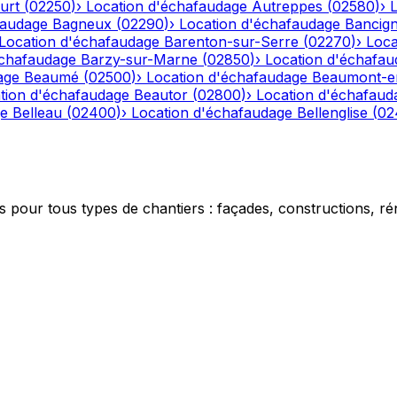
urt
(
02250
)
›
Location d'échafaudage
Autreppes
(
02580
)
›
faudage
Bagneux
(
02290
)
›
Location d'échafaudage
Bancig
Location d'échafaudage
Barenton-sur-Serre
(
02270
)
›
Loca
échafaudage
Barzy-sur-Marne
(
02850
)
›
Location d'échafau
age
Beaumé
(
02500
)
›
Location d'échafaudage
Beaumont-e
tion d'échafaudage
Beautor
(
02800
)
›
Location d'échafaud
ge
Belleau
(
02400
)
›
Location d'échafaudage
Bellenglise
(
02
 pour tous types de chantiers : façades, constructions, ré