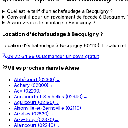
Quel est le tarif d'un échafaudage à Becquigny ?
Convient-il pour un ravalement de façade à Becquigny 
Assurez-vous le montage à Becquigny ?
Location d'échafaudage
à
Becquigny
?
Location d'échafaudage
à
Becquigny
(
02110
).
Location et
09 72 64 99 00
Demander un devis gratuit
Villes proches dans le
Aisne
Abbécourt
(
02300
)
→
Achery
(
02800
)
→
Acy
(
02200
)
→
Agnicourt-et-Séchelles
(
02340
)
→
Aguilcourt
(
02190
)
→
Aisonville-et-Bernoville
(
02110
)
→
Aizelles
(
02820
)
→
Aizy-Jouy
(
02370
)
→
Alaincourt
(
02240
)
→