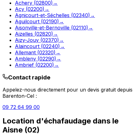
Achery
(
02800
)
→
Acy
(
02200
)
→
Agnicourt-et-Séchelles
(
02340
)
→
Aguilcourt
(
02190
)
→
Aisonville-et-Bernoville
(
02110
)
→
Aizelles
(
02820
)
→
Aizy-Jouy
(
02370
)
→
Alaincourt
(
02240
)
→
Allemant
(
02320
)
→
Ambleny
(
02290
)
→
Ambrief
(
02200
)
→
Contact rapide
Appelez-nous directement pour un devis gratuit depuis
Barenton-Cel
:
09 72 64 99 00
Location d'échafaudage
dans le
Aisne
(
02
)