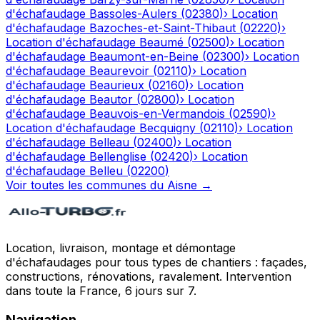
d'échafaudage
Bassoles-Aulers
(
02380
)
›
Location
d'échafaudage
Bazoches-et-Saint-Thibaut
(
02220
)
›
Location d'échafaudage
Beaumé
(
02500
)
›
Location
d'échafaudage
Beaumont-en-Beine
(
02300
)
›
Location
d'échafaudage
Beaurevoir
(
02110
)
›
Location
d'échafaudage
Beaurieux
(
02160
)
›
Location
d'échafaudage
Beautor
(
02800
)
›
Location
d'échafaudage
Beauvois-en-Vermandois
(
02590
)
›
Location d'échafaudage
Becquigny
(
02110
)
›
Location
d'échafaudage
Belleau
(
02400
)
›
Location
d'échafaudage
Bellenglise
(
02420
)
›
Location
d'échafaudage
Belleu
(
02200
)
Voir toutes les communes du
Aisne
→
Location, livraison, montage et démontage
d'échafaudages pour tous types de chantiers : façades,
constructions, rénovations, ravalement. Intervention
dans toute la France, 6 jours sur 7.
Navigation