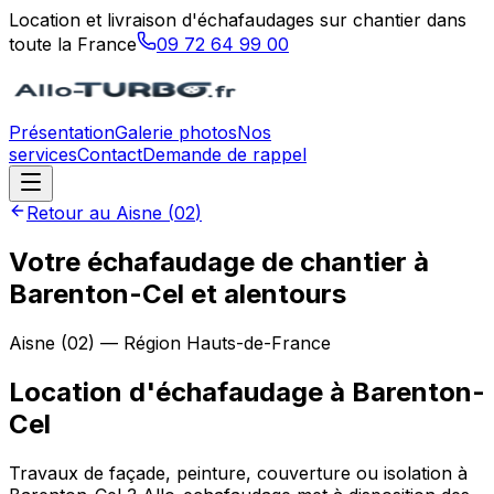
Location et livraison d'échafaudages sur chantier dans
toute la France
09 72 64 99 00
Présentation
Galerie photos
Nos
services
Contact
Demande de rappel
Retour au
Aisne
(
02
)
Votre échafaudage de chantier à
Barenton-Cel et alentours
Aisne
(
02
) — Région
Hauts-de-France
Location d'échafaudage
à
Barenton-
Cel
Travaux de façade, peinture, couverture ou isolation à