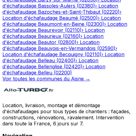
d'échafaudage
Bassoles-Aulers
(
02380
)
›
Location
d'échafaudage
Bazoches-et-Saint-Thibaut
(
02220
)
›
Location d'échafaudage
Beaumé
(
02500
)
›
Location
d'échafaudage
Beaumont-en-Beine
(
02300
)
›
Location
d'échafaudage
Beaurevoir
(
02110
)
›
Location
d'échafaudage
Beaurieux
(
02160
)
›
Location
d'échafaudage
Beautor
(
02800
)
›
Location
d'échafaudage
Beauvois-en-Vermandois
(
02590
)
›
Location d'échafaudage
Becquigny
(
02110
)
›
Location
d'échafaudage
Belleau
(
02400
)
›
Location
d'échafaudage
Bellenglise
(
02420
)
›
Location
d'échafaudage
Belleu
(
02200
)
Voir toutes les communes du
Aisne
→
Location, livraison, montage et démontage
d'échafaudages pour tous types de chantiers : façades,
constructions, rénovations, ravalement. Intervention
dans toute la France, 6 jours sur 7.
Navigation