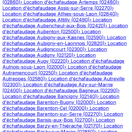
(
02860
)
›
Location d'échafaudage
Artemps
(
02480
)
›
Location d'échafaudage
Assis-sur-Serre
(
02270
)
›
Location d'échafaudage
Athies-sous-Laon
(
02840
)
›
Location d'échafaudage
Attilly
(
02490
)
›
Location
d'échafaudage
Aubencheul-aux-Bois
(
02420
)
›
Location
d'échafaudage
Aubenton
(
02500
)
›
Location
d'échafaudage
Aubigny-aux-Kaisnes
(
02590
)
›
Location
d'échafaudage
Aubigny-en-Laonnois
(
02820
)
›
Location
d'échafaudage
Audignicourt
(
02300
)
›
Location
d'échafaudage
Audigny
(
02120
)
›
Location
d'échafaudage
Augy
(
02220
)
›
Location d'échafaudage
Aulnois-sous-Laon
(
02000
)
›
Location d'échafaudage
Autremencourt
(
02250
)
›
Location d'échafaudage
Autreppes
(
02580
)
›
Location d'échafaudage
Autreville
(
02300
)
›
Location d'échafaudage
Azy-sur-Marne
(
02400
)
›
Location d'échafaudage
Bagneux
(
02290
)
›
Location d'échafaudage
Bancigny
(
02140
)
›
Location
d'échafaudage
Barenton-Bugny
(
02000
)
›
Location
d'échafaudage
Barenton-Cel
(
02000
)
›
Location
d'échafaudage
Barenton-sur-Serre
(
02270
)
›
Location
d'échafaudage
Barisis-aux-Bois
(
02700
)
›
Location
d'échafaudage
Barzy-en-Thiérache
(
02170
)
›
Location
d'échafaudage
Barzy-sur-Marne
(
02850
)
›
Location