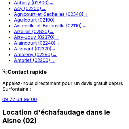
Achery
(
02800
)
→
Acy
(
02200
)
→
Agnicourt-et-Séchelles
(
02340
)
→
Aguilcourt
(
02190
)
→
Aisonville-et-Bernoville
(
02110
)
→
Aizelles
(
02820
)
→
Aizy-Jouy
(
02370
)
→
Alaincourt
(
02240
)
→
Allemant
(
02320
)
→
Ambleny
(
02290
)
→
Ambrief
(
02200
)
→
Contact rapide
Appelez-nous directement pour un devis gratuit depuis
Surfontaine
:
09 72 64 99 00
Location d'échafaudage
dans le
Aisne
(
02
)