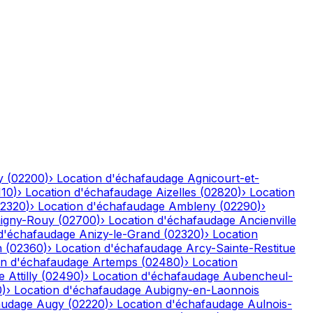
y
(
02200
)
›
Location d'échafaudage
Agnicourt-et-
110
)
›
Location d'échafaudage
Aizelles
(
02820
)
›
Location
2320
)
›
Location d'échafaudage
Ambleny
(
02290
)
›
igny-Rouy
(
02700
)
›
Location d'échafaudage
Ancienville
 d'échafaudage
Anizy-le-Grand
(
02320
)
›
Location
n
(
02360
)
›
Location d'échafaudage
Arcy-Sainte-Restitue
on d'échafaudage
Artemps
(
02480
)
›
Location
e
Attilly
(
02490
)
›
Location d'échafaudage
Aubencheul-
0
)
›
Location d'échafaudage
Aubigny-en-Laonnois
audage
Augy
(
02220
)
›
Location d'échafaudage
Aulnois-