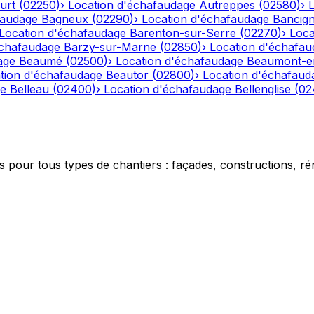
urt
(
02250
)
›
Location d'échafaudage
Autreppes
(
02580
)
›
faudage
Bagneux
(
02290
)
›
Location d'échafaudage
Bancig
Location d'échafaudage
Barenton-sur-Serre
(
02270
)
›
Loca
échafaudage
Barzy-sur-Marne
(
02850
)
›
Location d'échafau
age
Beaumé
(
02500
)
›
Location d'échafaudage
Beaumont-e
tion d'échafaudage
Beautor
(
02800
)
›
Location d'échafaud
ge
Belleau
(
02400
)
›
Location d'échafaudage
Bellenglise
(
02
 pour tous types de chantiers : façades, constructions, ré