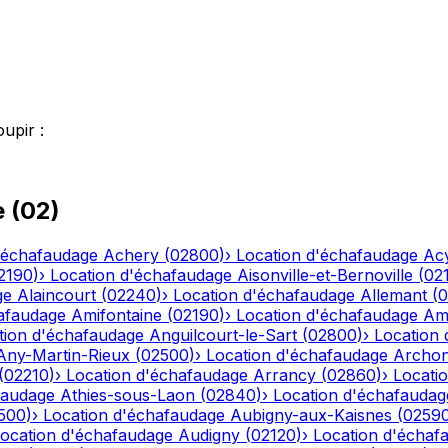
oupir
:
e
(
02
)
'échafaudage
Achery
(
02800
)
›
Location d'échafaudage
Ac
2190
)
›
Location d'échafaudage
Aisonville-et-Bernoville
(
02
ge
Alaincourt
(
02240
)
›
Location d'échafaudage
Allemant
(
0
afaudage
Amifontaine
(
02190
)
›
Location d'échafaudage
Am
tion d'échafaudage
Anguilcourt-le-Sart
(
02800
)
›
Location
Any-Martin-Rieux
(
02500
)
›
Location d'échafaudage
Archo
(
02210
)
›
Location d'échafaudage
Arrancy
(
02860
)
›
Locati
faudage
Athies-sous-Laon
(
02840
)
›
Location d'échafaudag
500
)
›
Location d'échafaudage
Aubigny-aux-Kaisnes
(
0259
ocation d'échafaudage
Audigny
(
02120
)
›
Location d'échaf