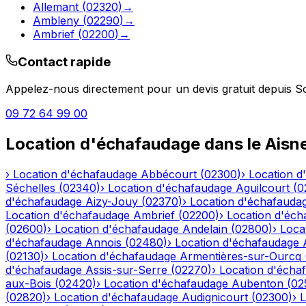
Allemant
(
02320
)
→
Ambleny
(
02290
)
→
Ambrief
(
02200
)
→
Contact rapide
Appelez-nous directement pour un devis gratuit depuis
S
09 72 64 99 00
Location d'échafaudage
dans le
Aisn
›
Location d'échafaudage
Abbécourt
(
02300
)
›
Location d
Séchelles
(
02340
)
›
Location d'échafaudage
Aguilcourt
(
0
d'échafaudage
Aizy-Jouy
(
02370
)
›
Location d'échafauda
Location d'échafaudage
Ambrief
(
02200
)
›
Location d'éch
(
02600
)
›
Location d'échafaudage
Andelain
(
02800
)
›
Loca
d'échafaudage
Annois
(
02480
)
›
Location d'échafaudage
(
02130
)
›
Location d'échafaudage
Armentières-sur-Ourcq
d'échafaudage
Assis-sur-Serre
(
02270
)
›
Location d'écha
aux-Bois
(
02420
)
›
Location d'échafaudage
Aubenton
(
02
(
02820
)
›
Location d'échafaudage
Audignicourt
(
02300
)
›
L