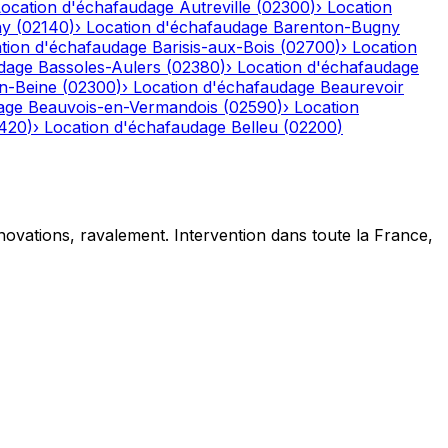
Location d'échafaudage
Autreville
(
02300
)
›
Location
ny
(
02140
)
›
Location d'échafaudage
Barenton-Bugny
tion d'échafaudage
Barisis-aux-Bois
(
02700
)
›
Location
dage
Bassoles-Aulers
(
02380
)
›
Location d'échafaudage
n-Beine
(
02300
)
›
Location d'échafaudage
Beaurevoir
age
Beauvois-en-Vermandois
(
02590
)
›
Location
420
)
›
Location d'échafaudage
Belleu
(
02200
)
novations, ravalement. Intervention dans toute la France,