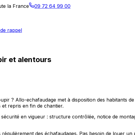
ute la France
09 72 64 99 00
de rappel
ir et alentours
oupir ? Allo-echafaudage met à disposition des habitants d
t repris en fin de chantier.
écurité en vigueur : structure contrôlée, notice de montage 
 régulièrement des échafaudages. Pas besoin de louer un ut