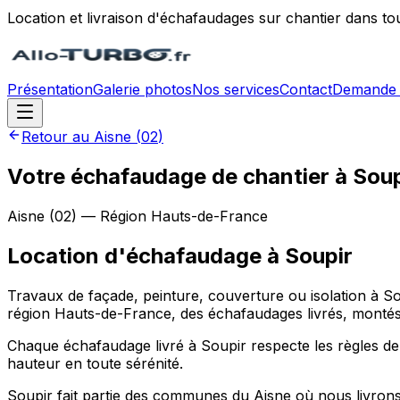
Location et livraison d'échafaudages sur chantier dans to
Présentation
Galerie photos
Nos services
Contact
Demande 
Retour au
Aisne
(
02
)
Votre échafaudage de chantier à Soup
Aisne
(
02
) — Région
Hauts-de-France
Location d'échafaudage
à
Soupir
Travaux de façade, peinture, couverture ou isolation à S
région Hauts-de-France, des échafaudages livrés, montés e
Chaque échafaudage livré à Soupir respecte les règles de s
hauteur en toute sérénité.
Soupir fait partie des communes du Aisne où nous livrons