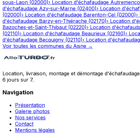
sous-Laon
(
02000
)
›
Location d'échafaudage
Autremenco
d'échafaudage
Azy-sur-Marne
(
02400
)
›
Location d'écha
(
02000
)
›
Location d'échafaudage
Barenton-Cel
(
02000
)
›
d'échafaudage
Barzy-en-Thiérache
(
02170
)
›
Location d'
Bazoches-et-Saint-Thibaut
(
02220
)
›
Location d'échafaud
(
02110
)
›
Location d'échafaudage
Beaurieux
(
02160
)
›
Loca
d'échafaudage
Becquigny
(
02110
)
›
Location d'échafauda
Voir toutes les communes du
Aisne
→
Location, livraison, montage et démontage d'échafaudages
6 jours sur 7.
Navigation
Présentation
Galerie photos
Nos services
Contact
Mentions légales