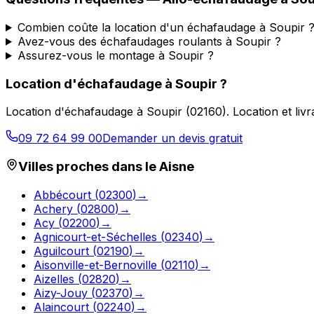
Combien coûte la location d'un échafaudage à Soupir 
Avez-vous des échafaudages roulants à Soupir ?
Assurez-vous le montage à Soupir ?
Location d'échafaudage
à
Soupir
?
Location d'échafaudage
à
Soupir
(
02160
).
Location et liv
09 72 64 99 00
Demander un devis gratuit
Villes proches dans le
Aisne
Abbécourt
(
02300
)
→
Achery
(
02800
)
→
Acy
(
02200
)
→
Agnicourt-et-Séchelles
(
02340
)
→
Aguilcourt
(
02190
)
→
Aisonville-et-Bernoville
(
02110
)
→
Aizelles
(
02820
)
→
Aizy-Jouy
(
02370
)
→
Alaincourt
(
02240
)
→