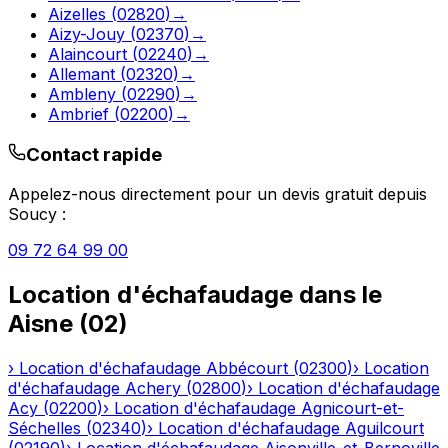
Aizelles
(
02820
)
→
Aizy-Jouy
(
02370
)
→
Alaincourt
(
02240
)
→
Allemant
(
02320
)
→
Ambleny
(
02290
)
→
Ambrief
(
02200
)
→
Contact rapide
Appelez-nous directement pour un devis gratuit depuis
Soucy
:
09 72 64 99 00
Location d'échafaudage
dans le
Aisne
(
02
)
›
Location d'échafaudage
Abbécourt
(
02300
)
›
Location
d'échafaudage
Achery
(
02800
)
›
Location d'échafaudage
Acy
(
02200
)
›
Location d'échafaudage
Agnicourt-et-
Séchelles
(
02340
)
›
Location d'échafaudage
Aguilcourt