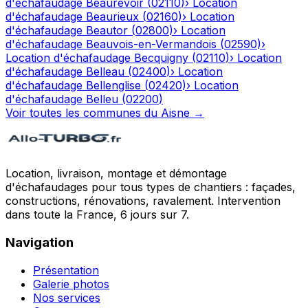
d'échafaudage
Beaurevoir
(
02110
)
›
Location
d'échafaudage
Beaurieux
(
02160
)
›
Location
d'échafaudage
Beautor
(
02800
)
›
Location
d'échafaudage
Beauvois-en-Vermandois
(
02590
)
›
Location d'échafaudage
Becquigny
(
02110
)
›
Location
d'échafaudage
Belleau
(
02400
)
›
Location
d'échafaudage
Bellenglise
(
02420
)
›
Location
d'échafaudage
Belleu
(
02200
)
Voir toutes les communes du
Aisne
→
Location, livraison, montage et démontage
d'échafaudages pour tous types de chantiers : façades,
constructions, rénovations, ravalement. Intervention
dans toute la France, 6 jours sur 7.
Navigation
Présentation
Galerie photos
Nos services