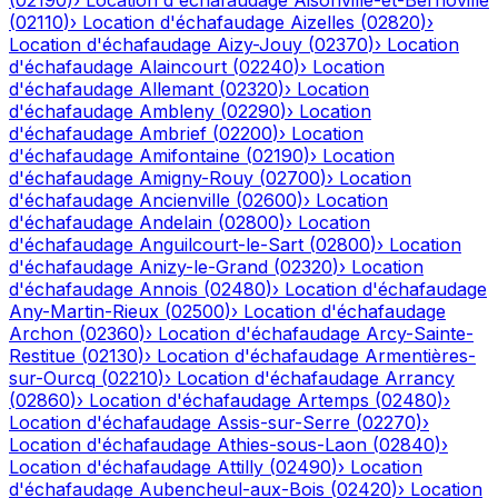
(
02190
)
›
Location d'échafaudage
Aisonville-et-Bernoville
(
02110
)
›
Location d'échafaudage
Aizelles
(
02820
)
›
Location d'échafaudage
Aizy-Jouy
(
02370
)
›
Location
d'échafaudage
Alaincourt
(
02240
)
›
Location
d'échafaudage
Allemant
(
02320
)
›
Location
d'échafaudage
Ambleny
(
02290
)
›
Location
d'échafaudage
Ambrief
(
02200
)
›
Location
d'échafaudage
Amifontaine
(
02190
)
›
Location
d'échafaudage
Amigny-Rouy
(
02700
)
›
Location
d'échafaudage
Ancienville
(
02600
)
›
Location
d'échafaudage
Andelain
(
02800
)
›
Location
d'échafaudage
Anguilcourt-le-Sart
(
02800
)
›
Location
d'échafaudage
Anizy-le-Grand
(
02320
)
›
Location
d'échafaudage
Annois
(
02480
)
›
Location d'échafaudage
Any-Martin-Rieux
(
02500
)
›
Location d'échafaudage
Archon
(
02360
)
›
Location d'échafaudage
Arcy-Sainte-
Restitue
(
02130
)
›
Location d'échafaudage
Armentières-
sur-Ourcq
(
02210
)
›
Location d'échafaudage
Arrancy
(
02860
)
›
Location d'échafaudage
Artemps
(
02480
)
›
Location d'échafaudage
Assis-sur-Serre
(
02270
)
›
Location d'échafaudage
Athies-sous-Laon
(
02840
)
›
Location d'échafaudage
Attilly
(
02490
)
›
Location
d'échafaudage
Aubencheul-aux-Bois
(
02420
)
›
Location