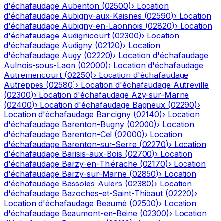
d'échafaudage
Aubenton
(
02500
)
›
Location
d'échafaudage
Aubigny-aux-Kaisnes
(
02590
)
›
Location
d'échafaudage
Aubigny-en-Laonnois
(
02820
)
›
Location
d'échafaudage
Audignicourt
(
02300
)
›
Location
d'échafaudage
Audigny
(
02120
)
›
Location
d'échafaudage
Augy
(
02220
)
›
Location d'échafaudage
Aulnois-sous-Laon
(
02000
)
›
Location d'échafaudage
Autremencourt
(
02250
)
›
Location d'échafaudage
Autreppes
(
02580
)
›
Location d'échafaudage
Autreville
(
02300
)
›
Location d'échafaudage
Azy-sur-Marne
(
02400
)
›
Location d'échafaudage
Bagneux
(
02290
)
›
Location d'échafaudage
Bancigny
(
02140
)
›
Location
d'échafaudage
Barenton-Bugny
(
02000
)
›
Location
d'échafaudage
Barenton-Cel
(
02000
)
›
Location
d'échafaudage
Barenton-sur-Serre
(
02270
)
›
Location
d'échafaudage
Barisis-aux-Bois
(
02700
)
›
Location
d'échafaudage
Barzy-en-Thiérache
(
02170
)
›
Location
d'échafaudage
Barzy-sur-Marne
(
02850
)
›
Location
d'échafaudage
Bassoles-Aulers
(
02380
)
›
Location
d'échafaudage
Bazoches-et-Saint-Thibaut
(
02220
)
›
Location d'échafaudage
Beaumé
(
02500
)
›
Location
d'échafaudage
Beaumont-en-Beine
(
02300
)
›
Location