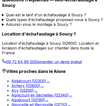
Soucy
Quel est le tarif d'un échafaudage à Soucy ?
Quels types d'échafaudage proposez-vous à Soucy ?
Assurez-vous le montage à Soucy ?
Location d'échafaudage
à
Soucy
?
Location d'échafaudage
à
Soucy
(
02600
).
Location et
livraison d'échafaudages sur chantier dans toute la
France
09 72 64 99 00
Demander un devis gratuit
Villes proches dans le
Aisne
Abbécourt
(
02300
)
→
Achery
(
02800
)
→
Acy
(
02200
)
→
Agnicourt-et-Séchelles
(
02340
)
→
Aguilcourt
(
02190
)
→
Aisonville-et-Bernoville
(
02110
)
→