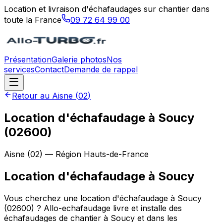
Location et livraison d'échafaudages sur chantier dans
toute la France
09 72 64 99 00
Présentation
Galerie photos
Nos
services
Contact
Demande de rappel
Retour au
Aisne
(
02
)
Location d'échafaudage à Soucy
(02600)
Aisne
(
02
) — Région
Hauts-de-France
Location d'échafaudage
à
Soucy
Vous cherchez une location d'échafaudage à Soucy
(02600) ? Allo-echafaudage livre et installe des
échafaudages de chantier à Soucy et dans les