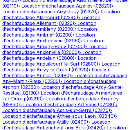
(
02190
)
›
Location d'échafaudage
Aisonville-et-Bernoville
(
02110
)
›
Location d'échafaudage
Aizelles
(
02820
)
›
Location d'échafaudage
Aizy-Jouy
(
02370
)
›
Location
d'échafaudage
Alaincourt
(
02240
)
›
Location
d'échafaudage
Allemant
(
02320
)
›
Location
d'échafaudage
Ambleny
(
02290
)
›
Location
d'échafaudage
Ambrief
(
02200
)
›
Location
d'échafaudage
Amifontaine
(
02190
)
›
Location
d'échafaudage
Amigny-Rouy
(
02700
)
›
Location
d'échafaudage
Ancienville
(
02600
)
›
Location
d'échafaudage
Andelain
(
02800
)
›
Location
d'échafaudage
Anguilcourt-le-Sart
(
02800
)
›
Location
d'échafaudage
Anizy-le-Grand
(
02320
)
›
Location
d'échafaudage
Annois
(
02480
)
›
Location d'échafaudage
Any-Martin-Rieux
(
02500
)
›
Location d'échafaudage
Archon
(
02360
)
›
Location d'échafaudage
Arcy-Sainte-
Restitue
(
02130
)
›
Location d'échafaudage
Armentières-
sur-Ourcq
(
02210
)
›
Location d'échafaudage
Arrancy
(
02860
)
›
Location d'échafaudage
Artemps
(
02480
)
›
Location d'échafaudage
Assis-sur-Serre
(
02270
)
›
Location d'échafaudage
Athies-sous-Laon
(
02840
)
›
Location d'échafaudage
Attilly
(
02490
)
›
Location
d'échafaudage
Aubencheul-aux-Bois
(
02420
)
›
Location