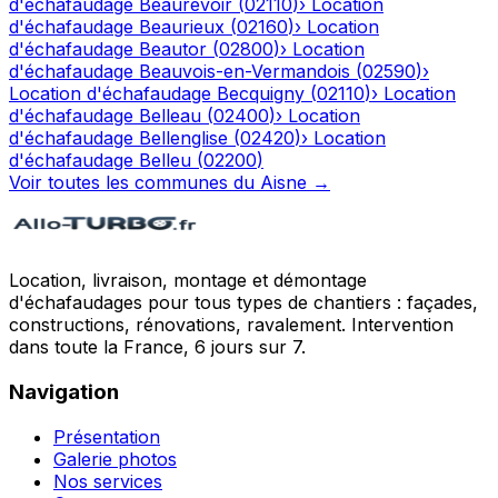
d'échafaudage
Beaurevoir
(
02110
)
›
Location
d'échafaudage
Beaurieux
(
02160
)
›
Location
d'échafaudage
Beautor
(
02800
)
›
Location
d'échafaudage
Beauvois-en-Vermandois
(
02590
)
›
Location d'échafaudage
Becquigny
(
02110
)
›
Location
d'échafaudage
Belleau
(
02400
)
›
Location
d'échafaudage
Bellenglise
(
02420
)
›
Location
d'échafaudage
Belleu
(
02200
)
Voir toutes les communes du
Aisne
→
Location, livraison, montage et démontage
d'échafaudages pour tous types de chantiers : façades,
constructions, rénovations, ravalement. Intervention
dans toute la France, 6 jours sur 7.
Navigation
Présentation
Galerie photos
Nos services