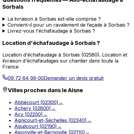
Sorbais
La livraison à Sorbais est-elle comprise ?
Convient-il pour un ravalement de façade à Sorbais ?
Livrez-vous l'échafaudage à Sorbais ?
Location d'échafaudage
à
Sorbais
?
Location d'échafaudage
à
Sorbais
(
02580
).
Location et
livraison d'échafaudages sur chantier dans toute la
France
09 72 64 99 00
Demander un devis gratuit
Villes proches dans le
Aisne
Abbécourt
(
02300
)
→
Achery
(
02800
)
→
Acy
(
02200
)
→
Agnicourt-et-Séchelles
(
02340
)
→
Aguilcourt
(
02190
)
→
Aisonville-et-Bernoville
(
02110
)
→