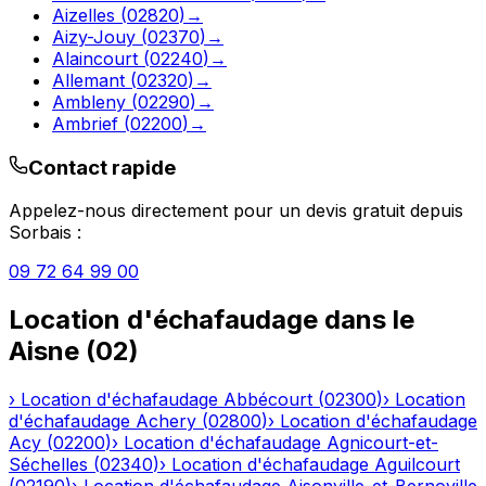
Aizelles
(
02820
)
→
Aizy-Jouy
(
02370
)
→
Alaincourt
(
02240
)
→
Allemant
(
02320
)
→
Ambleny
(
02290
)
→
Ambrief
(
02200
)
→
Contact rapide
Appelez-nous directement pour un devis gratuit depuis
Sorbais
:
09 72 64 99 00
Location d'échafaudage
dans le
Aisne
(
02
)
›
Location d'échafaudage
Abbécourt
(
02300
)
›
Location
d'échafaudage
Achery
(
02800
)
›
Location d'échafaudage
Acy
(
02200
)
›
Location d'échafaudage
Agnicourt-et-
Séchelles
(
02340
)
›
Location d'échafaudage
Aguilcourt