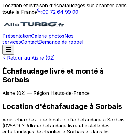
Location et livraison d'échafaudages sur chantier dans
toute la France
09 72 64 99 00
Présentation
Galerie photos
Nos
services
Contact
Demande de rappel
Retour au
Aisne
(
02
)
Échafaudage livré et monté à
Sorbais
Aisne
(
02
) — Région
Hauts-de-France
Location d'échafaudage
à
Sorbais
Vous cherchez une location d'échafaudage à Sorbais
(02580) ? Allo-echafaudage livre et installe des
échafaudages de chantier à Sorbais et dans les