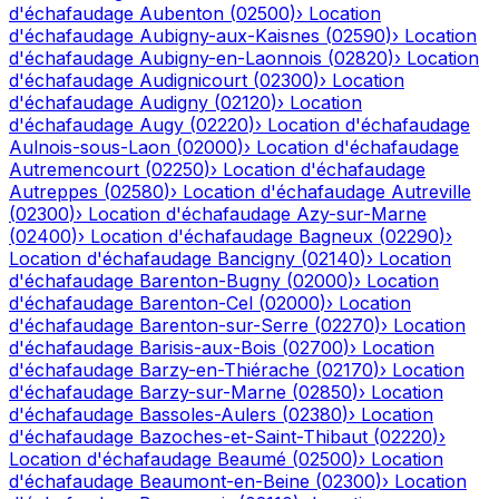
d'échafaudage
Aubenton
(
02500
)
›
Location
d'échafaudage
Aubigny-aux-Kaisnes
(
02590
)
›
Location
d'échafaudage
Aubigny-en-Laonnois
(
02820
)
›
Location
d'échafaudage
Audignicourt
(
02300
)
›
Location
d'échafaudage
Audigny
(
02120
)
›
Location
d'échafaudage
Augy
(
02220
)
›
Location d'échafaudage
Aulnois-sous-Laon
(
02000
)
›
Location d'échafaudage
Autremencourt
(
02250
)
›
Location d'échafaudage
Autreppes
(
02580
)
›
Location d'échafaudage
Autreville
(
02300
)
›
Location d'échafaudage
Azy-sur-Marne
(
02400
)
›
Location d'échafaudage
Bagneux
(
02290
)
›
Location d'échafaudage
Bancigny
(
02140
)
›
Location
d'échafaudage
Barenton-Bugny
(
02000
)
›
Location
d'échafaudage
Barenton-Cel
(
02000
)
›
Location
d'échafaudage
Barenton-sur-Serre
(
02270
)
›
Location
d'échafaudage
Barisis-aux-Bois
(
02700
)
›
Location
d'échafaudage
Barzy-en-Thiérache
(
02170
)
›
Location
d'échafaudage
Barzy-sur-Marne
(
02850
)
›
Location
d'échafaudage
Bassoles-Aulers
(
02380
)
›
Location
d'échafaudage
Bazoches-et-Saint-Thibaut
(
02220
)
›
Location d'échafaudage
Beaumé
(
02500
)
›
Location
d'échafaudage
Beaumont-en-Beine
(
02300
)
›
Location