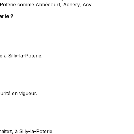
a-Poterie comme Abbécourt, Achery, Acy.
erie
?
à Silly-la-Poterie.
rité en vigueur.
itez, à Silly-la-Poterie.