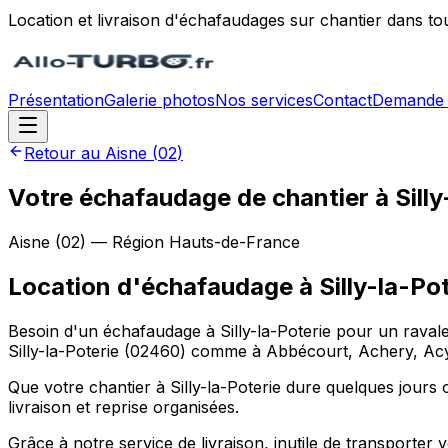
Location et livraison d'échafaudages sur chantier dans to
Présentation
Galerie photos
Nos services
Contact
Demande 
Retour au
Aisne
(
02
)
Votre échafaudage de chantier à Silly
Aisne
(
02
) — Région
Hauts-de-France
Location d'échafaudage
à
Silly-la-Po
Besoin d'un échafaudage à Silly-la-Poterie pour un ravale
Silly-la-Poterie (02460) comme à Abbécourt, Achery, Acy,
Que votre chantier à Silly-la-Poterie dure quelques jours 
livraison et reprise organisées.
Grâce à notre service de livraison, inutile de transporter