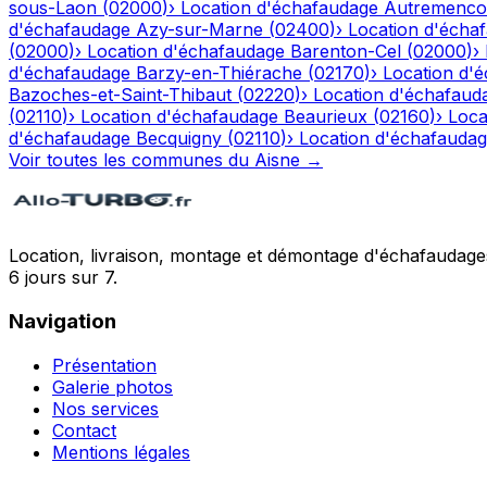
sous-Laon
(
02000
)
›
Location d'échafaudage
Autremenco
d'échafaudage
Azy-sur-Marne
(
02400
)
›
Location d'écha
(
02000
)
›
Location d'échafaudage
Barenton-Cel
(
02000
)
›
d'échafaudage
Barzy-en-Thiérache
(
02170
)
›
Location d'
Bazoches-et-Saint-Thibaut
(
02220
)
›
Location d'échafaud
(
02110
)
›
Location d'échafaudage
Beaurieux
(
02160
)
›
Loca
d'échafaudage
Becquigny
(
02110
)
›
Location d'échafauda
Voir toutes les communes du
Aisne
→
Location, livraison, montage et démontage d'échafaudages
6 jours sur 7.
Navigation
Présentation
Galerie photos
Nos services
Contact
Mentions légales