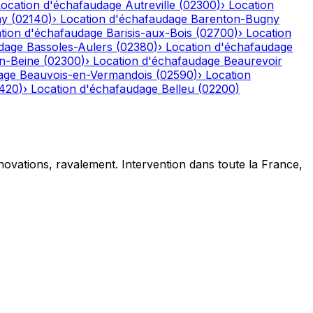
Location d'échafaudage
Autreville
(
02300
)
›
Location
ny
(
02140
)
›
Location d'échafaudage
Barenton-Bugny
tion d'échafaudage
Barisis-aux-Bois
(
02700
)
›
Location
dage
Bassoles-Aulers
(
02380
)
›
Location d'échafaudage
n-Beine
(
02300
)
›
Location d'échafaudage
Beaurevoir
age
Beauvois-en-Vermandois
(
02590
)
›
Location
420
)
›
Location d'échafaudage
Belleu
(
02200
)
novations, ravalement. Intervention dans toute la France,