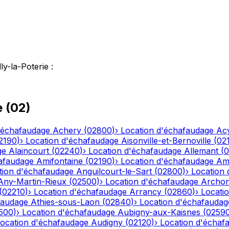
lly-la-Poterie
:
e
(
02
)
'échafaudage
Achery
(
02800
)
›
Location d'échafaudage
Ac
2190
)
›
Location d'échafaudage
Aisonville-et-Bernoville
(
02
ge
Alaincourt
(
02240
)
›
Location d'échafaudage
Allemant
(
0
afaudage
Amifontaine
(
02190
)
›
Location d'échafaudage
Am
tion d'échafaudage
Anguilcourt-le-Sart
(
02800
)
›
Location
Any-Martin-Rieux
(
02500
)
›
Location d'échafaudage
Archo
(
02210
)
›
Location d'échafaudage
Arrancy
(
02860
)
›
Locati
faudage
Athies-sous-Laon
(
02840
)
›
Location d'échafaudag
500
)
›
Location d'échafaudage
Aubigny-aux-Kaisnes
(
0259
ocation d'échafaudage
Audigny
(
02120
)
›
Location d'échaf