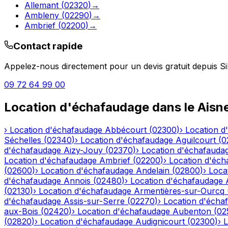
Allemant
(
02320
)
→
Ambleny
(
02290
)
→
Ambrief
(
02200
)
→
Contact rapide
Appelez-nous directement pour un devis gratuit depuis
Si
09 72 64 99 00
Location d'échafaudage
dans le
Aisn
›
Location d'échafaudage
Abbécourt
(
02300
)
›
Location d
Séchelles
(
02340
)
›
Location d'échafaudage
Aguilcourt
(
0
d'échafaudage
Aizy-Jouy
(
02370
)
›
Location d'échafauda
Location d'échafaudage
Ambrief
(
02200
)
›
Location d'éch
(
02600
)
›
Location d'échafaudage
Andelain
(
02800
)
›
Loca
d'échafaudage
Annois
(
02480
)
›
Location d'échafaudage
(
02130
)
›
Location d'échafaudage
Armentières-sur-Ourcq
d'échafaudage
Assis-sur-Serre
(
02270
)
›
Location d'écha
aux-Bois
(
02420
)
›
Location d'échafaudage
Aubenton
(
02
(
02820
)
›
Location d'échafaudage
Audignicourt
(
02300
)
›
L