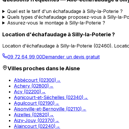
Quel est le tarif d'un échafaudage à Silly-la-Poterie ?
Quels types d'échafaudage proposez-vous à Silly-la-Po
Assurez-vous le montage à Silly-la-Poterie ?
Location d'échafaudage
à
Silly-la-Poterie
?
Location d'échafaudage
à
Silly-la-Poterie
(
02460
).
Locati
09 72 64 99 00
Demander un devis gratuit
Villes proches dans le
Aisne
Abbécourt
(
02300
)
→
Achery
(
02800
)
→
Acy
(
02200
)
→
Agnicourt-et-Séchelles
(
02340
)
→
Aguilcourt
(
02190
)
→
Aisonville-et-Bernoville
(
02110
)
→
Aizelles
(
02820
)
→
Aizy-Jouy
(
02370
)
→
Alaincourt
(
02240
)
→