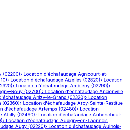
y
(
02200
)
›
Location d'échafaudage
Agnicourt-et-
110
)
›
Location d'échafaudage
Aizelles
(
02820
)
›
Location
2320
)
›
Location d'échafaudage
Ambleny
(
02290
)
›
igny-Rouy
(
02700
)
›
Location d'échafaudage
Ancienville
 d'échafaudage
Anizy-le-Grand
(
02320
)
›
Location
n
(
02360
)
›
Location d'échafaudage
Arcy-Sainte-Restitue
on d'échafaudage
Artemps
(
02480
)
›
Location
e
Attilly
(
02490
)
›
Location d'échafaudage
Aubencheul-
0
)
›
Location d'échafaudage
Aubigny-en-Laonnois
audage
Augy
(
02220
)
›
Location d'échafaudage
Aulnois-