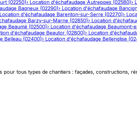
urt
(
02250
)
›
Location d'échafaudage
Autreppes
(
02580
)
›
faudage
Bagneux
(
02290
)
›
Location d'échafaudage
Bancig
Location d'échafaudage
Barenton-sur-Serre
(
02270
)
›
Loca
échafaudage
Barzy-sur-Marne
(
02850
)
›
Location d'échafau
age
Beaumé
(
02500
)
›
Location d'échafaudage
Beaumont-e
tion d'échafaudage
Beautor
(
02800
)
›
Location d'échafaud
ge
Belleau
(
02400
)
›
Location d'échafaudage
Bellenglise
(
02
 pour tous types de chantiers : façades, constructions, ré