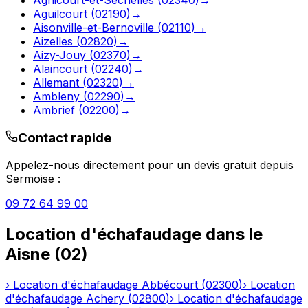
Aguilcourt
(
02190
)
→
Aisonville-et-Bernoville
(
02110
)
→
Aizelles
(
02820
)
→
Aizy-Jouy
(
02370
)
→
Alaincourt
(
02240
)
→
Allemant
(
02320
)
→
Ambleny
(
02290
)
→
Ambrief
(
02200
)
→
Contact rapide
Appelez-nous directement pour un devis gratuit depuis
Sermoise
:
09 72 64 99 00
Location d'échafaudage
dans le
Aisne
(
02
)
›
Location d'échafaudage
Abbécourt
(
02300
)
›
Location
d'échafaudage
Achery
(
02800
)
›
Location d'échafaudage