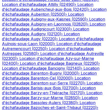
Location d'échafaudage
Attilly
(
02490
)
›
Location
d'échafaudage
Aubencheul-aux-Bois
(
02420
)
›
Location
d'échafaudage
Aubenton
(
02500
)
›
Location
d'échafaudage
Aubigny-aux-Kaisnes
(
02590
)
›
Location
d'échafaudage
Aubigny-en-Laonnois
(
02820
)
›
Location
d'échafaudage
Audignicourt
(
02300
)
›
Location
d'échafaudage
Audigny
(
02120
)
›
Location
d'échafaudage
Augy
(
02220
)
›
Location d'échafaudage
Aulnois-sous-Laon
(
02000
)
›
Location d'échafaudage
Autremencourt
(
02250
)
›
Location d'échafaudage
Autreppes
(
02580
)
›
Location d'échafaudage
Autreville
(
02300
)
›
Location d'échafaudage
Azy-sur-Marne
(
02400
)
›
Location d'échafaudage
Bagneux
(
02290
)
›
Location d'échafaudage
Bancigny
(
02140
)
›
Location
d'échafaudage
Barenton-Bugny
(
02000
)
›
Location
d'échafaudage
Barenton-Cel
(
02000
)
›
Location
d'échafaudage
Barenton-sur-Serre
(
02270
)
›
Location
d'échafaudage
Barisis-aux-Bois
(
02700
)
›
Location
d'échafaudage
Barzy-en-Thiérache
(
02170
)
›
Location
d'échafaudage
Barzy-sur-Marne
(
02850
)
›
Location
d'échafaudage
Bassoles-Aulers
(
02380
)
›
Location
d'échafaudage
Bazoches-et-Saint-Thibaut
(
02220
)
›