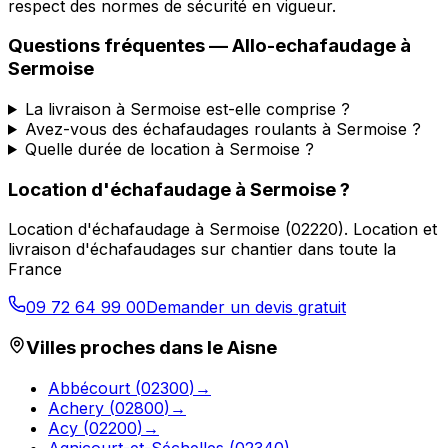
respect des normes de sécurité en vigueur.
Questions fréquentes —
Allo-echafaudage
à
Sermoise
La livraison à Sermoise est-elle comprise ?
Avez-vous des échafaudages roulants à Sermoise ?
Quelle durée de location à Sermoise ?
Location d'échafaudage
à
Sermoise
?
Location d'échafaudage
à
Sermoise
(
02220
).
Location et
livraison d'échafaudages sur chantier dans toute la
France
09 72 64 99 00
Demander un devis gratuit
Villes proches dans le
Aisne
Abbécourt
(
02300
)
→
Achery
(
02800
)
→
Acy
(
02200
)
→
Agnicourt-et-Séchelles
(
02340
)
→