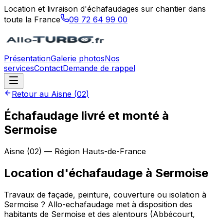
Location et livraison d'échafaudages sur chantier dans
toute la France
09 72 64 99 00
Présentation
Galerie photos
Nos
services
Contact
Demande de rappel
Retour au
Aisne
(
02
)
Échafaudage livré et monté à
Sermoise
Aisne
(
02
) — Région
Hauts-de-France
Location d'échafaudage
à
Sermoise
Travaux de façade, peinture, couverture ou isolation à
Sermoise ? Allo-echafaudage met à disposition des
habitants de Sermoise et des alentours (Abbécourt,