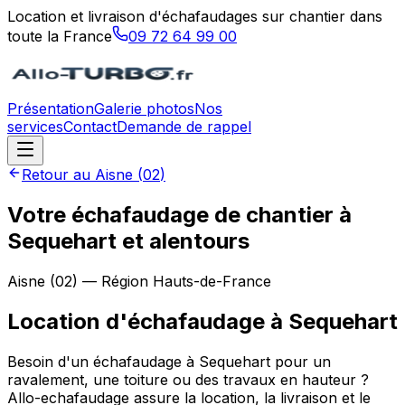
Location et livraison d'échafaudages sur chantier dans
toute la France
09 72 64 99 00
Présentation
Galerie photos
Nos
services
Contact
Demande de rappel
Retour au
Aisne
(
02
)
Votre échafaudage de chantier à
Sequehart et alentours
Aisne
(
02
) — Région
Hauts-de-France
Location d'échafaudage
à
Sequehart
Besoin d'un échafaudage à Sequehart pour un
ravalement, une toiture ou des travaux en hauteur ?
Allo-echafaudage assure la location, la livraison et le