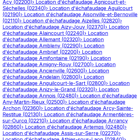
Acy
(
02200
)
›
Location d'échafaudage
Agnicourt-et-
Séchelles
(
02340
)
›
Location d'échafaudage
Aguilcourt
(
02190
)
›
Location d'échafaudage
Aisonville-et-Bernoville
(
02110
)
›
Location d'échafaudage
Aizelles
(
02820
)
›
Location d'échafaudage
Aizy-Jouy
(
02370
)
›
Location
d'échafaudage
Alaincourt
(
02240
)
›
Location
d'échafaudage
Allemant
(
02320
)
›
Location
d'échafaudage
Ambleny
(
02290
)
›
Location
d'échafaudage
Ambrief
(
02200
)
›
Location
d'échafaudage
Amifontaine
(
02190
)
›
Location
d'échafaudage
Amigny-Rouy
(
02700
)
›
Location
d'échafaudage
Ancienville
(
02600
)
›
Location
d'échafaudage
Andelain
(
02800
)
›
Location
d'échafaudage
Anguilcourt-le-Sart
(
02800
)
›
Location
d'échafaudage
Anizy-le-Grand
(
02320
)
›
Location
d'échafaudage
Annois
(
02480
)
›
Location d'échafaudage
Any-Martin-Rieux
(
02500
)
›
Location d'échafaudage
Archon
(
02360
)
›
Location d'échafaudage
Arcy-Sainte-
Restitue
(
02130
)
›
Location d'échafaudage
Armentières-
sur-Ourcq
(
02210
)
›
Location d'échafaudage
Arrancy
(
02860
)
›
Location d'échafaudage
Artemps
(
02480
)
›
Location d'échafaudage
Assis-sur-Serre
(
02270
)
›
Location d'échafaudage
Athies-sous-Laon
(
02840
)
›