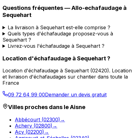
Questions fréquentes —
Allo-echafaudage
à
Sequehart
La livraison à Sequehart est-elle comprise ?
Quels types d'échafaudage proposez-vous à
Sequehart ?
Livrez-vous l'échafaudage à Sequehart ?
Location d'échafaudage
à
Sequehart
?
Location d'échafaudage
à
Sequehart
(
02420
).
Location
et livraison d'échafaudages sur chantier dans toute la
France
09 72 64 99 00
Demander un devis gratuit
Villes proches dans le
Aisne
Abbécourt
(
02300
)
→
Achery
(
02800
)
→
Acy
(
02200
)
→
Agnicourt-et-Séchelles
(
02340
)
→