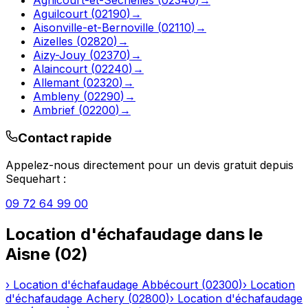
Aguilcourt
(
02190
)
→
Aisonville-et-Bernoville
(
02110
)
→
Aizelles
(
02820
)
→
Aizy-Jouy
(
02370
)
→
Alaincourt
(
02240
)
→
Allemant
(
02320
)
→
Ambleny
(
02290
)
→
Ambrief
(
02200
)
→
Contact rapide
Appelez-nous directement pour un devis gratuit depuis
Sequehart
:
09 72 64 99 00
Location d'échafaudage
dans le
Aisne
(
02
)
›
Location d'échafaudage
Abbécourt
(
02300
)
›
Location
d'échafaudage
Achery
(
02800
)
›
Location d'échafaudage