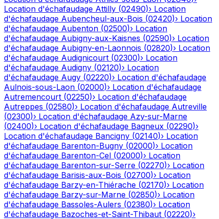
Location d'échafaudage
Attilly
(
02490
)
›
Location
d'échafaudage
Aubencheul-aux-Bois
(
02420
)
›
Location
d'échafaudage
Aubenton
(
02500
)
›
Location
d'échafaudage
Aubigny-aux-Kaisnes
(
02590
)
›
Location
d'échafaudage
Aubigny-en-Laonnois
(
02820
)
›
Location
d'échafaudage
Audignicourt
(
02300
)
›
Location
d'échafaudage
Audigny
(
02120
)
›
Location
d'échafaudage
Augy
(
02220
)
›
Location d'échafaudage
Aulnois-sous-Laon
(
02000
)
›
Location d'échafaudage
Autremencourt
(
02250
)
›
Location d'échafaudage
Autreppes
(
02580
)
›
Location d'échafaudage
Autreville
(
02300
)
›
Location d'échafaudage
Azy-sur-Marne
(
02400
)
›
Location d'échafaudage
Bagneux
(
02290
)
›
Location d'échafaudage
Bancigny
(
02140
)
›
Location
d'échafaudage
Barenton-Bugny
(
02000
)
›
Location
d'échafaudage
Barenton-Cel
(
02000
)
›
Location
d'échafaudage
Barenton-sur-Serre
(
02270
)
›
Location
d'échafaudage
Barisis-aux-Bois
(
02700
)
›
Location
d'échafaudage
Barzy-en-Thiérache
(
02170
)
›
Location
d'échafaudage
Barzy-sur-Marne
(
02850
)
›
Location
d'échafaudage
Bassoles-Aulers
(
02380
)
›
Location
d'échafaudage
Bazoches-et-Saint-Thibaut
(
02220
)
›