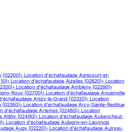
y
(
02200
)
›
Location d'échafaudage
Agnicourt-et-
110
)
›
Location d'échafaudage
Aizelles
(
02820
)
›
Location
2320
)
›
Location d'échafaudage
Ambleny
(
02290
)
›
igny-Rouy
(
02700
)
›
Location d'échafaudage
Ancienville
 d'échafaudage
Anizy-le-Grand
(
02320
)
›
Location
n
(
02360
)
›
Location d'échafaudage
Arcy-Sainte-Restitue
on d'échafaudage
Artemps
(
02480
)
›
Location
e
Attilly
(
02490
)
›
Location d'échafaudage
Aubencheul-
0
)
›
Location d'échafaudage
Aubigny-en-Laonnois
audage
Augy
(
02220
)
›
Location d'échafaudage
Aulnois-