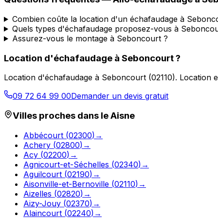
Combien coûte la location d'un échafaudage à Sebonc
Quels types d'échafaudage proposez-vous à Seboncou
Assurez-vous le montage à Seboncourt ?
Location d'échafaudage
à
Seboncourt
?
Location d'échafaudage
à
Seboncourt
(
02110
).
Location e
09 72 64 99 00
Demander un devis gratuit
Villes proches dans le
Aisne
Abbécourt
(
02300
)
→
Achery
(
02800
)
→
Acy
(
02200
)
→
Agnicourt-et-Séchelles
(
02340
)
→
Aguilcourt
(
02190
)
→
Aisonville-et-Bernoville
(
02110
)
→
Aizelles
(
02820
)
→
Aizy-Jouy
(
02370
)
→
Alaincourt
(
02240
)
→