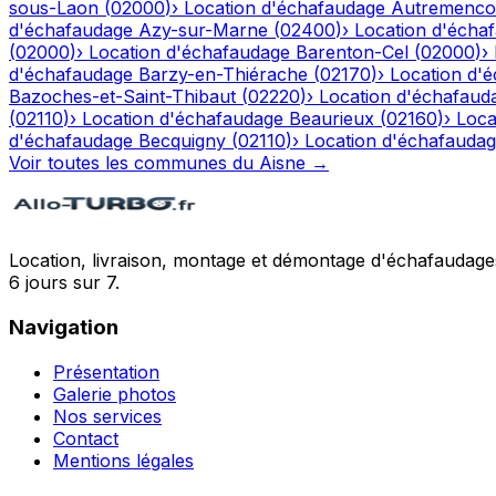
sous-Laon
(
02000
)
›
Location d'échafaudage
Autremenco
d'échafaudage
Azy-sur-Marne
(
02400
)
›
Location d'écha
(
02000
)
›
Location d'échafaudage
Barenton-Cel
(
02000
)
›
d'échafaudage
Barzy-en-Thiérache
(
02170
)
›
Location d'
Bazoches-et-Saint-Thibaut
(
02220
)
›
Location d'échafaud
(
02110
)
›
Location d'échafaudage
Beaurieux
(
02160
)
›
Loca
d'échafaudage
Becquigny
(
02110
)
›
Location d'échafauda
Voir toutes les communes du
Aisne
→
Location, livraison, montage et démontage d'échafaudages
6 jours sur 7.
Navigation
Présentation
Galerie photos
Nos services
Contact
Mentions légales