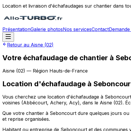
Location et livraison d'échafaudages sur chantier dans to
Présentation
Galerie photos
Nos services
Contact
Demande 
Retour au
Aisne
(
02
)
Votre échafaudage de chantier à Sebo
Aisne
(
02
) — Région
Hauts-de-France
Location d'échafaudage
à
Seboncour
Vous cherchez une location d'échafaudage à Seboncourt (
voisines (Abbécourt, Achery, Acy), dans le Aisne (02). Éc
Que votre chantier à Seboncourt dure quelques jours ou pl
et reprise organisées.
Habitant ou entreprise de Seboncourt et des communes voi