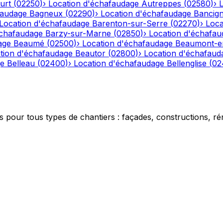
urt
(
02250
)
›
Location d'échafaudage
Autreppes
(
02580
)
›
faudage
Bagneux
(
02290
)
›
Location d'échafaudage
Bancig
Location d'échafaudage
Barenton-sur-Serre
(
02270
)
›
Loca
échafaudage
Barzy-sur-Marne
(
02850
)
›
Location d'échafau
age
Beaumé
(
02500
)
›
Location d'échafaudage
Beaumont-e
tion d'échafaudage
Beautor
(
02800
)
›
Location d'échafaud
ge
Belleau
(
02400
)
›
Location d'échafaudage
Bellenglise
(
02
 pour tous types de chantiers : façades, constructions, ré