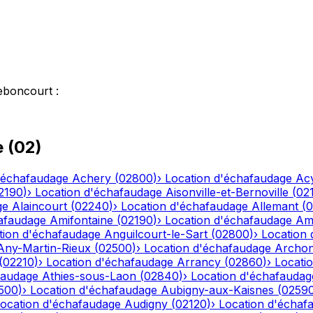
eboncourt
:
e
(
02
)
'échafaudage
Achery
(
02800
)
›
Location d'échafaudage
Ac
2190
)
›
Location d'échafaudage
Aisonville-et-Bernoville
(
02
ge
Alaincourt
(
02240
)
›
Location d'échafaudage
Allemant
(
0
afaudage
Amifontaine
(
02190
)
›
Location d'échafaudage
Am
tion d'échafaudage
Anguilcourt-le-Sart
(
02800
)
›
Location
Any-Martin-Rieux
(
02500
)
›
Location d'échafaudage
Archo
(
02210
)
›
Location d'échafaudage
Arrancy
(
02860
)
›
Locati
faudage
Athies-sous-Laon
(
02840
)
›
Location d'échafaudag
500
)
›
Location d'échafaudage
Aubigny-aux-Kaisnes
(
0259
ocation d'échafaudage
Audigny
(
02120
)
›
Location d'échaf