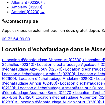
Allemant
(
02320
)
→
Ambleny
(
02290
)
→
Ambrief
(
02200
)
→
Contact rapide
Appelez-nous directement pour un devis gratuit depuis
S
09 72 64 99 00
Location d'échafaudage
dans le
Aisn
›
Location d'échafaudage
Abbécourt
(
02300
)
›
Location d
Séchelles
(
02340
)
›
Location d'échafaudage
Aguilcourt
(
0
d'échafaudage
Aizy-Jouy
(
02370
)
›
Location d'échafauda
Location d'échafaudage
Ambrief
(
02200
)
›
Location d'éch
(
02600
)
›
Location d'échafaudage
Andelain
(
02800
)
›
Loca
d'échafaudage
Annois
(
02480
)
›
Location d'échafaudage
(
02130
)
›
Location d'échafaudage
Armentières-sur-Ourcq
d'échafaudage
Assis-sur-Serre
(
02270
)
›
Location d'écha
aux-Bois
(
02420
)
›
Location d'échafaudage
Aubenton
(
02
(
02820
)
›
Location d'échafaudage
Audignicourt
(
02300
)
›
L