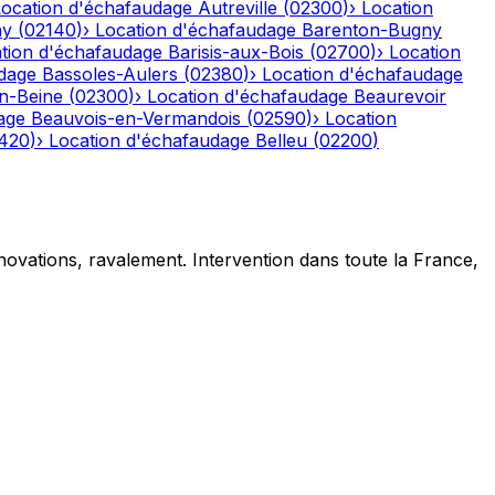
Location d'échafaudage
Autreville
(
02300
)
›
Location
ny
(
02140
)
›
Location d'échafaudage
Barenton-Bugny
tion d'échafaudage
Barisis-aux-Bois
(
02700
)
›
Location
dage
Bassoles-Aulers
(
02380
)
›
Location d'échafaudage
n-Beine
(
02300
)
›
Location d'échafaudage
Beaurevoir
age
Beauvois-en-Vermandois
(
02590
)
›
Location
420
)
›
Location d'échafaudage
Belleu
(
02200
)
novations, ravalement. Intervention dans toute la France,