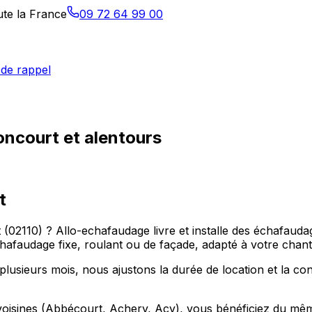
ute la France
09 72 64 99 00
de rappel
ncourt et alentours
t
02110) ? Allo-echafaudage livre et installe des échafaud
hafaudage fixe, roulant ou de façade, adapté à votre chanti
usieurs mois, nous ajustons la durée de location et la con
sines (Abbécourt, Achery, Acy), vous bénéficiez du même s