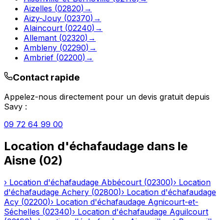
Aizelles
(
02820
)
→
Aizy-Jouy
(
02370
)
→
Alaincourt
(
02240
)
→
Allemant
(
02320
)
→
Ambleny
(
02290
)
→
Ambrief
(
02200
)
→
Contact rapide
Appelez-nous directement pour un devis gratuit depuis
Savy
:
09 72 64 99 00
Location d'échafaudage
dans le
Aisne
(
02
)
›
Location d'échafaudage
Abbécourt
(
02300
)
›
Location
d'échafaudage
Achery
(
02800
)
›
Location d'échafaudage
Acy
(
02200
)
›
Location d'échafaudage
Agnicourt-et-
Séchelles
(
02340
)
›
Location d'échafaudage
Aguilcourt