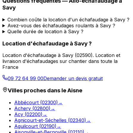
Questions fréquentes —
Allo-echafaudage
à
Savy
Combien coûte la location d'un échafaudage à Savy ?
Avez-vous des échafaudages roulants à Savy ?
Quelle durée de location à Savy ?
Location d'échafaudage
à
Savy
?
Location d'échafaudage
à
Savy
(
02590
).
Location et
livraison d'échafaudages sur chantier dans toute la
France
09 72 64 99 00
Demander un devis gratuit
Villes proches dans le
Aisne
Abbécourt
(
02300
)
→
Achery
(
02800
)
→
Acy
(
02200
)
→
Agnicourt-et-Séchelles
(
02340
)
→
Aguilcourt
(
02190
)
→
Aisonville-et-Bernoville
(
02110
)
→