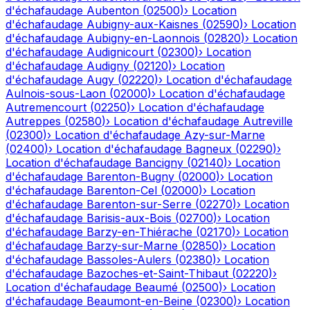
d'échafaudage
Aubenton
(
02500
)
›
Location
d'échafaudage
Aubigny-aux-Kaisnes
(
02590
)
›
Location
d'échafaudage
Aubigny-en-Laonnois
(
02820
)
›
Location
d'échafaudage
Audignicourt
(
02300
)
›
Location
d'échafaudage
Audigny
(
02120
)
›
Location
d'échafaudage
Augy
(
02220
)
›
Location d'échafaudage
Aulnois-sous-Laon
(
02000
)
›
Location d'échafaudage
Autremencourt
(
02250
)
›
Location d'échafaudage
Autreppes
(
02580
)
›
Location d'échafaudage
Autreville
(
02300
)
›
Location d'échafaudage
Azy-sur-Marne
(
02400
)
›
Location d'échafaudage
Bagneux
(
02290
)
›
Location d'échafaudage
Bancigny
(
02140
)
›
Location
d'échafaudage
Barenton-Bugny
(
02000
)
›
Location
d'échafaudage
Barenton-Cel
(
02000
)
›
Location
d'échafaudage
Barenton-sur-Serre
(
02270
)
›
Location
d'échafaudage
Barisis-aux-Bois
(
02700
)
›
Location
d'échafaudage
Barzy-en-Thiérache
(
02170
)
›
Location
d'échafaudage
Barzy-sur-Marne
(
02850
)
›
Location
d'échafaudage
Bassoles-Aulers
(
02380
)
›
Location
d'échafaudage
Bazoches-et-Saint-Thibaut
(
02220
)
›
Location d'échafaudage
Beaumé
(
02500
)
›
Location
d'échafaudage
Beaumont-en-Beine
(
02300
)
›
Location