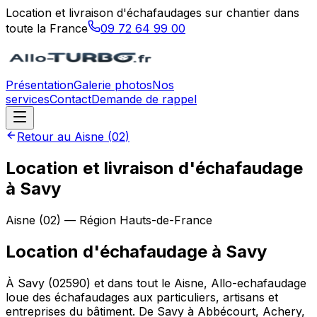
Location et livraison d'échafaudages sur chantier dans
toute la France
09 72 64 99 00
Présentation
Galerie photos
Nos
services
Contact
Demande de rappel
Retour au
Aisne
(
02
)
Location et livraison d'échafaudage
à Savy
Aisne
(
02
) — Région
Hauts-de-France
Location d'échafaudage
à
Savy
À Savy (02590) et dans tout le Aisne, Allo-echafaudage
loue des échafaudages aux particuliers, artisans et
entreprises du bâtiment. De Savy à Abbécourt, Achery,