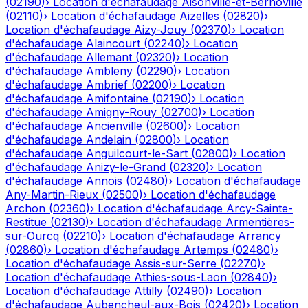
(
02190
)
›
Location d'échafaudage
Aisonville-et-Bernoville
(
02110
)
›
Location d'échafaudage
Aizelles
(
02820
)
›
Location d'échafaudage
Aizy-Jouy
(
02370
)
›
Location
d'échafaudage
Alaincourt
(
02240
)
›
Location
d'échafaudage
Allemant
(
02320
)
›
Location
d'échafaudage
Ambleny
(
02290
)
›
Location
d'échafaudage
Ambrief
(
02200
)
›
Location
d'échafaudage
Amifontaine
(
02190
)
›
Location
d'échafaudage
Amigny-Rouy
(
02700
)
›
Location
d'échafaudage
Ancienville
(
02600
)
›
Location
d'échafaudage
Andelain
(
02800
)
›
Location
d'échafaudage
Anguilcourt-le-Sart
(
02800
)
›
Location
d'échafaudage
Anizy-le-Grand
(
02320
)
›
Location
d'échafaudage
Annois
(
02480
)
›
Location d'échafaudage
Any-Martin-Rieux
(
02500
)
›
Location d'échafaudage
Archon
(
02360
)
›
Location d'échafaudage
Arcy-Sainte-
Restitue
(
02130
)
›
Location d'échafaudage
Armentières-
sur-Ourcq
(
02210
)
›
Location d'échafaudage
Arrancy
(
02860
)
›
Location d'échafaudage
Artemps
(
02480
)
›
Location d'échafaudage
Assis-sur-Serre
(
02270
)
›
Location d'échafaudage
Athies-sous-Laon
(
02840
)
›
Location d'échafaudage
Attilly
(
02490
)
›
Location
d'échafaudage
Aubencheul-aux-Bois
(
02420
)
›
Location