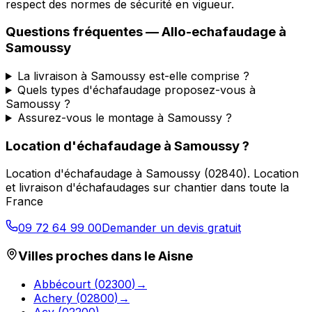
respect des normes de sécurité en vigueur.
Questions fréquentes —
Allo-echafaudage
à
Samoussy
La livraison à Samoussy est-elle comprise ?
Quels types d'échafaudage proposez-vous à
Samoussy ?
Assurez-vous le montage à Samoussy ?
Location d'échafaudage
à
Samoussy
?
Location d'échafaudage
à
Samoussy
(
02840
).
Location
et livraison d'échafaudages sur chantier dans toute la
France
09 72 64 99 00
Demander un devis gratuit
Villes proches dans le
Aisne
Abbécourt
(
02300
)
→
Achery
(
02800
)
→
Acy
(
02200
)
→