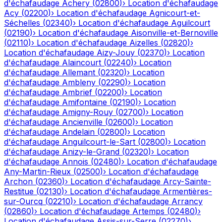
d'échafaudage
Achery
(
02800
)
›
Location d'échafaudage
Acy
(
02200
)
›
Location d'échafaudage
Agnicourt-et-
Séchelles
(
02340
)
›
Location d'échafaudage
Aguilcourt
(
02190
)
›
Location d'échafaudage
Aisonville-et-Bernoville
(
02110
)
›
Location d'échafaudage
Aizelles
(
02820
)
›
Location d'échafaudage
Aizy-Jouy
(
02370
)
›
Location
d'échafaudage
Alaincourt
(
02240
)
›
Location
d'échafaudage
Allemant
(
02320
)
›
Location
d'échafaudage
Ambleny
(
02290
)
›
Location
d'échafaudage
Ambrief
(
02200
)
›
Location
d'échafaudage
Amifontaine
(
02190
)
›
Location
d'échafaudage
Amigny-Rouy
(
02700
)
›
Location
d'échafaudage
Ancienville
(
02600
)
›
Location
d'échafaudage
Andelain
(
02800
)
›
Location
d'échafaudage
Anguilcourt-le-Sart
(
02800
)
›
Location
d'échafaudage
Anizy-le-Grand
(
02320
)
›
Location
d'échafaudage
Annois
(
02480
)
›
Location d'échafaudage
Any-Martin-Rieux
(
02500
)
›
Location d'échafaudage
Archon
(
02360
)
›
Location d'échafaudage
Arcy-Sainte-
Restitue
(
02130
)
›
Location d'échafaudage
Armentières-
sur-Ourcq
(
02210
)
›
Location d'échafaudage
Arrancy
(
02860
)
›
Location d'échafaudage
Artemps
(
02480
)
›
Location d'échafaudage
Assis-sur-Serre
(
02270
)
›