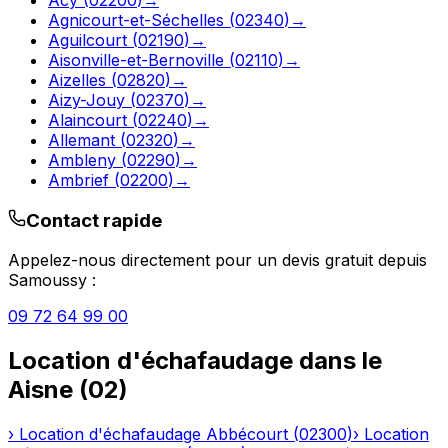
Agnicourt-et-Séchelles
(
02340
)
→
Aguilcourt
(
02190
)
→
Aisonville-et-Bernoville
(
02110
)
→
Aizelles
(
02820
)
→
Aizy-Jouy
(
02370
)
→
Alaincourt
(
02240
)
→
Allemant
(
02320
)
→
Ambleny
(
02290
)
→
Ambrief
(
02200
)
→
Contact rapide
Appelez-nous directement pour un devis gratuit depuis
Samoussy
:
09 72 64 99 00
Location d'échafaudage
dans le
Aisne
(
02
)
›
Location d'échafaudage
Abbécourt
(
02300
)
›
Location