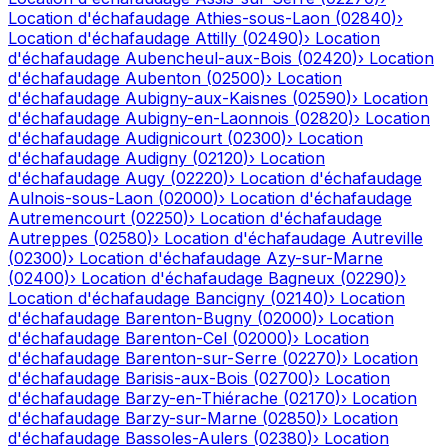
Location d'échafaudage
Athies-sous-Laon
(
02840
)
›
Location d'échafaudage
Attilly
(
02490
)
›
Location
d'échafaudage
Aubencheul-aux-Bois
(
02420
)
›
Location
d'échafaudage
Aubenton
(
02500
)
›
Location
d'échafaudage
Aubigny-aux-Kaisnes
(
02590
)
›
Location
d'échafaudage
Aubigny-en-Laonnois
(
02820
)
›
Location
d'échafaudage
Audignicourt
(
02300
)
›
Location
d'échafaudage
Audigny
(
02120
)
›
Location
d'échafaudage
Augy
(
02220
)
›
Location d'échafaudage
Aulnois-sous-Laon
(
02000
)
›
Location d'échafaudage
Autremencourt
(
02250
)
›
Location d'échafaudage
Autreppes
(
02580
)
›
Location d'échafaudage
Autreville
(
02300
)
›
Location d'échafaudage
Azy-sur-Marne
(
02400
)
›
Location d'échafaudage
Bagneux
(
02290
)
›
Location d'échafaudage
Bancigny
(
02140
)
›
Location
d'échafaudage
Barenton-Bugny
(
02000
)
›
Location
d'échafaudage
Barenton-Cel
(
02000
)
›
Location
d'échafaudage
Barenton-sur-Serre
(
02270
)
›
Location
d'échafaudage
Barisis-aux-Bois
(
02700
)
›
Location
d'échafaudage
Barzy-en-Thiérache
(
02170
)
›
Location
d'échafaudage
Barzy-sur-Marne
(
02850
)
›
Location
d'échafaudage
Bassoles-Aulers
(
02380
)
›
Location