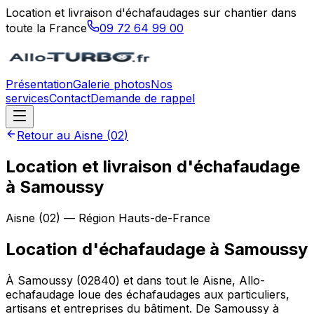
Location et livraison d'échafaudages sur chantier dans
toute la France
09 72 64 99 00
Présentation
Galerie photos
Nos
services
Contact
Demande de rappel
Retour au
Aisne
(
02
)
Location et livraison d'échafaudage
à Samoussy
Aisne
(
02
) — Région
Hauts-de-France
Location d'échafaudage
à
Samoussy
À Samoussy (02840) et dans tout le Aisne, Allo-
echafaudage loue des échafaudages aux particuliers,
artisans et entreprises du bâtiment. De Samoussy à