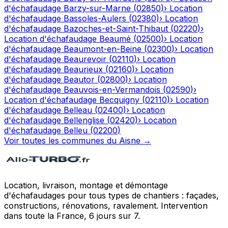
d'échafaudage
Barzy-sur-Marne
(
02850
)
›
Location
d'échafaudage
Bassoles-Aulers
(
02380
)
›
Location
d'échafaudage
Bazoches-et-Saint-Thibaut
(
02220
)
›
Location d'échafaudage
Beaumé
(
02500
)
›
Location
d'échafaudage
Beaumont-en-Beine
(
02300
)
›
Location
d'échafaudage
Beaurevoir
(
02110
)
›
Location
d'échafaudage
Beaurieux
(
02160
)
›
Location
d'échafaudage
Beautor
(
02800
)
›
Location
d'échafaudage
Beauvois-en-Vermandois
(
02590
)
›
Location d'échafaudage
Becquigny
(
02110
)
›
Location
d'échafaudage
Belleau
(
02400
)
›
Location
d'échafaudage
Bellenglise
(
02420
)
›
Location
d'échafaudage
Belleu
(
02200
)
Voir toutes les communes du
Aisne
→
Location, livraison, montage et démontage
d'échafaudages pour tous types de chantiers : façades,
constructions, rénovations, ravalement. Intervention
dans toute la France, 6 jours sur 7.