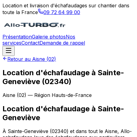
Location et livraison d'échafaudages sur chantier dans
toute la France
09 72 64 99 00
Présentation
Galerie photos
Nos
services
Contact
Demande de rappel
Retour au
Aisne
(
02
)
Location d'échafaudage à Sainte-
Geneviève (02340)
Aisne
(
02
) — Région
Hauts-de-France
Location d'échafaudage
à
Sainte-
Geneviève
À Sainte-Geneviève (02340) et dans tout le Aisne, Allo-