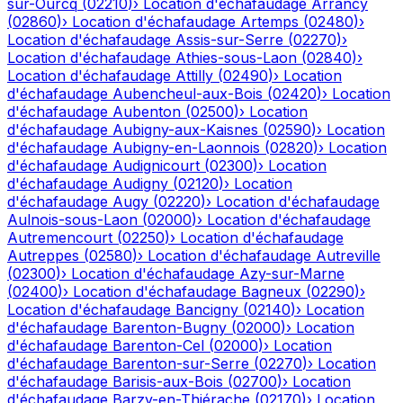
sur-Ourcq
(
02210
)
›
Location d'échafaudage
Arrancy
(
02860
)
›
Location d'échafaudage
Artemps
(
02480
)
›
Location d'échafaudage
Assis-sur-Serre
(
02270
)
›
Location d'échafaudage
Athies-sous-Laon
(
02840
)
›
Location d'échafaudage
Attilly
(
02490
)
›
Location
d'échafaudage
Aubencheul-aux-Bois
(
02420
)
›
Location
d'échafaudage
Aubenton
(
02500
)
›
Location
d'échafaudage
Aubigny-aux-Kaisnes
(
02590
)
›
Location
d'échafaudage
Aubigny-en-Laonnois
(
02820
)
›
Location
d'échafaudage
Audignicourt
(
02300
)
›
Location
d'échafaudage
Audigny
(
02120
)
›
Location
d'échafaudage
Augy
(
02220
)
›
Location d'échafaudage
Aulnois-sous-Laon
(
02000
)
›
Location d'échafaudage
Autremencourt
(
02250
)
›
Location d'échafaudage
Autreppes
(
02580
)
›
Location d'échafaudage
Autreville
(
02300
)
›
Location d'échafaudage
Azy-sur-Marne
(
02400
)
›
Location d'échafaudage
Bagneux
(
02290
)
›
Location d'échafaudage
Bancigny
(
02140
)
›
Location
d'échafaudage
Barenton-Bugny
(
02000
)
›
Location
d'échafaudage
Barenton-Cel
(
02000
)
›
Location
d'échafaudage
Barenton-sur-Serre
(
02270
)
›
Location
d'échafaudage
Barisis-aux-Bois
(
02700
)
›
Location
d'échafaudage
Barzy-en-Thiérache
(
02170
)
›
Location