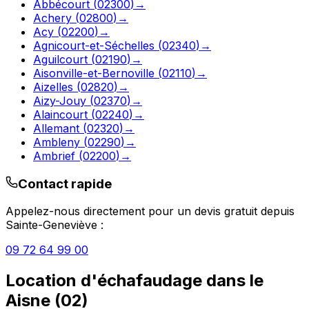
Abbécourt
(
02300
)
→
Achery
(
02800
)
→
Acy
(
02200
)
→
Agnicourt-et-Séchelles
(
02340
)
→
Aguilcourt
(
02190
)
→
Aisonville-et-Bernoville
(
02110
)
→
Aizelles
(
02820
)
→
Aizy-Jouy
(
02370
)
→
Alaincourt
(
02240
)
→
Allemant
(
02320
)
→
Ambleny
(
02290
)
→
Ambrief
(
02200
)
→
Contact rapide
Appelez-nous directement pour un devis gratuit depuis
Sainte-Geneviève
:
09 72 64 99 00
Location d'échafaudage
dans le
Aisne
(
02
)