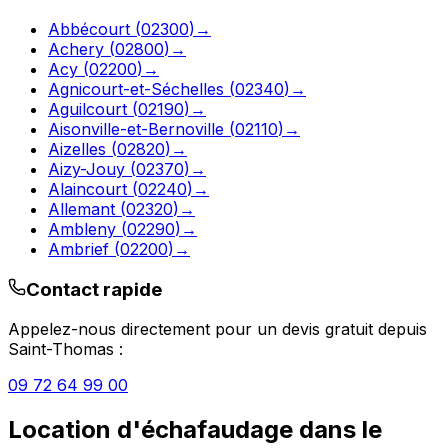
Abbécourt
(
02300
)
→
Achery
(
02800
)
→
Acy
(
02200
)
→
Agnicourt-et-Séchelles
(
02340
)
→
Aguilcourt
(
02190
)
→
Aisonville-et-Bernoville
(
02110
)
→
Aizelles
(
02820
)
→
Aizy-Jouy
(
02370
)
→
Alaincourt
(
02240
)
→
Allemant
(
02320
)
→
Ambleny
(
02290
)
→
Ambrief
(
02200
)
→
Contact rapide
Appelez-nous directement pour un devis gratuit depuis
Saint-Thomas
:
09 72 64 99 00
Location d'échafaudage
dans le