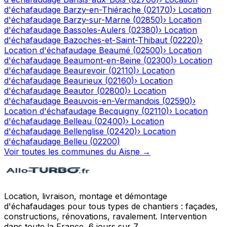
d'échafaudage
Barzy-en-Thiérache
(
02170
)
›
Location
d'échafaudage
Barzy-sur-Marne
(
02850
)
›
Location
d'échafaudage
Bassoles-Aulers
(
02380
)
›
Location
d'échafaudage
Bazoches-et-Saint-Thibaut
(
02220
)
›
Location d'échafaudage
Beaumé
(
02500
)
›
Location
d'échafaudage
Beaumont-en-Beine
(
02300
)
›
Location
d'échafaudage
Beaurevoir
(
02110
)
›
Location
d'échafaudage
Beaurieux
(
02160
)
›
Location
d'échafaudage
Beautor
(
02800
)
›
Location
d'échafaudage
Beauvois-en-Vermandois
(
02590
)
›
Location d'échafaudage
Becquigny
(
02110
)
›
Location
d'échafaudage
Belleau
(
02400
)
›
Location
d'échafaudage
Bellenglise
(
02420
)
›
Location
d'échafaudage
Belleu
(
02200
)
Voir toutes les communes du
Aisne
→
Location, livraison, montage et démontage
d'échafaudages pour tous types de chantiers : façades,
constructions, rénovations, ravalement. Intervention
dans toute la France, 6 jours sur 7.