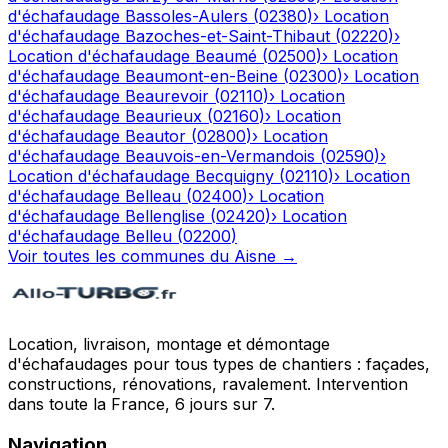
d'échafaudage
Bassoles-Aulers
(
02380
)
›
Location
d'échafaudage
Bazoches-et-Saint-Thibaut
(
02220
)
›
Location d'échafaudage
Beaumé
(
02500
)
›
Location
d'échafaudage
Beaumont-en-Beine
(
02300
)
›
Location
d'échafaudage
Beaurevoir
(
02110
)
›
Location
d'échafaudage
Beaurieux
(
02160
)
›
Location
d'échafaudage
Beautor
(
02800
)
›
Location
d'échafaudage
Beauvois-en-Vermandois
(
02590
)
›
Location d'échafaudage
Becquigny
(
02110
)
›
Location
d'échafaudage
Belleau
(
02400
)
›
Location
d'échafaudage
Bellenglise
(
02420
)
›
Location
d'échafaudage
Belleu
(
02200
)
Voir toutes les communes du
Aisne
→
Location, livraison, montage et démontage
d'échafaudages pour tous types de chantiers : façades,
constructions, rénovations, ravalement. Intervention
dans toute la France, 6 jours sur 7.
Navigation