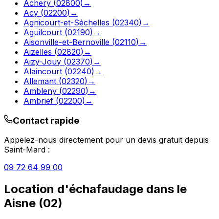
Achery
(
02800
)
→
Acy
(
02200
)
→
Agnicourt-et-Séchelles
(
02340
)
→
Aguilcourt
(
02190
)
→
Aisonville-et-Bernoville
(
02110
)
→
Aizelles
(
02820
)
→
Aizy-Jouy
(
02370
)
→
Alaincourt
(
02240
)
→
Allemant
(
02320
)
→
Ambleny
(
02290
)
→
Ambrief
(
02200
)
→
Contact rapide
Appelez-nous directement pour un devis gratuit depuis
Saint-Mard
:
09 72 64 99 00
Location d'échafaudage
dans le
Aisne
(
02
)