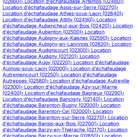
(
02860
)
›
Location d'échafaudage
Artemps
(
02480
)
›
Location d'échafaudage
Assis-sur-Serre
(
02270
)
›
Location d'échafaudage
Athies-sous-Laon
(
02840
)
›
Location d'échafaudage
Attilly
(
02490
)
›
Location
d'échafaudage
Aubencheul-aux-Bois
(
02420
)
›
Location
d'échafaudage
Aubenton
(
02500
)
›
Location
d'échafaudage
Aubigny-aux-Kaisnes
(
02590
)
›
Location
d'échafaudage
Aubigny-en-Laonnois
(
02820
)
›
Location
d'échafaudage
Audignicourt
(
02300
)
›
Location
d'échafaudage
Audigny
(
02120
)
›
Location
d'échafaudage
Augy
(
02220
)
›
Location d'échafaudage
Aulnois-sous-Laon
(
02000
)
›
Location d'échafaudage
Autremencourt
(
02250
)
›
Location d'échafaudage
Autreppes
(
02580
)
›
Location d'échafaudage
Autreville
(
02300
)
›
Location d'échafaudage
Azy-sur-Marne
(
02400
)
›
Location d'échafaudage
Bagneux
(
02290
)
›
Location d'échafaudage
Bancigny
(
02140
)
›
Location
d'échafaudage
Barenton-Bugny
(
02000
)
›
Location
d'échafaudage
Barenton-Cel
(
02000
)
›
Location
d'échafaudage
Barenton-sur-Serre
(
02270
)
›
Location
d'échafaudage
Barisis-aux-Bois
(
02700
)
›
Location
d'échafaudage
Barzy-en-Thiérache
(
02170
)
›
Location
d'échafaudage
Barzy-sur-Marne
(
02850
)
›
Location