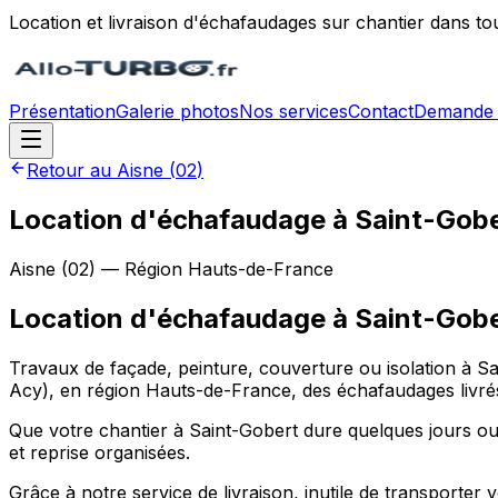
Location et livraison d'échafaudages sur chantier dans to
Présentation
Galerie photos
Nos services
Contact
Demande 
Retour au
Aisne
(
02
)
Location d'échafaudage à Saint-Gobe
Aisne
(
02
) — Région
Hauts-de-France
Location d'échafaudage
à
Saint-Gob
Travaux de façade, peinture, couverture ou isolation à S
Acy), en région Hauts-de-France, des échafaudages livrés,
Que votre chantier à Saint-Gobert dure quelques jours ou 
et reprise organisées.
Grâce à notre service de livraison, inutile de transporte