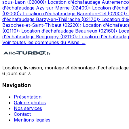
sous-Laon
(
02000
)
›
Location d'échafaudage
Autremenco
d'échafaudage
Azy-sur-Marne
(
02400
)
›
Location d'écha
(
02000
)
›
Location d'échafaudage
Barenton-Cel
(
02000
)
›
d'échafaudage
Barzy-en-Thiérache
(
02170
)
›
Location d'
Bazoches-et-Saint-Thibaut
(
02220
)
›
Location d'échafaud
(
02110
)
›
Location d'échafaudage
Beaurieux
(
02160
)
›
Loca
d'échafaudage
Becquigny
(
02110
)
›
Location d'échafauda
Voir toutes les communes du
Aisne
→
Location, livraison, montage et démontage d'échafaudages
6 jours sur 7.
Navigation
Présentation
Galerie photos
Nos services
Contact
Mentions légales