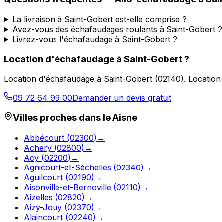
La livraison à Saint-Gobert est-elle comprise ?
Avez-vous des échafaudages roulants à Saint-Gobert ?
Livrez-vous l'échafaudage à Saint-Gobert ?
Location d'échafaudage
à
Saint-Gobert
?
Location d'échafaudage
à
Saint-Gobert
(
02140
).
Location
09 72 64 99 00
Demander un devis gratuit
Villes proches dans le
Aisne
Abbécourt
(
02300
)
→
Achery
(
02800
)
→
Acy
(
02200
)
→
Agnicourt-et-Séchelles
(
02340
)
→
Aguilcourt
(
02190
)
→
Aisonville-et-Bernoville
(
02110
)
→
Aizelles
(
02820
)
→
Aizy-Jouy
(
02370
)
→
Alaincourt
(
02240
)
→