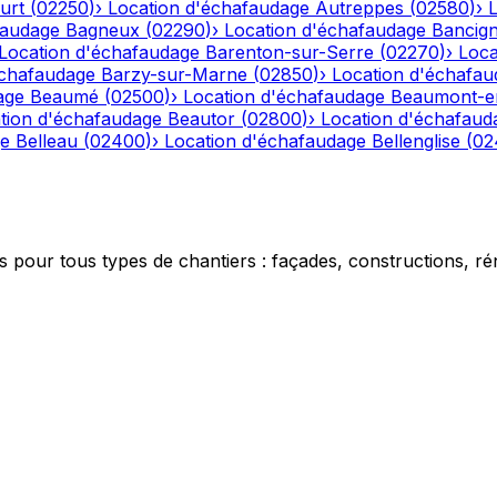
urt
(
02250
)
›
Location d'échafaudage
Autreppes
(
02580
)
›
faudage
Bagneux
(
02290
)
›
Location d'échafaudage
Bancig
Location d'échafaudage
Barenton-sur-Serre
(
02270
)
›
Loca
échafaudage
Barzy-sur-Marne
(
02850
)
›
Location d'échafau
age
Beaumé
(
02500
)
›
Location d'échafaudage
Beaumont-e
tion d'échafaudage
Beautor
(
02800
)
›
Location d'échafaud
ge
Belleau
(
02400
)
›
Location d'échafaudage
Bellenglise
(
02
 pour tous types de chantiers : façades, constructions, ré