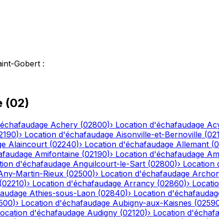
aint-Gobert
:
e
(
02
)
'échafaudage
Achery
(
02800
)
›
Location d'échafaudage
Ac
2190
)
›
Location d'échafaudage
Aisonville-et-Bernoville
(
02
ge
Alaincourt
(
02240
)
›
Location d'échafaudage
Allemant
(
0
afaudage
Amifontaine
(
02190
)
›
Location d'échafaudage
Am
tion d'échafaudage
Anguilcourt-le-Sart
(
02800
)
›
Location
Any-Martin-Rieux
(
02500
)
›
Location d'échafaudage
Archo
(
02210
)
›
Location d'échafaudage
Arrancy
(
02860
)
›
Locati
faudage
Athies-sous-Laon
(
02840
)
›
Location d'échafaudag
500
)
›
Location d'échafaudage
Aubigny-aux-Kaisnes
(
0259
ocation d'échafaudage
Audigny
(
02120
)
›
Location d'échaf