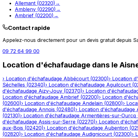
Allemant
(
02320
)
→
Ambleny
(
02290
)
→
Ambrief
(
02200
)
→
Contact rapide
Appelez-nous directement pour un devis gratuit depuis
S
09 72 64 99 00
Location d'échafaudage
dans le
Aisn
›
Location d'échafaudage
Abbécourt
(
02300
)
›
Location d
Séchelles
(
02340
)
›
Location d'échafaudage
Aguilcourt
(
0
d'échafaudage
Aizy-Jouy
(
02370
)
›
Location d'échafauda
Location d'échafaudage
Ambrief
(
02200
)
›
Location d'éch
(
02600
)
›
Location d'échafaudage
Andelain
(
02800
)
›
Loca
d'échafaudage
Annois
(
02480
)
›
Location d'échafaudage
(
02130
)
›
Location d'échafaudage
Armentières-sur-Ourcq
d'échafaudage
Assis-sur-Serre
(
02270
)
›
Location d'écha
aux-Bois
(
02420
)
›
Location d'échafaudage
Aubenton
(
02
(
02820
)
›
Location d'échafaudage
Audignicourt
(
02300
)
›
L