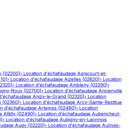
y
(
02200
)
›
Location d'échafaudage
Agnicourt-et-
110
)
›
Location d'échafaudage
Aizelles
(
02820
)
›
Location
2320
)
›
Location d'échafaudage
Ambleny
(
02290
)
›
igny-Rouy
(
02700
)
›
Location d'échafaudage
Ancienville
 d'échafaudage
Anizy-le-Grand
(
02320
)
›
Location
n
(
02360
)
›
Location d'échafaudage
Arcy-Sainte-Restitue
on d'échafaudage
Artemps
(
02480
)
›
Location
e
Attilly
(
02490
)
›
Location d'échafaudage
Aubencheul-
0
)
›
Location d'échafaudage
Aubigny-en-Laonnois
audage
Augy
(
02220
)
›
Location d'échafaudage
Aulnois-