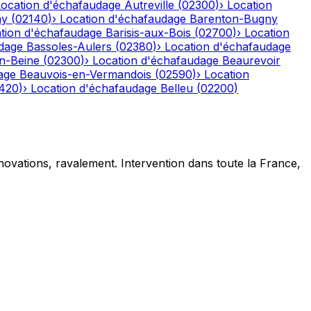
Location d'échafaudage
Autreville
(
02300
)
›
Location
ny
(
02140
)
›
Location d'échafaudage
Barenton-Bugny
tion d'échafaudage
Barisis-aux-Bois
(
02700
)
›
Location
dage
Bassoles-Aulers
(
02380
)
›
Location d'échafaudage
n-Beine
(
02300
)
›
Location d'échafaudage
Beaurevoir
age
Beauvois-en-Vermandois
(
02590
)
›
Location
420
)
›
Location d'échafaudage
Belleu
(
02200
)
novations, ravalement. Intervention dans toute la France,