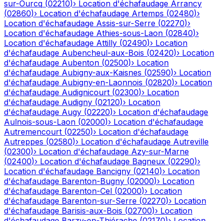
sur-Ourcq
(
02210
)
›
Location d'échafaudage
Arrancy
(
02860
)
›
Location d'échafaudage
Artemps
(
02480
)
›
Location d'échafaudage
Assis-sur-Serre
(
02270
)
›
Location d'échafaudage
Athies-sous-Laon
(
02840
)
›
Location d'échafaudage
Attilly
(
02490
)
›
Location
d'échafaudage
Aubencheul-aux-Bois
(
02420
)
›
Location
d'échafaudage
Aubenton
(
02500
)
›
Location
d'échafaudage
Aubigny-aux-Kaisnes
(
02590
)
›
Location
d'échafaudage
Aubigny-en-Laonnois
(
02820
)
›
Location
d'échafaudage
Audignicourt
(
02300
)
›
Location
d'échafaudage
Audigny
(
02120
)
›
Location
d'échafaudage
Augy
(
02220
)
›
Location d'échafaudage
Aulnois-sous-Laon
(
02000
)
›
Location d'échafaudage
Autremencourt
(
02250
)
›
Location d'échafaudage
Autreppes
(
02580
)
›
Location d'échafaudage
Autreville
(
02300
)
›
Location d'échafaudage
Azy-sur-Marne
(
02400
)
›
Location d'échafaudage
Bagneux
(
02290
)
›
Location d'échafaudage
Bancigny
(
02140
)
›
Location
d'échafaudage
Barenton-Bugny
(
02000
)
›
Location
d'échafaudage
Barenton-Cel
(
02000
)
›
Location
d'échafaudage
Barenton-sur-Serre
(
02270
)
›
Location
d'échafaudage
Barisis-aux-Bois
(
02700
)
›
Location
d'échafaudage
Barzy-en-Thiérache
(
02170
)
›
Location