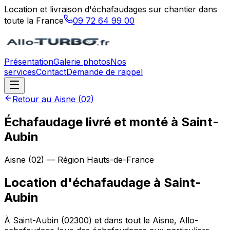
Location et livraison d'échafaudages sur chantier dans
toute la France
09 72 64 99 00
Présentation
Galerie photos
Nos
services
Contact
Demande de rappel
Retour au
Aisne
(
02
)
Échafaudage livré et monté à Saint-
Aubin
Aisne
(
02
) — Région
Hauts-de-France
Location d'échafaudage
à
Saint-
Aubin
À Saint-Aubin (02300) et dans tout le Aisne, Allo-