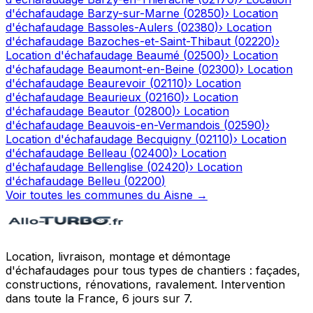
d'échafaudage
Barzy-sur-Marne
(
02850
)
›
Location
d'échafaudage
Bassoles-Aulers
(
02380
)
›
Location
d'échafaudage
Bazoches-et-Saint-Thibaut
(
02220
)
›
Location d'échafaudage
Beaumé
(
02500
)
›
Location
d'échafaudage
Beaumont-en-Beine
(
02300
)
›
Location
d'échafaudage
Beaurevoir
(
02110
)
›
Location
d'échafaudage
Beaurieux
(
02160
)
›
Location
d'échafaudage
Beautor
(
02800
)
›
Location
d'échafaudage
Beauvois-en-Vermandois
(
02590
)
›
Location d'échafaudage
Becquigny
(
02110
)
›
Location
d'échafaudage
Belleau
(
02400
)
›
Location
d'échafaudage
Bellenglise
(
02420
)
›
Location
d'échafaudage
Belleu
(
02200
)
Voir toutes les communes du
Aisne
→
Location, livraison, montage et démontage
d'échafaudages pour tous types de chantiers : façades,
constructions, rénovations, ravalement. Intervention
dans toute la France, 6 jours sur 7.