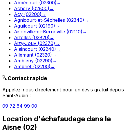
Abbécourt
(
02300
)
→
Achery
(
02800
)
→
Acy
(
02200
)
→
Agnicourt-et-Séchelles
(
02340
)
→
Aguilcourt
(
02190
)
→
Aisonville-et-Bernoville
(
02110
)
→
Aizelles
(
02820
)
→
Aizy-Jouy
(
02370
)
→
Alaincourt
(
02240
)
→
Allemant
(
02320
)
→
Ambleny
(
02290
)
→
Ambrief
(
02200
)
→
Contact rapide
Appelez-nous directement pour un devis gratuit depuis
Saint-Aubin
:
09 72 64 99 00
Location d'échafaudage
dans le
Aisne
(
02
)