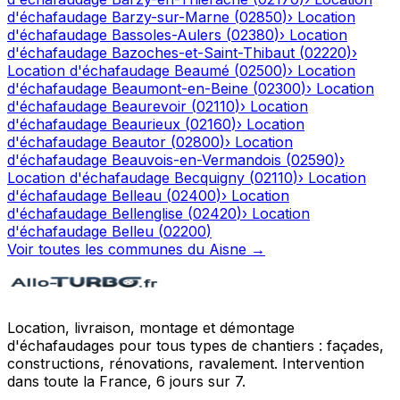
d'échafaudage
Barzy-sur-Marne
(
02850
)
›
Location
d'échafaudage
Bassoles-Aulers
(
02380
)
›
Location
d'échafaudage
Bazoches-et-Saint-Thibaut
(
02220
)
›
Location d'échafaudage
Beaumé
(
02500
)
›
Location
d'échafaudage
Beaumont-en-Beine
(
02300
)
›
Location
d'échafaudage
Beaurevoir
(
02110
)
›
Location
d'échafaudage
Beaurieux
(
02160
)
›
Location
d'échafaudage
Beautor
(
02800
)
›
Location
d'échafaudage
Beauvois-en-Vermandois
(
02590
)
›
Location d'échafaudage
Becquigny
(
02110
)
›
Location
d'échafaudage
Belleau
(
02400
)
›
Location
d'échafaudage
Bellenglise
(
02420
)
›
Location
d'échafaudage
Belleu
(
02200
)
Voir toutes les communes du
Aisne
→
Location, livraison, montage et démontage
d'échafaudages pour tous types de chantiers : façades,
constructions, rénovations, ravalement. Intervention
dans toute la France, 6 jours sur 7.