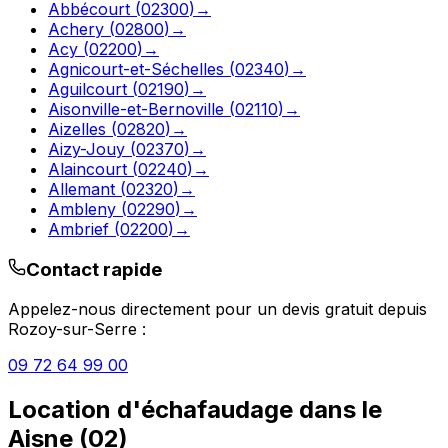
Abbécourt
(
02300
)
→
Achery
(
02800
)
→
Acy
(
02200
)
→
Agnicourt-et-Séchelles
(
02340
)
→
Aguilcourt
(
02190
)
→
Aisonville-et-Bernoville
(
02110
)
→
Aizelles
(
02820
)
→
Aizy-Jouy
(
02370
)
→
Alaincourt
(
02240
)
→
Allemant
(
02320
)
→
Ambleny
(
02290
)
→
Ambrief
(
02200
)
→
Contact rapide
Appelez-nous directement pour un devis gratuit depuis
Rozoy-sur-Serre
:
09 72 64 99 00
Location d'échafaudage
dans le
Aisne
(
02
)