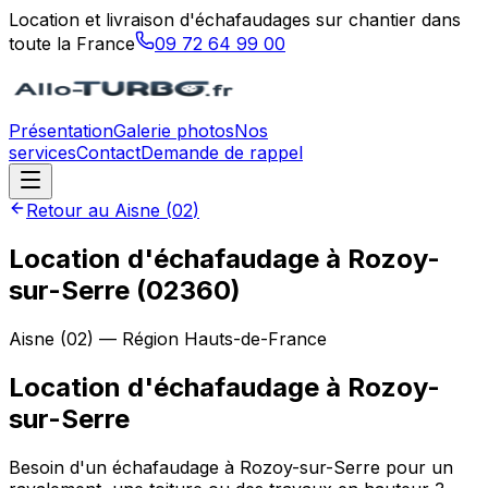
Location et livraison d'échafaudages sur chantier dans
toute la France
09 72 64 99 00
Présentation
Galerie photos
Nos
services
Contact
Demande de rappel
Retour au
Aisne
(
02
)
Location d'échafaudage à Rozoy-
sur-Serre (02360)
Aisne
(
02
) — Région
Hauts-de-France
Location d'échafaudage
à
Rozoy-
sur-Serre
Besoin d'un échafaudage à Rozoy-sur-Serre pour un