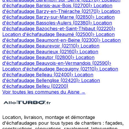
d'échafaudage
Barisis-aux-Bois
(
02700
)
›
Location
d'échafaudage
Barzy-en-Thiérache
(
02170
)
›
Location
d'échafaudage
Barzy-sur-Marne
(
02850
)
›
Location
d'échafaudage
Bassoles-Aulers
(
02380
)
›
Location
d'échafaudage
Bazoches-et-Saint-Thibaut
(
02220
)
›
Location d'échafaudage
Beaumé
(
02500
)
›
Location
d'échafaudage
Beaumont-en-Beine
(
02300
)
›
Location
d'échafaudage
Beaurevoir
(
02110
)
›
Location
d'échafaudage
Beaurieux
(
02160
)
›
Location
d'échafaudage
Beautor
(
02800
)
›
Location
d'échafaudage
Beauvois-en-Vermandois
(
02590
)
›
Location d'échafaudage
Becquigny
(
02110
)
›
Location
d'échafaudage
Belleau
(
02400
)
›
Location
d'échafaudage
Bellenglise
(
02420
)
›
Location
d'échafaudage
Belleu
(
02200
)
Voir toutes les communes du
Aisne
→
Location, livraison, montage et démontage
d'échafaudages pour tous types de chantiers : façades,
constructions, rénovations, ravalement. Intervention