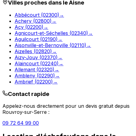
Villes proches dans le
Aisne
Abbécourt
(
02300
)
→
Achery
(
02800
)
→
Acy
(
02200
)
→
Agnicourt-et-Séchelles
(
02340
)
→
Aguilcourt
(
02190
)
→
Aisonville-et-Bernoville
(
02110
)
→
Aizelles
(
02820
)
→
Aizy-Jouy
(
02370
)
→
Alaincourt
(
02240
)
→
Allemant
(
02320
)
→
Ambleny
(
02290
)
→
Ambrief
(
02200
)
→
Contact rapide
Appelez-nous directement pour un devis gratuit depuis
Rouvroy-sur-Serre
:
09 72 64 99 00