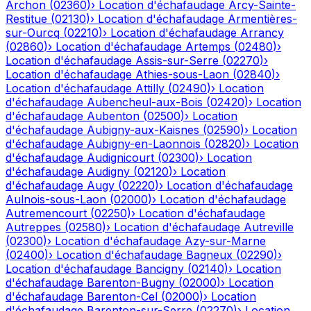
Archon
(
02360
)
›
Location d'échafaudage
Arcy-Sainte-
Restitue
(
02130
)
›
Location d'échafaudage
Armentières-
sur-Ourcq
(
02210
)
›
Location d'échafaudage
Arrancy
(
02860
)
›
Location d'échafaudage
Artemps
(
02480
)
›
Location d'échafaudage
Assis-sur-Serre
(
02270
)
›
Location d'échafaudage
Athies-sous-Laon
(
02840
)
›
Location d'échafaudage
Attilly
(
02490
)
›
Location
d'échafaudage
Aubencheul-aux-Bois
(
02420
)
›
Location
d'échafaudage
Aubenton
(
02500
)
›
Location
d'échafaudage
Aubigny-aux-Kaisnes
(
02590
)
›
Location
d'échafaudage
Aubigny-en-Laonnois
(
02820
)
›
Location
d'échafaudage
Audignicourt
(
02300
)
›
Location
d'échafaudage
Audigny
(
02120
)
›
Location
d'échafaudage
Augy
(
02220
)
›
Location d'échafaudage
Aulnois-sous-Laon
(
02000
)
›
Location d'échafaudage
Autremencourt
(
02250
)
›
Location d'échafaudage
Autreppes
(
02580
)
›
Location d'échafaudage
Autreville
(
02300
)
›
Location d'échafaudage
Azy-sur-Marne
(
02400
)
›
Location d'échafaudage
Bagneux
(
02290
)
›
Location d'échafaudage
Bancigny
(
02140
)
›
Location
d'échafaudage
Barenton-Bugny
(
02000
)
›
Location
d'échafaudage
Barenton-Cel
(
02000
)
›
Location
d'échafaudage
Barenton-sur-Serre
(
02270
)
›
Location