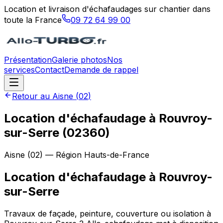
Location et livraison d'échafaudages sur chantier dans
toute la France
09 72 64 99 00
Présentation
Galerie photos
Nos
services
Contact
Demande de rappel
Retour au
Aisne
(
02
)
Location d'échafaudage à Rouvroy-
sur-Serre (02360)
Aisne
(
02
) — Région
Hauts-de-France
Location d'échafaudage
à
Rouvroy-
sur-Serre
Travaux de façade, peinture, couverture ou isolation à