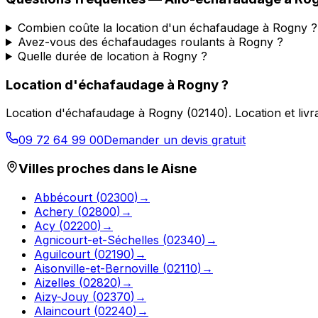
Combien coûte la location d'un échafaudage à Rogny ?
Avez-vous des échafaudages roulants à Rogny ?
Quelle durée de location à Rogny ?
Location d'échafaudage
à
Rogny
?
Location d'échafaudage
à
Rogny
(
02140
).
Location et liv
09 72 64 99 00
Demander un devis gratuit
Villes proches dans le
Aisne
Abbécourt
(
02300
)
→
Achery
(
02800
)
→
Acy
(
02200
)
→
Agnicourt-et-Séchelles
(
02340
)
→
Aguilcourt
(
02190
)
→
Aisonville-et-Bernoville
(
02110
)
→
Aizelles
(
02820
)
→
Aizy-Jouy
(
02370
)
→
Alaincourt
(
02240
)
→