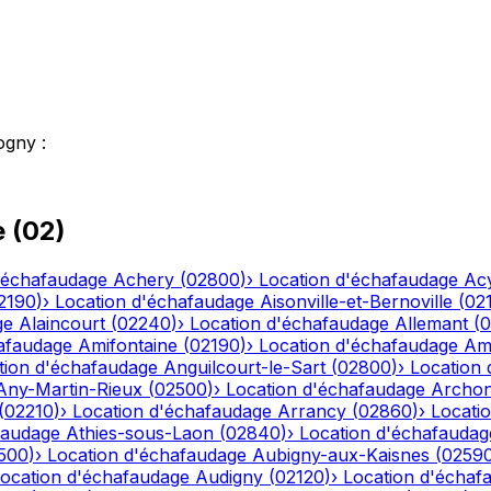
ogny
:
e
(
02
)
'échafaudage
Achery
(
02800
)
›
Location d'échafaudage
Ac
2190
)
›
Location d'échafaudage
Aisonville-et-Bernoville
(
02
ge
Alaincourt
(
02240
)
›
Location d'échafaudage
Allemant
(
0
afaudage
Amifontaine
(
02190
)
›
Location d'échafaudage
Am
tion d'échafaudage
Anguilcourt-le-Sart
(
02800
)
›
Location
Any-Martin-Rieux
(
02500
)
›
Location d'échafaudage
Archo
(
02210
)
›
Location d'échafaudage
Arrancy
(
02860
)
›
Locati
faudage
Athies-sous-Laon
(
02840
)
›
Location d'échafaudag
500
)
›
Location d'échafaudage
Aubigny-aux-Kaisnes
(
0259
ocation d'échafaudage
Audigny
(
02120
)
›
Location d'échaf