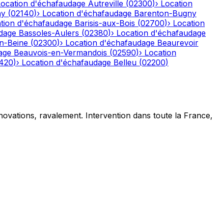
Location d'échafaudage
Autreville
(
02300
)
›
Location
ny
(
02140
)
›
Location d'échafaudage
Barenton-Bugny
tion d'échafaudage
Barisis-aux-Bois
(
02700
)
›
Location
dage
Bassoles-Aulers
(
02380
)
›
Location d'échafaudage
n-Beine
(
02300
)
›
Location d'échafaudage
Beaurevoir
age
Beauvois-en-Vermandois
(
02590
)
›
Location
420
)
›
Location d'échafaudage
Belleu
(
02200
)
novations, ravalement. Intervention dans toute la France,