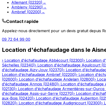
Allemant
(
02320
)
→
Ambleny
(
02290
)
→
Ambrief
(
02200
)
→
Contact rapide
Appelez-nous directement pour un devis gratuit depuis
R
09 72 64 99 00
Location d'échafaudage
dans le
Aisn
›
Location d'échafaudage
Abbécourt
(
02300
)
›
Location d
Séchelles
(
02340
)
›
Location d'échafaudage
Aguilcourt
(
0
d'échafaudage
Aizy-Jouy
(
02370
)
›
Location d'échafauda
Location d'échafaudage
Ambrief
(
02200
)
›
Location d'éch
(
02600
)
›
Location d'échafaudage
Andelain
(
02800
)
›
Loca
d'échafaudage
Annois
(
02480
)
›
Location d'échafaudage
(
02130
)
›
Location d'échafaudage
Armentières-sur-Ourcq
d'échafaudage
Assis-sur-Serre
(
02270
)
›
Location d'écha
aux-Bois
(
02420
)
›
Location d'échafaudage
Aubenton
(
02
(
02820
)
›
Location d'échafaudage
Audignicourt
(
02300
)
›
L