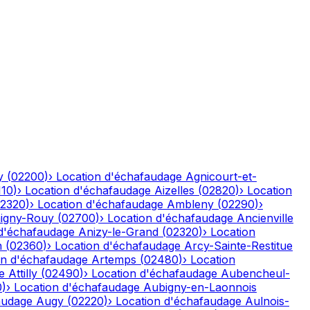
y
(
02200
)
›
Location d'échafaudage
Agnicourt-et-
110
)
›
Location d'échafaudage
Aizelles
(
02820
)
›
Location
2320
)
›
Location d'échafaudage
Ambleny
(
02290
)
›
igny-Rouy
(
02700
)
›
Location d'échafaudage
Ancienville
 d'échafaudage
Anizy-le-Grand
(
02320
)
›
Location
n
(
02360
)
›
Location d'échafaudage
Arcy-Sainte-Restitue
on d'échafaudage
Artemps
(
02480
)
›
Location
e
Attilly
(
02490
)
›
Location d'échafaudage
Aubencheul-
0
)
›
Location d'échafaudage
Aubigny-en-Laonnois
audage
Augy
(
02220
)
›
Location d'échafaudage
Aulnois-