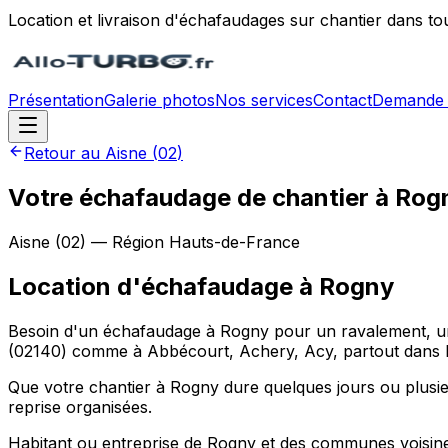
Location et livraison d'échafaudages sur chantier dans to
Présentation
Galerie photos
Nos services
Contact
Demande 
Retour au
Aisne
(
02
)
Votre échafaudage de chantier à Rogn
Aisne
(
02
) — Région
Hauts-de-France
Location d'échafaudage
à
Rogny
Besoin d'un échafaudage à Rogny pour un ravalement, une 
(02140) comme à Abbécourt, Achery, Acy, partout dans l
Que votre chantier à Rogny dure quelques jours ou plusieu
reprise organisées.
Habitant ou entreprise de Rogny et des communes voisines