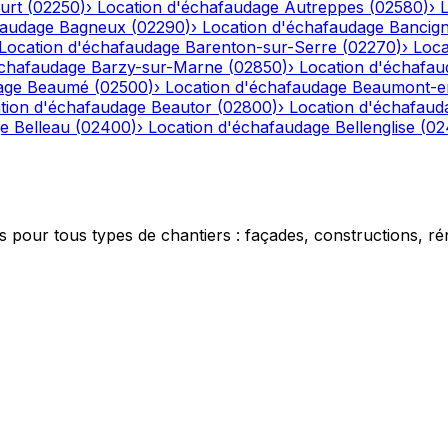
urt
(
02250
)
›
Location d'échafaudage
Autreppes
(
02580
)
›
faudage
Bagneux
(
02290
)
›
Location d'échafaudage
Bancig
Location d'échafaudage
Barenton-sur-Serre
(
02270
)
›
Loca
échafaudage
Barzy-sur-Marne
(
02850
)
›
Location d'échafau
age
Beaumé
(
02500
)
›
Location d'échafaudage
Beaumont-e
tion d'échafaudage
Beautor
(
02800
)
›
Location d'échafaud
ge
Belleau
(
02400
)
›
Location d'échafaudage
Bellenglise
(
02
 pour tous types de chantiers : façades, constructions, ré