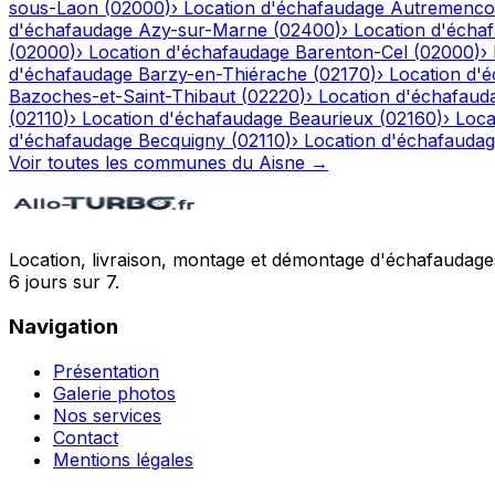
sous-Laon
(
02000
)
›
Location d'échafaudage
Autremenco
d'échafaudage
Azy-sur-Marne
(
02400
)
›
Location d'écha
(
02000
)
›
Location d'échafaudage
Barenton-Cel
(
02000
)
›
d'échafaudage
Barzy-en-Thiérache
(
02170
)
›
Location d'
Bazoches-et-Saint-Thibaut
(
02220
)
›
Location d'échafaud
(
02110
)
›
Location d'échafaudage
Beaurieux
(
02160
)
›
Loca
d'échafaudage
Becquigny
(
02110
)
›
Location d'échafauda
Voir toutes les communes du
Aisne
→
Location, livraison, montage et démontage d'échafaudages
6 jours sur 7.
Navigation
Présentation
Galerie photos
Nos services
Contact
Mentions légales