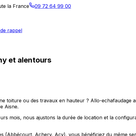
ute la France
09 72 64 99 00
de rappel
y et alentours
toiture ou des travaux en hauteur ? Allo-echafaudage assu
e Aisne.
rs mois, nous ajustons la durée de location et la configura
 (Abbécourt, Achery, Acy), vous bénéficiez du même service