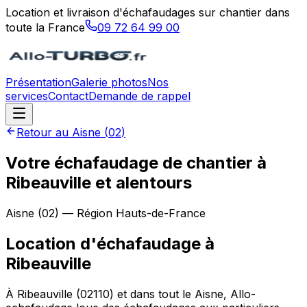
Location et livraison d'échafaudages sur chantier dans
toute la France
09 72 64 99 00
Présentation
Galerie photos
Nos
services
Contact
Demande de rappel
Retour au
Aisne
(
02
)
Votre échafaudage de chantier à
Ribeauville et alentours
Aisne
(
02
) — Région
Hauts-de-France
Location d'échafaudage
à
Ribeauville
À Ribeauville (02110) et dans tout le Aisne, Allo-