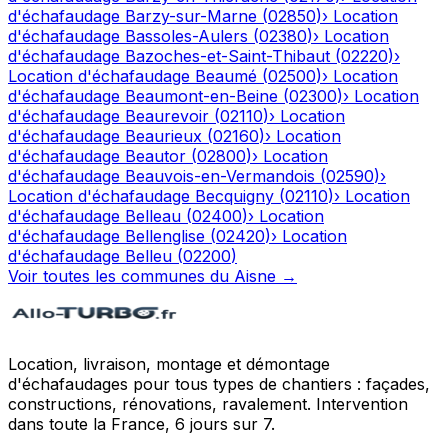
d'échafaudage
Barzy-sur-Marne
(
02850
)
›
Location
d'échafaudage
Bassoles-Aulers
(
02380
)
›
Location
d'échafaudage
Bazoches-et-Saint-Thibaut
(
02220
)
›
Location d'échafaudage
Beaumé
(
02500
)
›
Location
d'échafaudage
Beaumont-en-Beine
(
02300
)
›
Location
d'échafaudage
Beaurevoir
(
02110
)
›
Location
d'échafaudage
Beaurieux
(
02160
)
›
Location
d'échafaudage
Beautor
(
02800
)
›
Location
d'échafaudage
Beauvois-en-Vermandois
(
02590
)
›
Location d'échafaudage
Becquigny
(
02110
)
›
Location
d'échafaudage
Belleau
(
02400
)
›
Location
d'échafaudage
Bellenglise
(
02420
)
›
Location
d'échafaudage
Belleu
(
02200
)
Voir toutes les communes du
Aisne
→
Location, livraison, montage et démontage
d'échafaudages pour tous types de chantiers : façades,
constructions, rénovations, ravalement. Intervention
dans toute la France, 6 jours sur 7.