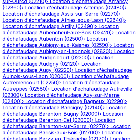
sur-Ourcq
(
02210
)
›
Location d'échafaudage
Arrancy
(
02860
)
›
Location d'échafaudage
Artemps
(
02480
)
›
Location d'échafaudage
Assis-sur-Serre
(
02270
)
›
Location d'échafaudage
Athies-sous-Laon
(
02840
)
›
Location d'échafaudage
Attilly
(
02490
)
›
Location
d'échafaudage
Aubencheul-aux-Bois
(
02420
)
›
Location
d'échafaudage
Aubenton
(
02500
)
›
Location
d'échafaudage
Aubigny-aux-Kaisnes
(
02590
)
›
Location
d'échafaudage
Aubigny-en-Laonnois
(
02820
)
›
Location
d'échafaudage
Audignicourt
(
02300
)
›
Location
d'échafaudage
Audigny
(
02120
)
›
Location
d'échafaudage
Augy
(
02220
)
›
Location d'échafaudage
Aulnois-sous-Laon
(
02000
)
›
Location d'échafaudage
Autremencourt
(
02250
)
›
Location d'échafaudage
Autreppes
(
02580
)
›
Location d'échafaudage
Autreville
(
02300
)
›
Location d'échafaudage
Azy-sur-Marne
(
02400
)
›
Location d'échafaudage
Bagneux
(
02290
)
›
Location d'échafaudage
Bancigny
(
02140
)
›
Location
d'échafaudage
Barenton-Bugny
(
02000
)
›
Location
d'échafaudage
Barenton-Cel
(
02000
)
›
Location
d'échafaudage
Barenton-sur-Serre
(
02270
)
›
Location
d'échafaudage
Barisis-aux-Bois
(
02700
)
›
Location
d'échafaudage
Barzy-en-Thiérache
(
02170
)
›
Location