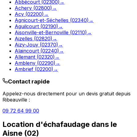
Abbécourt
(
02300
)
→
Achery
(
02800
)
→
Acy
(
02200
)
→
Agnicourt-et-Séchelles
(
02340
)
→
Aguilcourt
(
02190
)
→
Aisonville-et-Bernoville
(
02110
)
→
Aizelles
(
02820
)
→
Aizy-Jouy
(
02370
)
→
Alaincourt
(
02240
)
→
Allemant
(
02320
)
→
Ambleny
(
02290
)
→
Ambrief
(
02200
)
→
Contact rapide
Appelez-nous directement pour un devis gratuit depuis
Ribeauville
:
09 72 64 99 00
Location d'échafaudage
dans le
Aisne
(
02
)