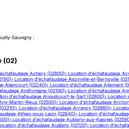
uilly-Sauvigny
:
e
(
02
)
'échafaudage
Achery
(
02800
)
›
Location d'échafaudage
Ac
2190
)
›
Location d'échafaudage
Aisonville-et-Bernoville
(
02
ge
Alaincourt
(
02240
)
›
Location d'échafaudage
Allemant
(
0
afaudage
Amifontaine
(
02190
)
›
Location d'échafaudage
Am
tion d'échafaudage
Anguilcourt-le-Sart
(
02800
)
›
Location
Any-Martin-Rieux
(
02500
)
›
Location d'échafaudage
Archo
(
02210
)
›
Location d'échafaudage
Arrancy
(
02860
)
›
Locati
faudage
Athies-sous-Laon
(
02840
)
›
Location d'échafaudag
500
)
›
Location d'échafaudage
Aubigny-aux-Kaisnes
(
0259
ocation d'échafaudage
Audigny
(
02120
)
›
Location d'échaf