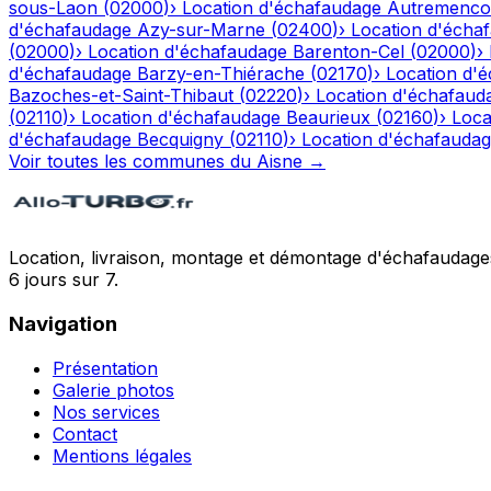
sous-Laon
(
02000
)
›
Location d'échafaudage
Autremenco
d'échafaudage
Azy-sur-Marne
(
02400
)
›
Location d'écha
(
02000
)
›
Location d'échafaudage
Barenton-Cel
(
02000
)
›
d'échafaudage
Barzy-en-Thiérache
(
02170
)
›
Location d'
Bazoches-et-Saint-Thibaut
(
02220
)
›
Location d'échafaud
(
02110
)
›
Location d'échafaudage
Beaurieux
(
02160
)
›
Loca
d'échafaudage
Becquigny
(
02110
)
›
Location d'échafauda
Voir toutes les communes du
Aisne
→
Location, livraison, montage et démontage d'échafaudages
6 jours sur 7.
Navigation
Présentation
Galerie photos
Nos services
Contact
Mentions légales