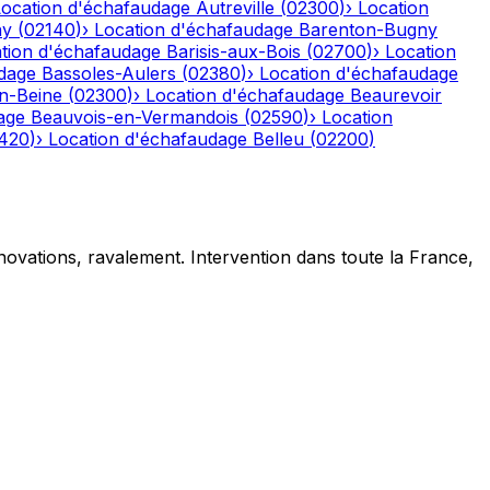
Location d'échafaudage
Autreville
(
02300
)
›
Location
ny
(
02140
)
›
Location d'échafaudage
Barenton-Bugny
tion d'échafaudage
Barisis-aux-Bois
(
02700
)
›
Location
dage
Bassoles-Aulers
(
02380
)
›
Location d'échafaudage
n-Beine
(
02300
)
›
Location d'échafaudage
Beaurevoir
age
Beauvois-en-Vermandois
(
02590
)
›
Location
420
)
›
Location d'échafaudage
Belleu
(
02200
)
novations, ravalement. Intervention dans toute la France,