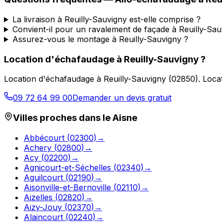
La livraison à Reuilly-Sauvigny est-elle comprise ?
Convient-il pour un ravalement de façade à Reuilly-Sau
Assurez-vous le montage à Reuilly-Sauvigny ?
Location d'échafaudage
à
Reuilly-Sauvigny
?
Location d'échafaudage
à
Reuilly-Sauvigny
(
02850
).
Locat
09 72 64 99 00
Demander un devis gratuit
Villes proches dans le
Aisne
Abbécourt
(
02300
)
→
Achery
(
02800
)
→
Acy
(
02200
)
→
Agnicourt-et-Séchelles
(
02340
)
→
Aguilcourt
(
02190
)
→
Aisonville-et-Bernoville
(
02110
)
→
Aizelles
(
02820
)
→
Aizy-Jouy
(
02370
)
→
Alaincourt
(
02240
)
→