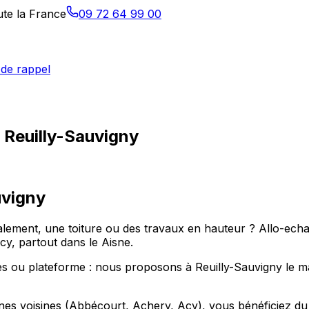
ute la France
09 72 64 99 00
de rappel
 Reuilly-Sauvigny
uvigny
ement, une toiture ou des travaux en hauteur ? Allo-echafa
y, partout dans le Aisne.
 ou plateforme : nous proposons à Reuilly-Sauvigny le maté
es voisines (Abbécourt, Achery, Acy), vous bénéficiez du m