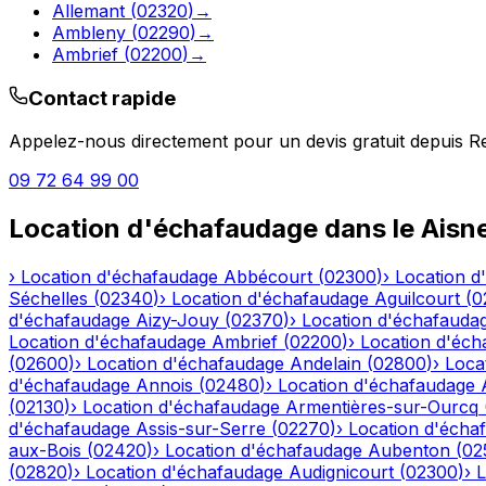
Allemant
(
02320
)
→
Ambleny
(
02290
)
→
Ambrief
(
02200
)
→
Contact rapide
Appelez-nous directement pour un devis gratuit depuis
Re
09 72 64 99 00
Location d'échafaudage
dans le
Aisn
›
Location d'échafaudage
Abbécourt
(
02300
)
›
Location d
Séchelles
(
02340
)
›
Location d'échafaudage
Aguilcourt
(
0
d'échafaudage
Aizy-Jouy
(
02370
)
›
Location d'échafauda
Location d'échafaudage
Ambrief
(
02200
)
›
Location d'éch
(
02600
)
›
Location d'échafaudage
Andelain
(
02800
)
›
Loca
d'échafaudage
Annois
(
02480
)
›
Location d'échafaudage
(
02130
)
›
Location d'échafaudage
Armentières-sur-Ourcq
d'échafaudage
Assis-sur-Serre
(
02270
)
›
Location d'écha
aux-Bois
(
02420
)
›
Location d'échafaudage
Aubenton
(
02
(
02820
)
›
Location d'échafaudage
Audignicourt
(
02300
)
›
L