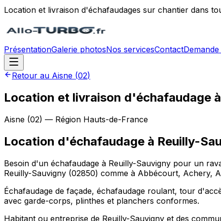
Location et livraison d'échafaudages sur chantier dans to
Présentation
Galerie photos
Nos services
Contact
Demande 
Retour au
Aisne
(
02
)
Location et livraison d'échafaudage à
Aisne
(
02
) — Région
Hauts-de-France
Location d'échafaudage
à
Reuilly-Sa
Besoin d'un échafaudage à Reuilly-Sauvigny pour un raval
Reuilly-Sauvigny (02850) comme à Abbécourt, Achery, Ac
Échafaudage de façade, échafaudage roulant, tour d'accès
avec garde-corps, plinthes et planchers conformes.
Habitant ou entreprise de Reuilly-Sauvigny et des commun