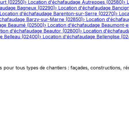
urt
(
02250
)
›
Location d'échafaudage
Autreppes
(
02580
)
›
faudage
Bagneux
(
02290
)
›
Location d'échafaudage
Bancig
Location d'échafaudage
Barenton-sur-Serre
(
02270
)
›
Loca
échafaudage
Barzy-sur-Marne
(
02850
)
›
Location d'échafau
age
Beaumé
(
02500
)
›
Location d'échafaudage
Beaumont-e
tion d'échafaudage
Beautor
(
02800
)
›
Location d'échafaud
ge
Belleau
(
02400
)
›
Location d'échafaudage
Bellenglise
(
02
 pour tous types de chantiers : façades, constructions, ré