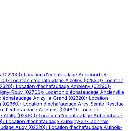
y
(
02200
)
›
Location d'échafaudage
Agnicourt-et-
110
)
›
Location d'échafaudage
Aizelles
(
02820
)
›
Location
2320
)
›
Location d'échafaudage
Ambleny
(
02290
)
›
igny-Rouy
(
02700
)
›
Location d'échafaudage
Ancienville
 d'échafaudage
Anizy-le-Grand
(
02320
)
›
Location
n
(
02360
)
›
Location d'échafaudage
Arcy-Sainte-Restitue
on d'échafaudage
Artemps
(
02480
)
›
Location
e
Attilly
(
02490
)
›
Location d'échafaudage
Aubencheul-
0
)
›
Location d'échafaudage
Aubigny-en-Laonnois
audage
Augy
(
02220
)
›
Location d'échafaudage
Aulnois-