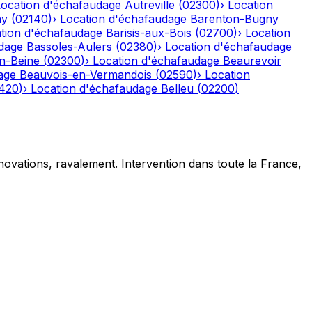
Location d'échafaudage
Autreville
(
02300
)
›
Location
ny
(
02140
)
›
Location d'échafaudage
Barenton-Bugny
tion d'échafaudage
Barisis-aux-Bois
(
02700
)
›
Location
dage
Bassoles-Aulers
(
02380
)
›
Location d'échafaudage
n-Beine
(
02300
)
›
Location d'échafaudage
Beaurevoir
age
Beauvois-en-Vermandois
(
02590
)
›
Location
420
)
›
Location d'échafaudage
Belleu
(
02200
)
novations, ravalement. Intervention dans toute la France,