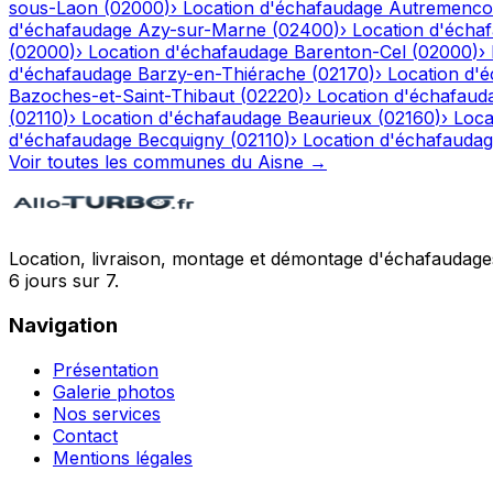
sous-Laon
(
02000
)
›
Location d'échafaudage
Autremenco
d'échafaudage
Azy-sur-Marne
(
02400
)
›
Location d'écha
(
02000
)
›
Location d'échafaudage
Barenton-Cel
(
02000
)
›
d'échafaudage
Barzy-en-Thiérache
(
02170
)
›
Location d'
Bazoches-et-Saint-Thibaut
(
02220
)
›
Location d'échafaud
(
02110
)
›
Location d'échafaudage
Beaurieux
(
02160
)
›
Loca
d'échafaudage
Becquigny
(
02110
)
›
Location d'échafauda
Voir toutes les communes du
Aisne
→
Location, livraison, montage et démontage d'échafaudages
6 jours sur 7.
Navigation
Présentation
Galerie photos
Nos services
Contact
Mentions légales