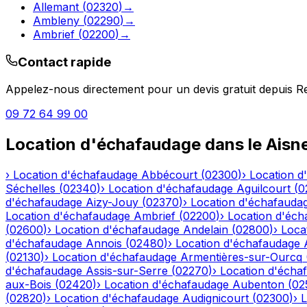
Allemant
(
02320
)
→
Ambleny
(
02290
)
→
Ambrief
(
02200
)
→
Contact rapide
Appelez-nous directement pour un devis gratuit depuis
R
09 72 64 99 00
Location d'échafaudage
dans le
Aisn
›
Location d'échafaudage
Abbécourt
(
02300
)
›
Location d
Séchelles
(
02340
)
›
Location d'échafaudage
Aguilcourt
(
0
d'échafaudage
Aizy-Jouy
(
02370
)
›
Location d'échafauda
Location d'échafaudage
Ambrief
(
02200
)
›
Location d'éch
(
02600
)
›
Location d'échafaudage
Andelain
(
02800
)
›
Loca
d'échafaudage
Annois
(
02480
)
›
Location d'échafaudage
(
02130
)
›
Location d'échafaudage
Armentières-sur-Ourcq
d'échafaudage
Assis-sur-Serre
(
02270
)
›
Location d'écha
aux-Bois
(
02420
)
›
Location d'échafaudage
Aubenton
(
02
(
02820
)
›
Location d'échafaudage
Audignicourt
(
02300
)
›
L