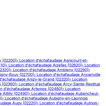
y
(
02200
)
›
Location d'échafaudage
Agnicourt-et-
110
)
›
Location d'échafaudage
Aizelles
(
02820
)
›
Location
2320
)
›
Location d'échafaudage
Ambleny
(
02290
)
›
igny-Rouy
(
02700
)
›
Location d'échafaudage
Ancienville
 d'échafaudage
Anizy-le-Grand
(
02320
)
›
Location
n
(
02360
)
›
Location d'échafaudage
Arcy-Sainte-Restitue
on d'échafaudage
Artemps
(
02480
)
›
Location
e
Attilly
(
02490
)
›
Location d'échafaudage
Aubencheul-
0
)
›
Location d'échafaudage
Aubigny-en-Laonnois
audage
Augy
(
02220
)
›
Location d'échafaudage
Aulnois-