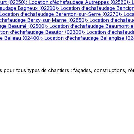
urt
(
02250
)
›
Location d'échafaudage
Autreppes
(
02580
)
›
faudage
Bagneux
(
02290
)
›
Location d'échafaudage
Bancig
Location d'échafaudage
Barenton-sur-Serre
(
02270
)
›
Loca
échafaudage
Barzy-sur-Marne
(
02850
)
›
Location d'échafau
age
Beaumé
(
02500
)
›
Location d'échafaudage
Beaumont-e
tion d'échafaudage
Beautor
(
02800
)
›
Location d'échafaud
ge
Belleau
(
02400
)
›
Location d'échafaudage
Bellenglise
(
02
 pour tous types de chantiers : façades, constructions, ré