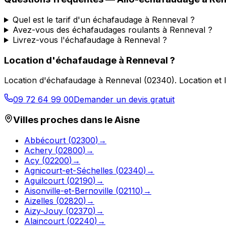
Quel est le tarif d'un échafaudage à Renneval ?
Avez-vous des échafaudages roulants à Renneval ?
Livrez-vous l'échafaudage à Renneval ?
Location d'échafaudage
à
Renneval
?
Location d'échafaudage
à
Renneval
(
02340
).
Location et 
09 72 64 99 00
Demander un devis gratuit
Villes proches dans le
Aisne
Abbécourt
(
02300
)
→
Achery
(
02800
)
→
Acy
(
02200
)
→
Agnicourt-et-Séchelles
(
02340
)
→
Aguilcourt
(
02190
)
→
Aisonville-et-Bernoville
(
02110
)
→
Aizelles
(
02820
)
→
Aizy-Jouy
(
02370
)
→
Alaincourt
(
02240
)
→