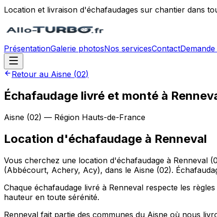
Location et livraison d'échafaudages sur chantier dans to
Présentation
Galerie photos
Nos services
Contact
Demande 
Retour au
Aisne
(
02
)
Échafaudage livré et monté à Rennev
Aisne
(
02
) — Région
Hauts-de-France
Location d'échafaudage
à
Renneval
Vous cherchez une location d'échafaudage à Renneval (02
(Abbécourt, Achery, Acy), dans le Aisne (02). Échafaudage
Chaque échafaudage livré à Renneval respecte les règles de
hauteur en toute sérénité.
Renneval fait partie des communes du Aisne où nous livro