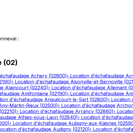
enneval
:
e
(
02
)
'échafaudage
Achery
(
02800
)
›
Location d'échafaudage
Ac
2190
)
›
Location d'échafaudage
Aisonville-et-Bernoville
(
02
ge
Alaincourt
(
02240
)
›
Location d'échafaudage
Allemant
(
0
afaudage
Amifontaine
(
02190
)
›
Location d'échafaudage
Am
tion d'échafaudage
Anguilcourt-le-Sart
(
02800
)
›
Location
Any-Martin-Rieux
(
02500
)
›
Location d'échafaudage
Archo
(
02210
)
›
Location d'échafaudage
Arrancy
(
02860
)
›
Locati
faudage
Athies-sous-Laon
(
02840
)
›
Location d'échafaudag
500
)
›
Location d'échafaudage
Aubigny-aux-Kaisnes
(
0259
ocation d'échafaudage
Audigny
(
02120
)
›
Location d'échaf