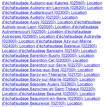
d'échafaudage
Aubigny-aux-Kaisnes
(
02590
)
›
Location
d'échafaudage
Aubigny-en-Laonnois
(
02820
)
›
Location
d'échafaudage
Audignicourt
(
02300
)
›
Location
d'échafaudage
Audigny
(
02120
)
›
Location
d'échafaudage
Augy
(
02220
)
›
Location d'échafaudage
Aulnois-sous-Laon
(
02000
)
›
Location d'échafaudage
Autremencourt
(
02250
)
›
Location d'échafaudage
Autreppes
(
02580
)
›
Location d'échafaudage
Autreville
(
02300
)
›
Location d'échafaudage
Azy-sur-Marne
(
02400
)
›
Location d'échafaudage
Bagneux
(
02290
)
›
Location d'échafaudage
Bancigny
(
02140
)
›
Location
d'échafaudage
Barenton-Bugny
(
02000
)
›
Location
d'échafaudage
Barenton-Cel
(
02000
)
›
Location
d'échafaudage
Barenton-sur-Serre
(
02270
)
›
Location
d'échafaudage
Barisis-aux-Bois
(
02700
)
›
Location
d'échafaudage
Barzy-en-Thiérache
(
02170
)
›
Location
d'échafaudage
Barzy-sur-Marne
(
02850
)
›
Location
d'échafaudage
Bassoles-Aulers
(
02380
)
›
Location
d'échafaudage
Bazoches-et-Saint-Thibaut
(
02220
)
›
Location d'échafaudage
Beaumé
(
02500
)
›
Location
d'échafaudage
Beaumont-en-Beine
(
02300
)
›
Location
d'échafaudage
Beaurevoir
(
02110
)
›
Location