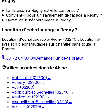
Regny
La livraison à Regny est-elle comprise ?
Convient-il pour un ravalement de façade à Regny ?
Livrez-vous l'échafaudage à Regny ?
Location d'échafaudage
à
Regny
?
Location d'échafaudage
à
Regny
(
02240
).
Location et
livraison d'échafaudages sur chantier dans toute la
France
09 72 64 99 00
Demander un devis gratuit
Villes proches dans le
Aisne
Abbécourt
(
02300
)
→
Achery
(
02800
)
→
Acy
(
02200
)
→
Agnicourt-et-Séchelles
(
02340
)
→
Aguilcourt
(
02190
)
→
Aisonville-et-Bernoville
(
02110
)
→
Aizelles
(
02820
)
→