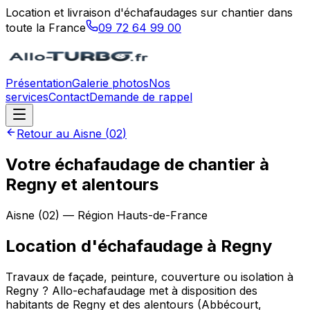
Location et livraison d'échafaudages sur chantier dans
toute la France
09 72 64 99 00
Présentation
Galerie photos
Nos
services
Contact
Demande de rappel
Retour au
Aisne
(
02
)
Votre échafaudage de chantier à
Regny et alentours
Aisne
(
02
) — Région
Hauts-de-France
Location d'échafaudage
à
Regny
Travaux de façade, peinture, couverture ou isolation à
Regny ? Allo-echafaudage met à disposition des
habitants de Regny et des alentours (Abbécourt,