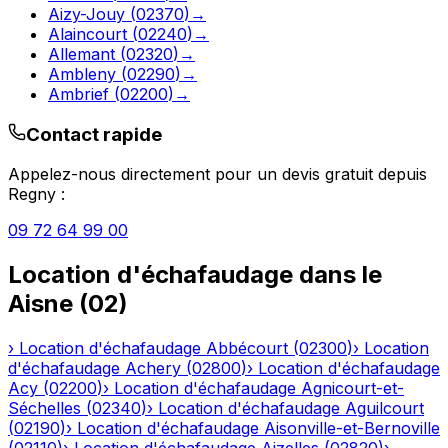
Aizy-Jouy
(
02370
)
→
Alaincourt
(
02240
)
→
Allemant
(
02320
)
→
Ambleny
(
02290
)
→
Ambrief
(
02200
)
→
Contact rapide
Appelez-nous directement pour un devis gratuit depuis
Regny
:
09 72 64 99 00
Location d'échafaudage
dans le
Aisne
(
02
)
›
Location d'échafaudage
Abbécourt
(
02300
)
›
Location
d'échafaudage
Achery
(
02800
)
›
Location d'échafaudage
Acy
(
02200
)
›
Location d'échafaudage
Agnicourt-et-
Séchelles
(
02340
)
›
Location d'échafaudage
Aguilcourt
(
02190
)
›
Location d'échafaudage
Aisonville-et-Bernoville