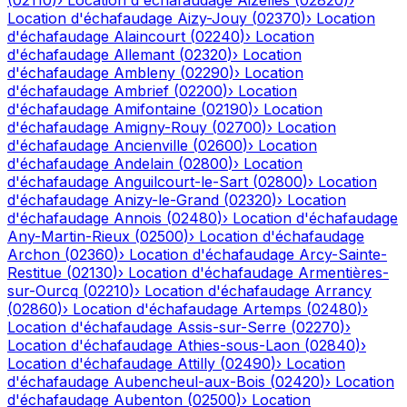
(
02110
)
›
Location d'échafaudage
Aizelles
(
02820
)
›
Location d'échafaudage
Aizy-Jouy
(
02370
)
›
Location
d'échafaudage
Alaincourt
(
02240
)
›
Location
d'échafaudage
Allemant
(
02320
)
›
Location
d'échafaudage
Ambleny
(
02290
)
›
Location
d'échafaudage
Ambrief
(
02200
)
›
Location
d'échafaudage
Amifontaine
(
02190
)
›
Location
d'échafaudage
Amigny-Rouy
(
02700
)
›
Location
d'échafaudage
Ancienville
(
02600
)
›
Location
d'échafaudage
Andelain
(
02800
)
›
Location
d'échafaudage
Anguilcourt-le-Sart
(
02800
)
›
Location
d'échafaudage
Anizy-le-Grand
(
02320
)
›
Location
d'échafaudage
Annois
(
02480
)
›
Location d'échafaudage
Any-Martin-Rieux
(
02500
)
›
Location d'échafaudage
Archon
(
02360
)
›
Location d'échafaudage
Arcy-Sainte-
Restitue
(
02130
)
›
Location d'échafaudage
Armentières-
sur-Ourcq
(
02210
)
›
Location d'échafaudage
Arrancy
(
02860
)
›
Location d'échafaudage
Artemps
(
02480
)
›
Location d'échafaudage
Assis-sur-Serre
(
02270
)
›
Location d'échafaudage
Athies-sous-Laon
(
02840
)
›
Location d'échafaudage
Attilly
(
02490
)
›
Location
d'échafaudage
Aubencheul-aux-Bois
(
02420
)
›
Location
d'échafaudage
Aubenton
(
02500
)
›
Location