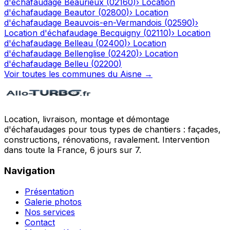
d'échafaudage
Beaurieux
(
02160
)
›
Location
d'échafaudage
Beautor
(
02800
)
›
Location
d'échafaudage
Beauvois-en-Vermandois
(
02590
)
›
Location d'échafaudage
Becquigny
(
02110
)
›
Location
d'échafaudage
Belleau
(
02400
)
›
Location
d'échafaudage
Bellenglise
(
02420
)
›
Location
d'échafaudage
Belleu
(
02200
)
Voir toutes les communes du
Aisne
→
Location, livraison, montage et démontage
d'échafaudages pour tous types de chantiers : façades,
constructions, rénovations, ravalement. Intervention
dans toute la France, 6 jours sur 7.
Navigation
Présentation
Galerie photos
Nos services
Contact