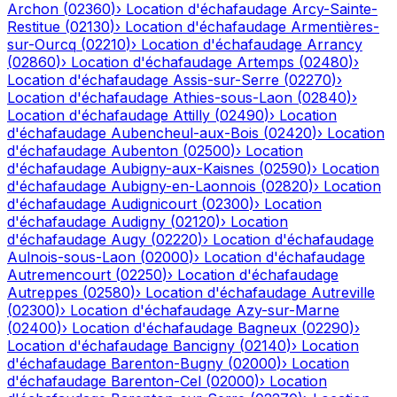
Archon
(
02360
)
›
Location d'échafaudage
Arcy-Sainte-
Restitue
(
02130
)
›
Location d'échafaudage
Armentières-
sur-Ourcq
(
02210
)
›
Location d'échafaudage
Arrancy
(
02860
)
›
Location d'échafaudage
Artemps
(
02480
)
›
Location d'échafaudage
Assis-sur-Serre
(
02270
)
›
Location d'échafaudage
Athies-sous-Laon
(
02840
)
›
Location d'échafaudage
Attilly
(
02490
)
›
Location
d'échafaudage
Aubencheul-aux-Bois
(
02420
)
›
Location
d'échafaudage
Aubenton
(
02500
)
›
Location
d'échafaudage
Aubigny-aux-Kaisnes
(
02590
)
›
Location
d'échafaudage
Aubigny-en-Laonnois
(
02820
)
›
Location
d'échafaudage
Audignicourt
(
02300
)
›
Location
d'échafaudage
Audigny
(
02120
)
›
Location
d'échafaudage
Augy
(
02220
)
›
Location d'échafaudage
Aulnois-sous-Laon
(
02000
)
›
Location d'échafaudage
Autremencourt
(
02250
)
›
Location d'échafaudage
Autreppes
(
02580
)
›
Location d'échafaudage
Autreville
(
02300
)
›
Location d'échafaudage
Azy-sur-Marne
(
02400
)
›
Location d'échafaudage
Bagneux
(
02290
)
›
Location d'échafaudage
Bancigny
(
02140
)
›
Location
d'échafaudage
Barenton-Bugny
(
02000
)
›
Location
d'échafaudage
Barenton-Cel
(
02000
)
›
Location