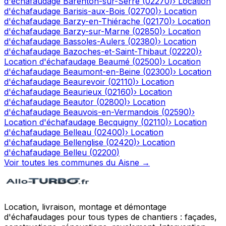
d'échafaudage
Barenton-sur-Serre
(
02270
)
›
Location
d'échafaudage
Barisis-aux-Bois
(
02700
)
›
Location
d'échafaudage
Barzy-en-Thiérache
(
02170
)
›
Location
d'échafaudage
Barzy-sur-Marne
(
02850
)
›
Location
d'échafaudage
Bassoles-Aulers
(
02380
)
›
Location
d'échafaudage
Bazoches-et-Saint-Thibaut
(
02220
)
›
Location d'échafaudage
Beaumé
(
02500
)
›
Location
d'échafaudage
Beaumont-en-Beine
(
02300
)
›
Location
d'échafaudage
Beaurevoir
(
02110
)
›
Location
d'échafaudage
Beaurieux
(
02160
)
›
Location
d'échafaudage
Beautor
(
02800
)
›
Location
d'échafaudage
Beauvois-en-Vermandois
(
02590
)
›
Location d'échafaudage
Becquigny
(
02110
)
›
Location
d'échafaudage
Belleau
(
02400
)
›
Location
d'échafaudage
Bellenglise
(
02420
)
›
Location
d'échafaudage
Belleu
(
02200
)
Voir toutes les communes du
Aisne
→
Location, livraison, montage et démontage
d'échafaudages pour tous types de chantiers : façades,