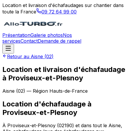
Location et livraison d'échafaudages sur chantier dans
toute la France
09 72 64 99 00
Présentation
Galerie photos
Nos
services
Contact
Demande de rappel
Retour au
Aisne
(
02
)
Location et livraison d'échafaudage
à Proviseux-et-Plesnoy
Aisne
(
02
) — Région
Hauts-de-France
Location d'échafaudage
à
Proviseux-et-Plesnoy
À Proviseux-et-Plesnoy (02190) et dans tout le Aisne,