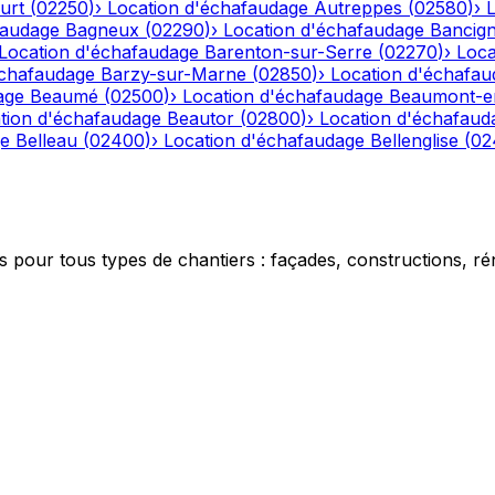
urt
(
02250
)
›
Location d'échafaudage
Autreppes
(
02580
)
›
faudage
Bagneux
(
02290
)
›
Location d'échafaudage
Bancig
Location d'échafaudage
Barenton-sur-Serre
(
02270
)
›
Loca
échafaudage
Barzy-sur-Marne
(
02850
)
›
Location d'échafau
age
Beaumé
(
02500
)
›
Location d'échafaudage
Beaumont-e
tion d'échafaudage
Beautor
(
02800
)
›
Location d'échafaud
ge
Belleau
(
02400
)
›
Location d'échafaudage
Bellenglise
(
02
 pour tous types de chantiers : façades, constructions, ré