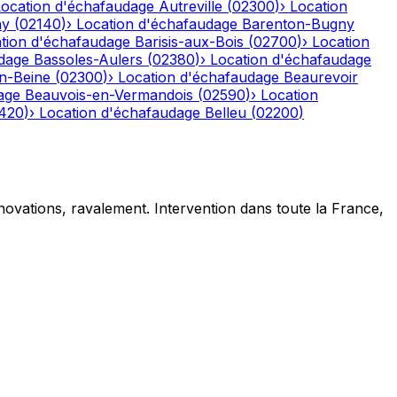
Location d'échafaudage
Autreville
(
02300
)
›
Location
ny
(
02140
)
›
Location d'échafaudage
Barenton-Bugny
tion d'échafaudage
Barisis-aux-Bois
(
02700
)
›
Location
dage
Bassoles-Aulers
(
02380
)
›
Location d'échafaudage
n-Beine
(
02300
)
›
Location d'échafaudage
Beaurevoir
age
Beauvois-en-Vermandois
(
02590
)
›
Location
420
)
›
Location d'échafaudage
Belleu
(
02200
)
novations, ravalement. Intervention dans toute la France,