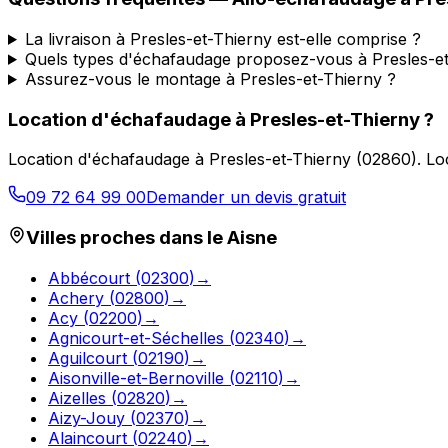
La livraison à Presles-et-Thierny est-elle comprise ?
Quels types d'échafaudage proposez-vous à Presles-et
Assurez-vous le montage à Presles-et-Thierny ?
Location d'échafaudage
à
Presles-et-Thierny
?
Location d'échafaudage
à
Presles-et-Thierny
(
02860
).
Lo
09 72 64 99 00
Demander un devis gratuit
Villes proches dans le
Aisne
Abbécourt
(
02300
)
→
Achery
(
02800
)
→
Acy
(
02200
)
→
Agnicourt-et-Séchelles
(
02340
)
→
Aguilcourt
(
02190
)
→
Aisonville-et-Bernoville
(
02110
)
→
Aizelles
(
02820
)
→
Aizy-Jouy
(
02370
)
→
Alaincourt
(
02240
)
→