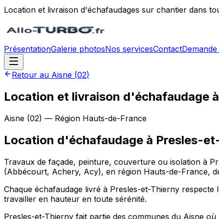
Location et livraison d'échafaudages sur chantier dans to
Présentation
Galerie photos
Nos services
Contact
Demande 
Retour au
Aisne
(
02
)
Location et livraison d'échafaudage 
Aisne
(
02
) — Région
Hauts-de-France
Location d'échafaudage
à
Presles-et
Travaux de façade, peinture, couverture ou isolation à Pr
(Abbécourt, Achery, Acy), en région Hauts-de-France, des
Chaque échafaudage livré à Presles-et-Thierny respecte les
travailler en hauteur en toute sérénité.
Presles-et-Thierny fait partie des communes du Aisne où 