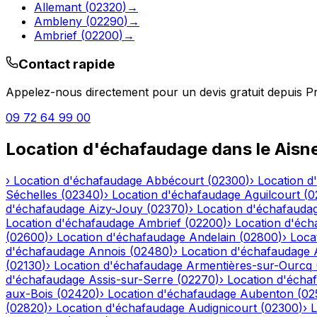
Allemant
(
02320
)
→
Ambleny
(
02290
)
→
Ambrief
(
02200
)
→
Contact rapide
Appelez-nous directement pour un devis gratuit depuis
Pr
09 72 64 99 00
Location d'échafaudage
dans le
Aisn
›
Location d'échafaudage
Abbécourt
(
02300
)
›
Location d
Séchelles
(
02340
)
›
Location d'échafaudage
Aguilcourt
(
0
d'échafaudage
Aizy-Jouy
(
02370
)
›
Location d'échafauda
Location d'échafaudage
Ambrief
(
02200
)
›
Location d'éch
(
02600
)
›
Location d'échafaudage
Andelain
(
02800
)
›
Loca
d'échafaudage
Annois
(
02480
)
›
Location d'échafaudage
(
02130
)
›
Location d'échafaudage
Armentières-sur-Ourcq
d'échafaudage
Assis-sur-Serre
(
02270
)
›
Location d'écha
aux-Bois
(
02420
)
›
Location d'échafaudage
Aubenton
(
02
(
02820
)
›
Location d'échafaudage
Audignicourt
(
02300
)
›
L