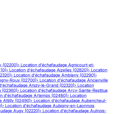
y
(
02200
)
›
Location d'échafaudage
Agnicourt-et-
110
)
›
Location d'échafaudage
Aizelles
(
02820
)
›
Location
2320
)
›
Location d'échafaudage
Ambleny
(
02290
)
›
igny-Rouy
(
02700
)
›
Location d'échafaudage
Ancienville
 d'échafaudage
Anizy-le-Grand
(
02320
)
›
Location
n
(
02360
)
›
Location d'échafaudage
Arcy-Sainte-Restitue
on d'échafaudage
Artemps
(
02480
)
›
Location
e
Attilly
(
02490
)
›
Location d'échafaudage
Aubencheul-
0
)
›
Location d'échafaudage
Aubigny-en-Laonnois
audage
Augy
(
02220
)
›
Location d'échafaudage
Aulnois-