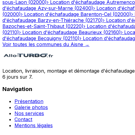
sous-Laon
(
02000
)
›
Location d'échafaudage
Autremenco
d'échafaudage
Azy-sur-Marne
(
02400
)
›
Location d'écha
(
02000
)
›
Location d'échafaudage
Barenton-Cel
(
02000
)
›
d'échafaudage
Barzy-en-Thiérache
(
02170
)
›
Location d'
Bazoches-et-Saint-Thibaut
(
02220
)
›
Location d'échafaud
(
02110
)
›
Location d'échafaudage
Beaurieux
(
02160
)
›
Loca
d'échafaudage
Becquigny
(
02110
)
›
Location d'échafauda
Voir toutes les communes du
Aisne
→
Location, livraison, montage et démontage d'échafaudages
6 jours sur 7.
Navigation
Présentation
Galerie photos
Nos services
Contact
Mentions légales