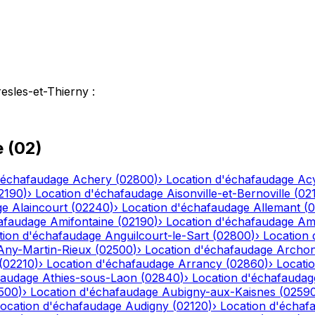
esles-et-Thierny
:
e
(
02
)
'échafaudage
Achery
(
02800
)
›
Location d'échafaudage
Ac
2190
)
›
Location d'échafaudage
Aisonville-et-Bernoville
(
02
ge
Alaincourt
(
02240
)
›
Location d'échafaudage
Allemant
(
0
afaudage
Amifontaine
(
02190
)
›
Location d'échafaudage
Am
tion d'échafaudage
Anguilcourt-le-Sart
(
02800
)
›
Location
Any-Martin-Rieux
(
02500
)
›
Location d'échafaudage
Archo
(
02210
)
›
Location d'échafaudage
Arrancy
(
02860
)
›
Locati
faudage
Athies-sous-Laon
(
02840
)
›
Location d'échafaudag
500
)
›
Location d'échafaudage
Aubigny-aux-Kaisnes
(
0259
ocation d'échafaudage
Audigny
(
02120
)
›
Location d'échaf