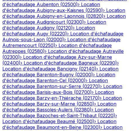
d'échafaudage
Aubenton
(
02500
)
›
Location
d'échafaudage
Aubigny-aux-Kaisnes
(
02590
)
›
Location
d'échafaudage
Aubigny-en-Laonnois
(
02820
)
›
Location
d'échafaudage
Audignicourt
(
02300
)
›
Location
d'échafaudage
Audigny
(
02120
)
›
Location
d'échafaudage
Augy
(
02220
)
›
Location d'échafaudage
Aulnois-sous-Laon
(
02000
)
›
Location d'échafaudage
Autremencourt
(
02250
)
›
Location d'échafaudage
Autreppes
(
02580
)
›
Location d'échafaudage
Autreville
(
02300
)
›
Location d'échafaudage
Azy-sur-Marne
(
02400
)
›
Location d'échafaudage
Bagneux
(
02290
)
›
Location d'échafaudage
Bancigny
(
02140
)
›
Location
d'échafaudage
Barenton-Bugny
(
02000
)
›
Location
d'échafaudage
Barenton-Cel
(
02000
)
›
Location
d'échafaudage
Barenton-sur-Serre
(
02270
)
›
Location
d'échafaudage
Barisis-aux-Bois
(
02700
)
›
Location
d'échafaudage
Barzy-en-Thiérache
(
02170
)
›
Location
d'échafaudage
Barzy-sur-Marne
(
02850
)
›
Location
d'échafaudage
Bassoles-Aulers
(
02380
)
›
Location
d'échafaudage
Bazoches-et-Saint-Thibaut
(
02220
)
›
Location d'échafaudage
Beaumé
(
02500
)
›
Location
d'échafaudage
Beaumont-en-Beine
(
02300
)
›
Location