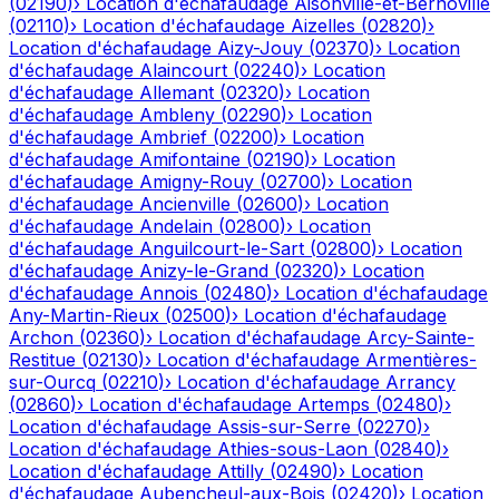
(
02190
)
›
Location d'échafaudage
Aisonville-et-Bernoville
(
02110
)
›
Location d'échafaudage
Aizelles
(
02820
)
›
Location d'échafaudage
Aizy-Jouy
(
02370
)
›
Location
d'échafaudage
Alaincourt
(
02240
)
›
Location
d'échafaudage
Allemant
(
02320
)
›
Location
d'échafaudage
Ambleny
(
02290
)
›
Location
d'échafaudage
Ambrief
(
02200
)
›
Location
d'échafaudage
Amifontaine
(
02190
)
›
Location
d'échafaudage
Amigny-Rouy
(
02700
)
›
Location
d'échafaudage
Ancienville
(
02600
)
›
Location
d'échafaudage
Andelain
(
02800
)
›
Location
d'échafaudage
Anguilcourt-le-Sart
(
02800
)
›
Location
d'échafaudage
Anizy-le-Grand
(
02320
)
›
Location
d'échafaudage
Annois
(
02480
)
›
Location d'échafaudage
Any-Martin-Rieux
(
02500
)
›
Location d'échafaudage
Archon
(
02360
)
›
Location d'échafaudage
Arcy-Sainte-
Restitue
(
02130
)
›
Location d'échafaudage
Armentières-
sur-Ourcq
(
02210
)
›
Location d'échafaudage
Arrancy
(
02860
)
›
Location d'échafaudage
Artemps
(
02480
)
›
Location d'échafaudage
Assis-sur-Serre
(
02270
)
›
Location d'échafaudage
Athies-sous-Laon
(
02840
)
›
Location d'échafaudage
Attilly
(
02490
)
›
Location
d'échafaudage
Aubencheul-aux-Bois
(
02420
)
›
Location