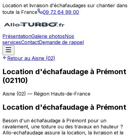
Location et livraison d'échafaudages sur chantier dans
toute la France
09 72 64 99 00
Présentation
Galerie photos
Nos
services
Contact
Demande de rappel
Retour au
Aisne
(
02
)
Location d'échafaudage à Prémont
(02110)
Aisne
(
02
) — Région
Hauts-de-France
Location d'échafaudage
à
Prémont
Besoin d'un échafaudage à Prémont pour un
ravalement, une toiture ou des travaux en hauteur ?
Allo-echafaudage assure la location, la livraison et le