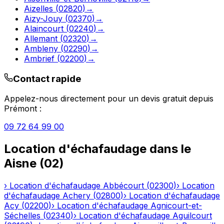
Aizelles
(
02820
)
→
Aizy-Jouy
(
02370
)
→
Alaincourt
(
02240
)
→
Allemant
(
02320
)
→
Ambleny
(
02290
)
→
Ambrief
(
02200
)
→
Contact rapide
Appelez-nous directement pour un devis gratuit depuis
Prémont
:
09 72 64 99 00
Location d'échafaudage
dans le
Aisne
(
02
)
›
Location d'échafaudage
Abbécourt
(
02300
)
›
Location
d'échafaudage
Achery
(
02800
)
›
Location d'échafaudage
Acy
(
02200
)
›
Location d'échafaudage
Agnicourt-et-
Séchelles
(
02340
)
›
Location d'échafaudage
Aguilcourt