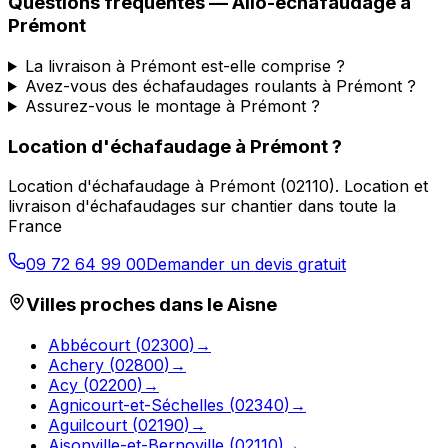
Questions fréquentes —
Allo-echafaudage
à
Prémont
La livraison à Prémont est-elle comprise ?
Avez-vous des échafaudages roulants à Prémont ?
Assurez-vous le montage à Prémont ?
Location d'échafaudage
à
Prémont
?
Location d'échafaudage
à
Prémont
(
02110
).
Location et
livraison d'échafaudages sur chantier dans toute la
France
09 72 64 99 00
Demander un devis gratuit
Villes proches dans le
Aisne
Abbécourt
(
02300
)
→
Achery
(
02800
)
→
Acy
(
02200
)
→
Agnicourt-et-Séchelles
(
02340
)
→
Aguilcourt
(
02190
)
→
Aisonville-et-Bernoville
(
02110
)
→