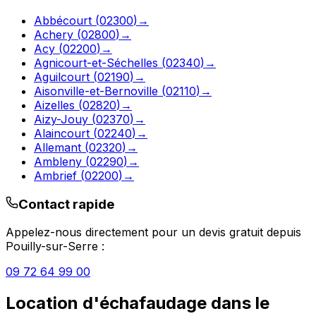
Abbécourt
(
02300
)
→
Achery
(
02800
)
→
Acy
(
02200
)
→
Agnicourt-et-Séchelles
(
02340
)
→
Aguilcourt
(
02190
)
→
Aisonville-et-Bernoville
(
02110
)
→
Aizelles
(
02820
)
→
Aizy-Jouy
(
02370
)
→
Alaincourt
(
02240
)
→
Allemant
(
02320
)
→
Ambleny
(
02290
)
→
Ambrief
(
02200
)
→
Contact rapide
Appelez-nous directement pour un devis gratuit depuis
Pouilly-sur-Serre
:
09 72 64 99 00
Location d'échafaudage
dans le