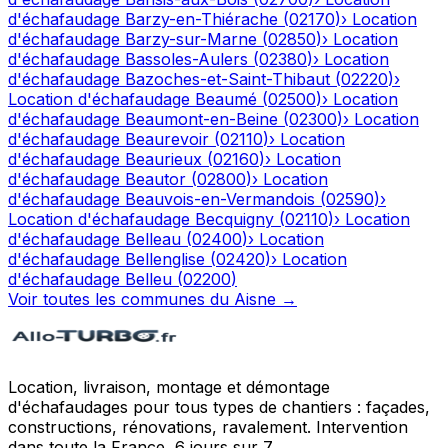
d'échafaudage
Barzy-en-Thiérache
(
02170
)
›
Location
d'échafaudage
Barzy-sur-Marne
(
02850
)
›
Location
d'échafaudage
Bassoles-Aulers
(
02380
)
›
Location
d'échafaudage
Bazoches-et-Saint-Thibaut
(
02220
)
›
Location d'échafaudage
Beaumé
(
02500
)
›
Location
d'échafaudage
Beaumont-en-Beine
(
02300
)
›
Location
d'échafaudage
Beaurevoir
(
02110
)
›
Location
d'échafaudage
Beaurieux
(
02160
)
›
Location
d'échafaudage
Beautor
(
02800
)
›
Location
d'échafaudage
Beauvois-en-Vermandois
(
02590
)
›
Location d'échafaudage
Becquigny
(
02110
)
›
Location
d'échafaudage
Belleau
(
02400
)
›
Location
d'échafaudage
Bellenglise
(
02420
)
›
Location
d'échafaudage
Belleu
(
02200
)
Voir toutes les communes du
Aisne
→
Location, livraison, montage et démontage
d'échafaudages pour tous types de chantiers : façades,
constructions, rénovations, ravalement. Intervention
dans toute la France, 6 jours sur 7.