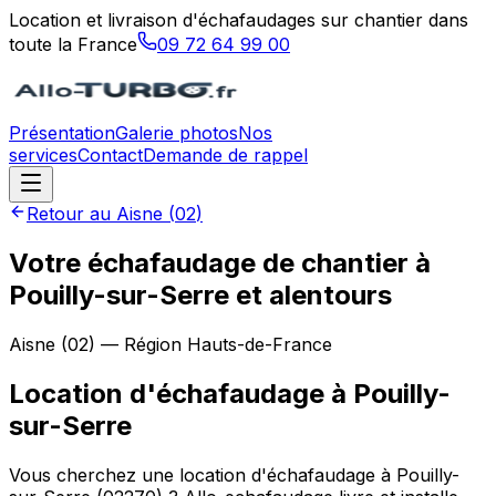
Location et livraison d'échafaudages sur chantier dans
toute la France
09 72 64 99 00
Présentation
Galerie photos
Nos
services
Contact
Demande de rappel
Retour au
Aisne
(
02
)
Votre échafaudage de chantier à
Pouilly-sur-Serre et alentours
Aisne
(
02
) — Région
Hauts-de-France
Location d'échafaudage
à
Pouilly-
sur-Serre
Vous cherchez une location d'échafaudage à Pouilly-