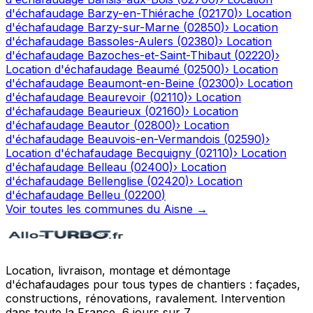
d'échafaudage
Barzy-en-Thiérache
(
02170
)
›
Location
d'échafaudage
Barzy-sur-Marne
(
02850
)
›
Location
d'échafaudage
Bassoles-Aulers
(
02380
)
›
Location
d'échafaudage
Bazoches-et-Saint-Thibaut
(
02220
)
›
Location d'échafaudage
Beaumé
(
02500
)
›
Location
d'échafaudage
Beaumont-en-Beine
(
02300
)
›
Location
d'échafaudage
Beaurevoir
(
02110
)
›
Location
d'échafaudage
Beaurieux
(
02160
)
›
Location
d'échafaudage
Beautor
(
02800
)
›
Location
d'échafaudage
Beauvois-en-Vermandois
(
02590
)
›
Location d'échafaudage
Becquigny
(
02110
)
›
Location
d'échafaudage
Belleau
(
02400
)
›
Location
d'échafaudage
Bellenglise
(
02420
)
›
Location
d'échafaudage
Belleu
(
02200
)
Voir toutes les communes du
Aisne
→
Location, livraison, montage et démontage
d'échafaudages pour tous types de chantiers : façades,
constructions, rénovations, ravalement. Intervention
dans toute la France, 6 jours sur 7.