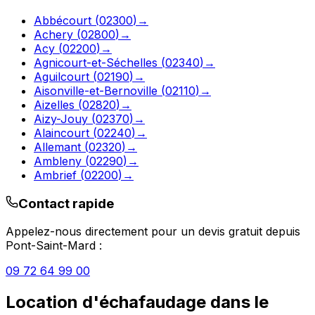
Abbécourt
(
02300
)
→
Achery
(
02800
)
→
Acy
(
02200
)
→
Agnicourt-et-Séchelles
(
02340
)
→
Aguilcourt
(
02190
)
→
Aisonville-et-Bernoville
(
02110
)
→
Aizelles
(
02820
)
→
Aizy-Jouy
(
02370
)
→
Alaincourt
(
02240
)
→
Allemant
(
02320
)
→
Ambleny
(
02290
)
→
Ambrief
(
02200
)
→
Contact rapide
Appelez-nous directement pour un devis gratuit depuis
Pont-Saint-Mard
:
09 72 64 99 00
Location d'échafaudage
dans le