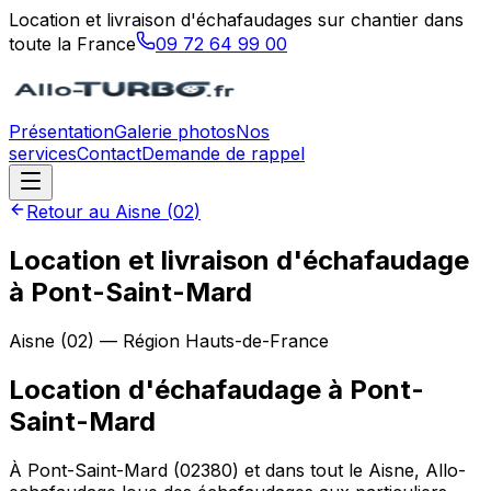
Location et livraison d'échafaudages sur chantier dans
toute la France
09 72 64 99 00
Présentation
Galerie photos
Nos
services
Contact
Demande de rappel
Retour au
Aisne
(
02
)
Location et livraison d'échafaudage
à Pont-Saint-Mard
Aisne
(
02
) — Région
Hauts-de-France
Location d'échafaudage
à
Pont-
Saint-Mard
À Pont-Saint-Mard (02380) et dans tout le Aisne, Allo-