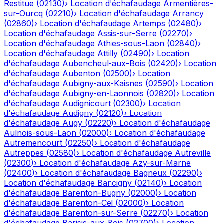
Restitue
(
02130
)
›
Location d'échafaudage
Armentières-
sur-Ourcq
(
02210
)
›
Location d'échafaudage
Arrancy
(
02860
)
›
Location d'échafaudage
Artemps
(
02480
)
›
Location d'échafaudage
Assis-sur-Serre
(
02270
)
›
Location d'échafaudage
Athies-sous-Laon
(
02840
)
›
Location d'échafaudage
Attilly
(
02490
)
›
Location
d'échafaudage
Aubencheul-aux-Bois
(
02420
)
›
Location
d'échafaudage
Aubenton
(
02500
)
›
Location
d'échafaudage
Aubigny-aux-Kaisnes
(
02590
)
›
Location
d'échafaudage
Aubigny-en-Laonnois
(
02820
)
›
Location
d'échafaudage
Audignicourt
(
02300
)
›
Location
d'échafaudage
Audigny
(
02120
)
›
Location
d'échafaudage
Augy
(
02220
)
›
Location d'échafaudage
Aulnois-sous-Laon
(
02000
)
›
Location d'échafaudage
Autremencourt
(
02250
)
›
Location d'échafaudage
Autreppes
(
02580
)
›
Location d'échafaudage
Autreville
(
02300
)
›
Location d'échafaudage
Azy-sur-Marne
(
02400
)
›
Location d'échafaudage
Bagneux
(
02290
)
›
Location d'échafaudage
Bancigny
(
02140
)
›
Location
d'échafaudage
Barenton-Bugny
(
02000
)
›
Location
d'échafaudage
Barenton-Cel
(
02000
)
›
Location
d'échafaudage
Barenton-sur-Serre
(
02270
)
›
Location
d'échafaudage
Barisis-aux-Bois
(
02700
)
›
Location