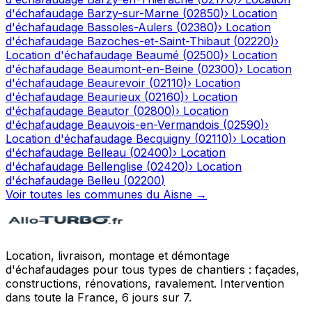
d'échafaudage
Barzy-sur-Marne
(
02850
)
›
Location
d'échafaudage
Bassoles-Aulers
(
02380
)
›
Location
d'échafaudage
Bazoches-et-Saint-Thibaut
(
02220
)
›
Location d'échafaudage
Beaumé
(
02500
)
›
Location
d'échafaudage
Beaumont-en-Beine
(
02300
)
›
Location
d'échafaudage
Beaurevoir
(
02110
)
›
Location
d'échafaudage
Beaurieux
(
02160
)
›
Location
d'échafaudage
Beautor
(
02800
)
›
Location
d'échafaudage
Beauvois-en-Vermandois
(
02590
)
›
Location d'échafaudage
Becquigny
(
02110
)
›
Location
d'échafaudage
Belleau
(
02400
)
›
Location
d'échafaudage
Bellenglise
(
02420
)
›
Location
d'échafaudage
Belleu
(
02200
)
Voir toutes les communes du
Aisne
→
Location, livraison, montage et démontage
d'échafaudages pour tous types de chantiers : façades,
constructions, rénovations, ravalement. Intervention
dans toute la France, 6 jours sur 7.