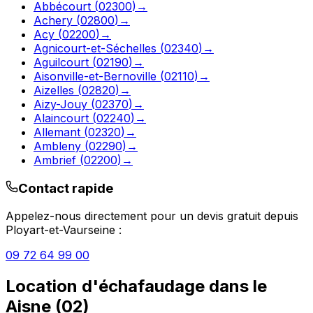
Abbécourt
(
02300
)
→
Achery
(
02800
)
→
Acy
(
02200
)
→
Agnicourt-et-Séchelles
(
02340
)
→
Aguilcourt
(
02190
)
→
Aisonville-et-Bernoville
(
02110
)
→
Aizelles
(
02820
)
→
Aizy-Jouy
(
02370
)
→
Alaincourt
(
02240
)
→
Allemant
(
02320
)
→
Ambleny
(
02290
)
→
Ambrief
(
02200
)
→
Contact rapide
Appelez-nous directement pour un devis gratuit depuis
Ployart-et-Vaurseine
:
09 72 64 99 00
Location d'échafaudage
dans le
Aisne
(
02
)