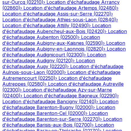
sur-Ourcq
(
02210
)
›
Location d'échafaudage
Arrancy
(
02860
)
›
Location d'échafaudage
Artemps
(
02480
)
›
Location d'échafaudage
Assis-sur-Serre
(
02270
)
›
Location d'échafaudage
Athies-sous-Laon
(
02840
)
›
Location d'échafaudage
Attilly
(
02490
)
›
Location
d'échafaudage
Aubencheul-aux-Bois
(
02420
)
›
Location
d'échafaudage
Aubenton
(
02500
)
›
Location
d'échafaudage
Aubigny-aux-Kaisnes
(
02590
)
›
Location
d'échafaudage
Aubigny-en-Laonnois
(
02820
)
›
Location
d'échafaudage
Audignicourt
(
02300
)
›
Location
d'échafaudage
Audigny
(
02120
)
›
Location
d'échafaudage
Augy
(
02220
)
›
Location d'échafaudage
Aulnois-sous-Laon
(
02000
)
›
Location d'échafaudage
Autremencourt
(
02250
)
›
Location d'échafaudage
Autreppes
(
02580
)
›
Location d'échafaudage
Autreville
(
02300
)
›
Location d'échafaudage
Azy-sur-Marne
(
02400
)
›
Location d'échafaudage
Bagneux
(
02290
)
›
Location d'échafaudage
Bancigny
(
02140
)
›
Location
d'échafaudage
Barenton-Bugny
(
02000
)
›
Location
d'échafaudage
Barenton-Cel
(
02000
)
›
Location
d'échafaudage
Barenton-sur-Serre
(
02270
)
›
Location
d'échafaudage
Barisis-aux-Bois
(
02700
)
›
Location
d'échafaudage
Barzy-en-Thiérache
(
02170
)
›
Location