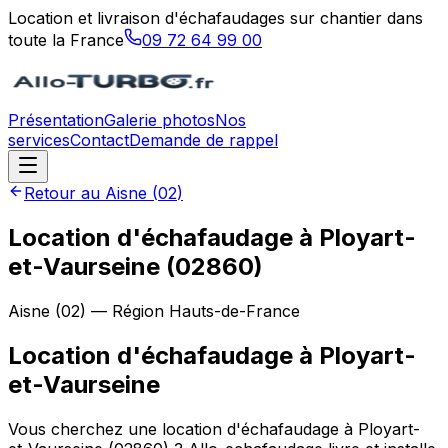
Location et livraison d'échafaudages sur chantier dans
toute la France
09 72 64 99 00
Présentation
Galerie photos
Nos
services
Contact
Demande de rappel
Retour au
Aisne
(
02
)
Location d'échafaudage à Ployart-
et-Vaurseine (02860)
Aisne
(
02
) — Région
Hauts-de-France
Location d'échafaudage
à
Ployart-
et-Vaurseine
Vous cherchez une location d'échafaudage à Ployart-