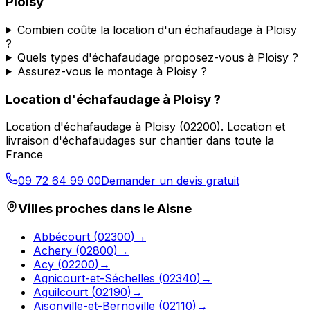
Ploisy
Combien coûte la location d'un échafaudage à Ploisy
?
Quels types d'échafaudage proposez-vous à Ploisy ?
Assurez-vous le montage à Ploisy ?
Location d'échafaudage
à
Ploisy
?
Location d'échafaudage
à
Ploisy
(
02200
).
Location et
livraison d'échafaudages sur chantier dans toute la
France
09 72 64 99 00
Demander un devis gratuit
Villes proches dans le
Aisne
Abbécourt
(
02300
)
→
Achery
(
02800
)
→
Acy
(
02200
)
→
Agnicourt-et-Séchelles
(
02340
)
→
Aguilcourt
(
02190
)
→
Aisonville-et-Bernoville
(
02110
)
→