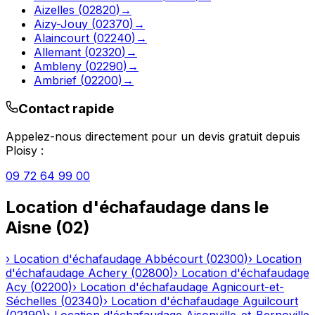
Aizelles
(
02820
)
→
Aizy-Jouy
(
02370
)
→
Alaincourt
(
02240
)
→
Allemant
(
02320
)
→
Ambleny
(
02290
)
→
Ambrief
(
02200
)
→
Contact rapide
Appelez-nous directement pour un devis gratuit depuis
Ploisy
:
09 72 64 99 00
Location d'échafaudage
dans le
Aisne
(
02
)
›
Location d'échafaudage
Abbécourt
(
02300
)
›
Location
d'échafaudage
Achery
(
02800
)
›
Location d'échafaudage
Acy
(
02200
)
›
Location d'échafaudage
Agnicourt-et-
Séchelles
(
02340
)
›
Location d'échafaudage
Aguilcourt