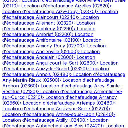
(
02190
)
›
Location d'échafaudage
Aisonville-et-Bernoville
(
02110
)
›
Location d'échafaudage
Aizelles
(
02820
)
›
Location d'échafaudage
Aizy-Jouy
(
02370
)
›
Location
d'échafaudage
Alaincourt
(
02240
)
›
Location
d'échafaudage
Allemant
(
02320
)
›
Location
d'échafaudage
Ambleny
(
02290
)
›
Location
d'échafaudage
Ambrief
(
02200
)
›
Location
d'échafaudage
Amifontaine
(
02190
)
›
Location
d'échafaudage
Amigny-Rouy
(
02700
)
›
Location
d'échafaudage
Ancienville
(
02600
)
›
Location
d'échafaudage
Andelain
(
02800
)
›
Location
d'échafaudage
Anguilcourt-le-Sart
(
02800
)
›
Location
d'échafaudage
Anizy-le-Grand
(
02320
)
›
Location
d'échafaudage
Annois
(
02480
)
›
Location d'échafaudage
Any-Martin-Rieux
(
02500
)
›
Location d'échafaudage
Archon
(
02360
)
›
Location d'échafaudage
Arcy-Sainte-
Restitue
(
02130
)
›
Location d'échafaudage
Armentières-
sur-Ourcq
(
02210
)
›
Location d'échafaudage
Arrancy
(
02860
)
›
Location d'échafaudage
Artemps
(
02480
)
›
Location d'échafaudage
Assis-sur-Serre
(
02270
)
›
Location d'échafaudage
Athies-sous-Laon
(
02840
)
›
Location d'échafaudage
Attilly
(
02490
)
›
Location
d'échafaudage
Aubencheul-aux-Bois
(
02420
)
›
Location