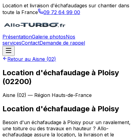
Location et livraison d'échafaudages sur chantier dans
toute la France
09 72 64 99 00
Présentation
Galerie photos
Nos
services
Contact
Demande de rappel
Retour au
Aisne
(
02
)
Location d'échafaudage à Ploisy
(02200)
Aisne
(
02
) — Région
Hauts-de-France
Location d'échafaudage
à
Ploisy
Besoin d'un échafaudage à Ploisy pour un ravalement,
une toiture ou des travaux en hauteur ? Allo-
echafaudage assure la location, la livraison et le