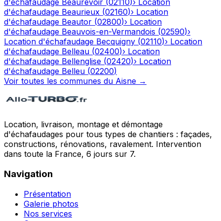
d'échafaudage
Beaurevoir
(
02110
)
›
Location
d'échafaudage
Beaurieux
(
02160
)
›
Location
d'échafaudage
Beautor
(
02800
)
›
Location
d'échafaudage
Beauvois-en-Vermandois
(
02590
)
›
Location d'échafaudage
Becquigny
(
02110
)
›
Location
d'échafaudage
Belleau
(
02400
)
›
Location
d'échafaudage
Bellenglise
(
02420
)
›
Location
d'échafaudage
Belleu
(
02200
)
Voir toutes les communes du
Aisne
→
Location, livraison, montage et démontage
d'échafaudages pour tous types de chantiers : façades,
constructions, rénovations, ravalement. Intervention
dans toute la France, 6 jours sur 7.
Navigation
Présentation
Galerie photos
Nos services