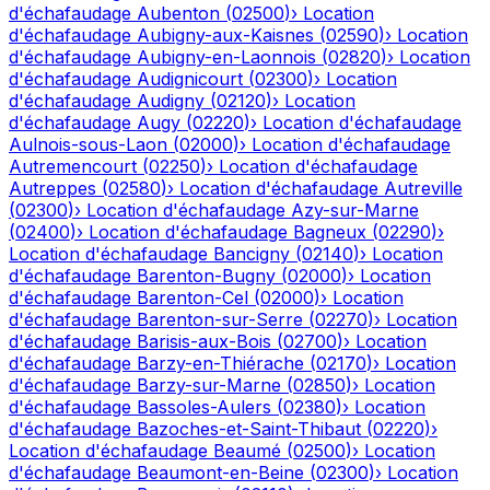
d'échafaudage
Aubenton
(
02500
)
›
Location
d'échafaudage
Aubigny-aux-Kaisnes
(
02590
)
›
Location
d'échafaudage
Aubigny-en-Laonnois
(
02820
)
›
Location
d'échafaudage
Audignicourt
(
02300
)
›
Location
d'échafaudage
Audigny
(
02120
)
›
Location
d'échafaudage
Augy
(
02220
)
›
Location d'échafaudage
Aulnois-sous-Laon
(
02000
)
›
Location d'échafaudage
Autremencourt
(
02250
)
›
Location d'échafaudage
Autreppes
(
02580
)
›
Location d'échafaudage
Autreville
(
02300
)
›
Location d'échafaudage
Azy-sur-Marne
(
02400
)
›
Location d'échafaudage
Bagneux
(
02290
)
›
Location d'échafaudage
Bancigny
(
02140
)
›
Location
d'échafaudage
Barenton-Bugny
(
02000
)
›
Location
d'échafaudage
Barenton-Cel
(
02000
)
›
Location
d'échafaudage
Barenton-sur-Serre
(
02270
)
›
Location
d'échafaudage
Barisis-aux-Bois
(
02700
)
›
Location
d'échafaudage
Barzy-en-Thiérache
(
02170
)
›
Location
d'échafaudage
Barzy-sur-Marne
(
02850
)
›
Location
d'échafaudage
Bassoles-Aulers
(
02380
)
›
Location
d'échafaudage
Bazoches-et-Saint-Thibaut
(
02220
)
›
Location d'échafaudage
Beaumé
(
02500
)
›
Location
d'échafaudage
Beaumont-en-Beine
(
02300
)
›
Location