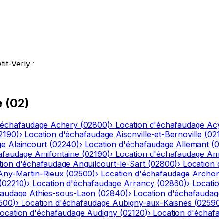
tit-Verly
:
e
(
02
)
'échafaudage
Achery
(
02800
)
›
Location d'échafaudage
Ac
2190
)
›
Location d'échafaudage
Aisonville-et-Bernoville
(
02
ge
Alaincourt
(
02240
)
›
Location d'échafaudage
Allemant
(
0
afaudage
Amifontaine
(
02190
)
›
Location d'échafaudage
Am
tion d'échafaudage
Anguilcourt-le-Sart
(
02800
)
›
Location
Any-Martin-Rieux
(
02500
)
›
Location d'échafaudage
Archo
(
02210
)
›
Location d'échafaudage
Arrancy
(
02860
)
›
Locati
faudage
Athies-sous-Laon
(
02840
)
›
Location d'échafaudag
500
)
›
Location d'échafaudage
Aubigny-aux-Kaisnes
(
0259
ocation d'échafaudage
Audigny
(
02120
)
›
Location d'échaf