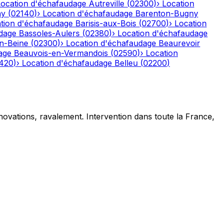
Location d'échafaudage
Autreville
(
02300
)
›
Location
ny
(
02140
)
›
Location d'échafaudage
Barenton-Bugny
tion d'échafaudage
Barisis-aux-Bois
(
02700
)
›
Location
dage
Bassoles-Aulers
(
02380
)
›
Location d'échafaudage
n-Beine
(
02300
)
›
Location d'échafaudage
Beaurevoir
age
Beauvois-en-Vermandois
(
02590
)
›
Location
420
)
›
Location d'échafaudage
Belleu
(
02200
)
novations, ravalement. Intervention dans toute la France,