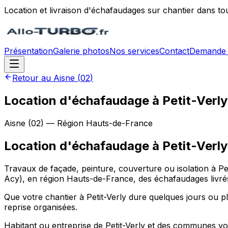
Location et livraison d'échafaudages sur chantier dans to
Présentation
Galerie photos
Nos services
Contact
Demande 
Retour au
Aisne
(
02
)
Location d'échafaudage à Petit-Verl
Aisne
(
02
) — Région
Hauts-de-France
Location d'échafaudage
à
Petit-Verly
Travaux de façade, peinture, couverture ou isolation à Pe
Acy), en région Hauts-de-France, des échafaudages livrés,
Que votre chantier à Petit-Verly dure quelques jours ou pl
reprise organisées.
Habitant ou entreprise de Petit-Verly et des communes voi