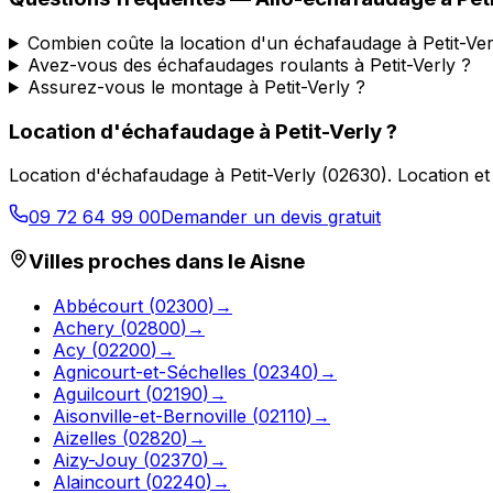
Combien coûte la location d'un échafaudage à Petit-Ver
Avez-vous des échafaudages roulants à Petit-Verly ?
Assurez-vous le montage à Petit-Verly ?
Location d'échafaudage
à
Petit-Verly
?
Location d'échafaudage
à
Petit-Verly
(
02630
).
Location et
09 72 64 99 00
Demander un devis gratuit
Villes proches dans le
Aisne
Abbécourt
(
02300
)
→
Achery
(
02800
)
→
Acy
(
02200
)
→
Agnicourt-et-Séchelles
(
02340
)
→
Aguilcourt
(
02190
)
→
Aisonville-et-Bernoville
(
02110
)
→
Aizelles
(
02820
)
→
Aizy-Jouy
(
02370
)
→
Alaincourt
(
02240
)
→