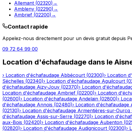
Allemant
(
02320
)
→
Ambleny
(
02290
)
→
Ambrief
(
02200
)
→
Contact rapide
Appelez-nous directement pour un devis gratuit depuis
Pe
09 72 64 99 00
Location d'échafaudage
dans le
Aisn
›
Location d'échafaudage
Abbécourt
(
02300
)
›
Location d
Séchelles
(
02340
)
›
Location d'échafaudage
Aguilcourt
(
0
d'échafaudage
Aizy-Jouy
(
02370
)
›
Location d'échafauda
Location d'échafaudage
Ambrief
(
02200
)
›
Location d'éch
(
02600
)
›
Location d'échafaudage
Andelain
(
02800
)
›
Loca
d'échafaudage
Annois
(
02480
)
›
Location d'échafaudage
(
02130
)
›
Location d'échafaudage
Armentières-sur-Ourcq
d'échafaudage
Assis-sur-Serre
(
02270
)
›
Location d'écha
aux-Bois
(
02420
)
›
Location d'échafaudage
Aubenton
(
02
(
02820
)
›
Location d'échafaudage
Audignicourt
(
02300
)
›
L