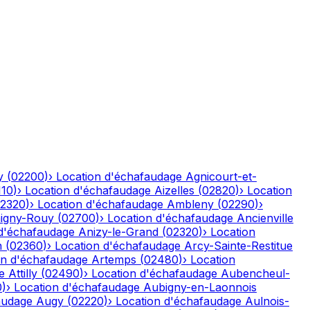
y
(
02200
)
›
Location d'échafaudage
Agnicourt-et-
110
)
›
Location d'échafaudage
Aizelles
(
02820
)
›
Location
2320
)
›
Location d'échafaudage
Ambleny
(
02290
)
›
igny-Rouy
(
02700
)
›
Location d'échafaudage
Ancienville
 d'échafaudage
Anizy-le-Grand
(
02320
)
›
Location
n
(
02360
)
›
Location d'échafaudage
Arcy-Sainte-Restitue
on d'échafaudage
Artemps
(
02480
)
›
Location
e
Attilly
(
02490
)
›
Location d'échafaudage
Aubencheul-
0
)
›
Location d'échafaudage
Aubigny-en-Laonnois
audage
Augy
(
02220
)
›
Location d'échafaudage
Aulnois-