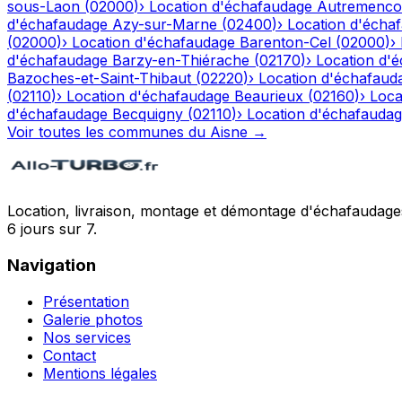
sous-Laon
(
02000
)
›
Location d'échafaudage
Autremenco
d'échafaudage
Azy-sur-Marne
(
02400
)
›
Location d'écha
(
02000
)
›
Location d'échafaudage
Barenton-Cel
(
02000
)
›
d'échafaudage
Barzy-en-Thiérache
(
02170
)
›
Location d'
Bazoches-et-Saint-Thibaut
(
02220
)
›
Location d'échafaud
(
02110
)
›
Location d'échafaudage
Beaurieux
(
02160
)
›
Loca
d'échafaudage
Becquigny
(
02110
)
›
Location d'échafauda
Voir toutes les communes du
Aisne
→
Location, livraison, montage et démontage d'échafaudages
6 jours sur 7.
Navigation
Présentation
Galerie photos
Nos services
Contact
Mentions légales