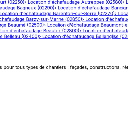
urt
(
02250
)
›
Location d'échafaudage
Autreppes
(
02580
)
›
faudage
Bagneux
(
02290
)
›
Location d'échafaudage
Bancig
Location d'échafaudage
Barenton-sur-Serre
(
02270
)
›
Loca
échafaudage
Barzy-sur-Marne
(
02850
)
›
Location d'échafau
age
Beaumé
(
02500
)
›
Location d'échafaudage
Beaumont-e
tion d'échafaudage
Beautor
(
02800
)
›
Location d'échafaud
ge
Belleau
(
02400
)
›
Location d'échafaudage
Bellenglise
(
02
 pour tous types de chantiers : façades, constructions, ré