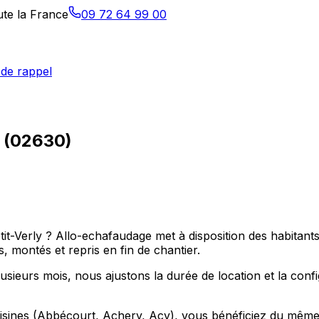
ute la France
09 72 64 99 00
de rappel
y (02630)
tit-Verly ? Allo-echafaudage met à disposition des habitant
 montés et repris en fin de chantier.
usieurs mois, nous ajustons la durée de location et la conf
sines (Abbécourt, Achery, Acy), vous bénéficiez du même se