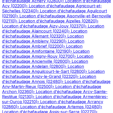
d'échafaudage
Achery
(
02800
)
›
Location d'échafaudage
Acy
(
02200
)
›
Location d'échafaudage
Agnicourt-et-
Séchelles
(
02340
)
›
Location d'échafaudage
Aguilcourt
(
02190
)
›
Location d'échafaudage
Aisonville-et-Bernoville
(
02110
)
›
Location d'échafaudage
Aizelles
(
02820
)
›
Location d'échafaudage
Aizy-Jouy
(
02370
)
›
Location
d'échafaudage
Alaincourt
(
02240
)
›
Location
d'échafaudage
Allemant
(
02320
)
›
Location
d'échafaudage
Ambleny
(
02290
)
›
Location
d'échafaudage
Ambrief
(
02200
)
›
Location
d'échafaudage
Amifontaine
(
02190
)
›
Location
d'échafaudage
Amigny-Rouy
(
02700
)
›
Location
d'échafaudage
Ancienville
(
02600
)
›
Location
d'échafaudage
Andelain
(
02800
)
›
Location
d'échafaudage
Anguilcourt-le-Sart
(
02800
)
›
Location
d'échafaudage
Anizy-le-Grand
(
02320
)
›
Location
d'échafaudage
Annois
(
02480
)
›
Location d'échafaudage
Any-Martin-Rieux
(
02500
)
›
Location d'échafaudage
Archon
(
02360
)
›
Location d'échafaudage
Arcy-Sainte-
Restitue
(
02130
)
›
Location d'échafaudage
Armentières-
sur-Ourcq
(
02210
)
›
Location d'échafaudage
Arrancy
(
02860
)
›
Location d'échafaudage
Artemps
(
02480
)
›
Location d'échafaudage
Assis-sur-Serre
(
02270
)
›