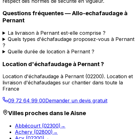
respect des normes de sécurité en vigueur.
Questions fréquentes —
Allo-echafaudage
à
Pernant
La livraison à Pernant est-elle comprise ?
Quels types d'échafaudage proposez-vous à Pernant
?
Quelle durée de location à Pernant ?
Location d'échafaudage
à
Pernant
?
Location d'échafaudage
à
Pernant
(
02200
).
Location et
livraison d'échafaudages sur chantier dans toute la
France
09 72 64 99 00
Demander un devis gratuit
Villes proches dans le
Aisne
Abbécourt
(
02300
)
→
Achery
(
02800
)
→
Acy
(
02200
)
→