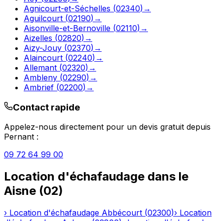
Agnicourt-et-Séchelles
(
02340
)
→
Aguilcourt
(
02190
)
→
Aisonville-et-Bernoville
(
02110
)
→
Aizelles
(
02820
)
→
Aizy-Jouy
(
02370
)
→
Alaincourt
(
02240
)
→
Allemant
(
02320
)
→
Ambleny
(
02290
)
→
Ambrief
(
02200
)
→
Contact rapide
Appelez-nous directement pour un devis gratuit depuis
Pernant
:
09 72 64 99 00
Location d'échafaudage
dans le
Aisne
(
02
)
›
Location d'échafaudage
Abbécourt
(
02300
)
›
Location