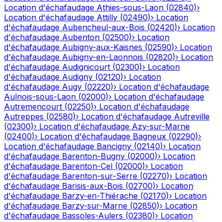
Location d'échafaudage
Athies-sous-Laon
(
02840
)
›
Location d'échafaudage
Attilly
(
02490
)
›
Location
d'échafaudage
Aubencheul-aux-Bois
(
02420
)
›
Location
d'échafaudage
Aubenton
(
02500
)
›
Location
d'échafaudage
Aubigny-aux-Kaisnes
(
02590
)
›
Location
d'échafaudage
Aubigny-en-Laonnois
(
02820
)
›
Location
d'échafaudage
Audignicourt
(
02300
)
›
Location
d'échafaudage
Audigny
(
02120
)
›
Location
d'échafaudage
Augy
(
02220
)
›
Location d'échafaudage
Aulnois-sous-Laon
(
02000
)
›
Location d'échafaudage
Autremencourt
(
02250
)
›
Location d'échafaudage
Autreppes
(
02580
)
›
Location d'échafaudage
Autreville
(
02300
)
›
Location d'échafaudage
Azy-sur-Marne
(
02400
)
›
Location d'échafaudage
Bagneux
(
02290
)
›
Location d'échafaudage
Bancigny
(
02140
)
›
Location
d'échafaudage
Barenton-Bugny
(
02000
)
›
Location
d'échafaudage
Barenton-Cel
(
02000
)
›
Location
d'échafaudage
Barenton-sur-Serre
(
02270
)
›
Location
d'échafaudage
Barisis-aux-Bois
(
02700
)
›
Location
d'échafaudage
Barzy-en-Thiérache
(
02170
)
›
Location
d'échafaudage
Barzy-sur-Marne
(
02850
)
›
Location
d'échafaudage
Bassoles-Aulers
(
02380
)
›
Location