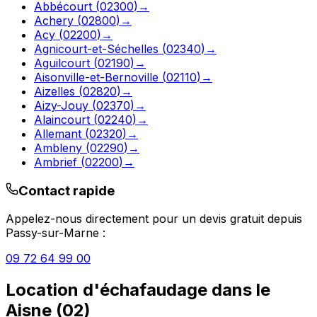
Abbécourt
(
02300
)
→
Achery
(
02800
)
→
Acy
(
02200
)
→
Agnicourt-et-Séchelles
(
02340
)
→
Aguilcourt
(
02190
)
→
Aisonville-et-Bernoville
(
02110
)
→
Aizelles
(
02820
)
→
Aizy-Jouy
(
02370
)
→
Alaincourt
(
02240
)
→
Allemant
(
02320
)
→
Ambleny
(
02290
)
→
Ambrief
(
02200
)
→
Contact rapide
Appelez-nous directement pour un devis gratuit depuis
Passy-sur-Marne
:
09 72 64 99 00
Location d'échafaudage
dans le
Aisne
(
02
)