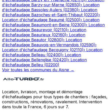
d'échafaudage
Barzy-sur-Marne
(
02850
)
›
Location
d'échafaudage
Bassoles-Aulers
(
02380
)
›
Location
d'échafaudage
Bazoches-et-Saint-Thibaut
(
02220
)
›
Location d'échafaudage
Beaumé
(
02500
)
›
Location
d'échafaudage
Beaumont-en-Beine
(
02300
)
›
Location
d'échafaudage
Beaurevoir
(
02110
)
›
Location
d'échafaudage
Beaurieux
(
02160
)
›
Location
d'échafaudage
Beautor
(
02800
)
›
Location
d'échafaudage
Beauvois-en-Vermandois
(
02590
)
›
Location d'échafaudage
Becquigny
(
02110
)
›
Location
d'échafaudage
Belleau
(
02400
)
›
Location
d'échafaudage
Bellenglise
(
02420
)
›
Location
d'échafaudage
Belleu
(
02200
)
Voir toutes les communes du
Aisne
→
Location, livraison, montage et démontage
d'échafaudages pour tous types de chantiers : façades,
constructions, rénovations, ravalement. Intervention
dans toute la France, 6 jours sur 7.