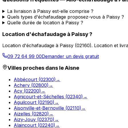
La livraison à Paissy est-elle comprise ?
Quels types d'échafaudage proposez-vous à Paissy ?
Quelle durée de location à Paissy ?
Location d'échafaudage
à
Paissy
?
Location d'échafaudage
à
Paissy
(
02160
).
Location et liv
09 72 64 99 00
Demander un devis gratuit
Villes proches dans le
Aisne
Abbécourt
(
02300
)
→
Achery
(
02800
)
→
Acy
(
02200
)
→
Agnicourt-et-Séchelles
(
02340
)
→
Aguilcourt
(
02190
)
→
Aisonville-et-Bernoville
(
02110
)
→
Aizelles
(
02820
)
→
Aizy-Jouy
(
02370
)
→
Alaincourt
(
02240
)
→