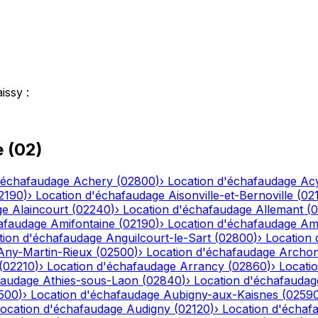
issy
:
e
(
02
)
'échafaudage
Achery
(
02800
)
›
Location d'échafaudage
Ac
2190
)
›
Location d'échafaudage
Aisonville-et-Bernoville
(
02
ge
Alaincourt
(
02240
)
›
Location d'échafaudage
Allemant
(
0
afaudage
Amifontaine
(
02190
)
›
Location d'échafaudage
Am
tion d'échafaudage
Anguilcourt-le-Sart
(
02800
)
›
Location
Any-Martin-Rieux
(
02500
)
›
Location d'échafaudage
Archo
(
02210
)
›
Location d'échafaudage
Arrancy
(
02860
)
›
Locati
faudage
Athies-sous-Laon
(
02840
)
›
Location d'échafaudag
500
)
›
Location d'échafaudage
Aubigny-aux-Kaisnes
(
0259
ocation d'échafaudage
Audigny
(
02120
)
›
Location d'échaf