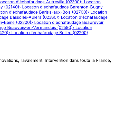
Location d'échafaudage
Autreville
(
02300
)
›
Location
ny
(
02140
)
›
Location d'échafaudage
Barenton-Bugny
tion d'échafaudage
Barisis-aux-Bois
(
02700
)
›
Location
dage
Bassoles-Aulers
(
02380
)
›
Location d'échafaudage
n-Beine
(
02300
)
›
Location d'échafaudage
Beaurevoir
age
Beauvois-en-Vermandois
(
02590
)
›
Location
420
)
›
Location d'échafaudage
Belleu
(
02200
)
novations, ravalement. Intervention dans toute la France,