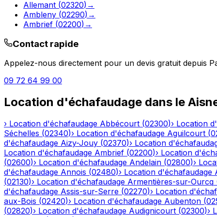
Allemant
(
02320
)
→
Ambleny
(
02290
)
→
Ambrief
(
02200
)
→
Contact rapide
Appelez-nous directement pour un devis gratuit depuis
Pa
09 72 64 99 00
Location d'échafaudage
dans le
Aisn
›
Location d'échafaudage
Abbécourt
(
02300
)
›
Location d
Séchelles
(
02340
)
›
Location d'échafaudage
Aguilcourt
(
0
d'échafaudage
Aizy-Jouy
(
02370
)
›
Location d'échafauda
Location d'échafaudage
Ambrief
(
02200
)
›
Location d'éch
(
02600
)
›
Location d'échafaudage
Andelain
(
02800
)
›
Loca
d'échafaudage
Annois
(
02480
)
›
Location d'échafaudage
(
02130
)
›
Location d'échafaudage
Armentières-sur-Ourcq
d'échafaudage
Assis-sur-Serre
(
02270
)
›
Location d'écha
aux-Bois
(
02420
)
›
Location d'échafaudage
Aubenton
(
02
(
02820
)
›
Location d'échafaudage
Audignicourt
(
02300
)
›
L