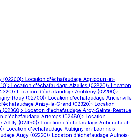
y
(
02200
)
›
Location d'échafaudage
Agnicourt-et-
110
)
›
Location d'échafaudage
Aizelles
(
02820
)
›
Location
2320
)
›
Location d'échafaudage
Ambleny
(
02290
)
›
igny-Rouy
(
02700
)
›
Location d'échafaudage
Ancienville
 d'échafaudage
Anizy-le-Grand
(
02320
)
›
Location
n
(
02360
)
›
Location d'échafaudage
Arcy-Sainte-Restitue
on d'échafaudage
Artemps
(
02480
)
›
Location
e
Attilly
(
02490
)
›
Location d'échafaudage
Aubencheul-
0
)
›
Location d'échafaudage
Aubigny-en-Laonnois
audage
Augy
(
02220
)
›
Location d'échafaudage
Aulnois-