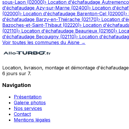
sous-Laon
(
02000
)
›
Location d'échafaudage
Autremenco
d'échafaudage
Azy-sur-Marne
(
02400
)
›
Location d'écha
(
02000
)
›
Location d'échafaudage
Barenton-Cel
(
02000
)
›
d'échafaudage
Barzy-en-Thiérache
(
02170
)
›
Location d'
Bazoches-et-Saint-Thibaut
(
02220
)
›
Location d'échafaud
(
02110
)
›
Location d'échafaudage
Beaurieux
(
02160
)
›
Loca
d'échafaudage
Becquigny
(
02110
)
›
Location d'échafauda
Voir toutes les communes du
Aisne
→
Location, livraison, montage et démontage d'échafaudages
6 jours sur 7.
Navigation
Présentation
Galerie photos
Nos services
Contact
Mentions légales