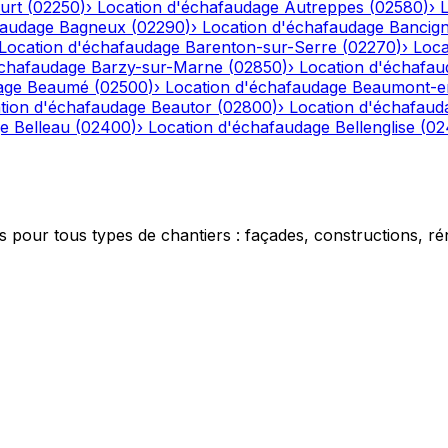
urt
(
02250
)
›
Location d'échafaudage
Autreppes
(
02580
)
›
faudage
Bagneux
(
02290
)
›
Location d'échafaudage
Bancig
Location d'échafaudage
Barenton-sur-Serre
(
02270
)
›
Loca
échafaudage
Barzy-sur-Marne
(
02850
)
›
Location d'échafau
age
Beaumé
(
02500
)
›
Location d'échafaudage
Beaumont-e
tion d'échafaudage
Beautor
(
02800
)
›
Location d'échafaud
ge
Belleau
(
02400
)
›
Location d'échafaudage
Bellenglise
(
02
 pour tous types de chantiers : façades, constructions, ré