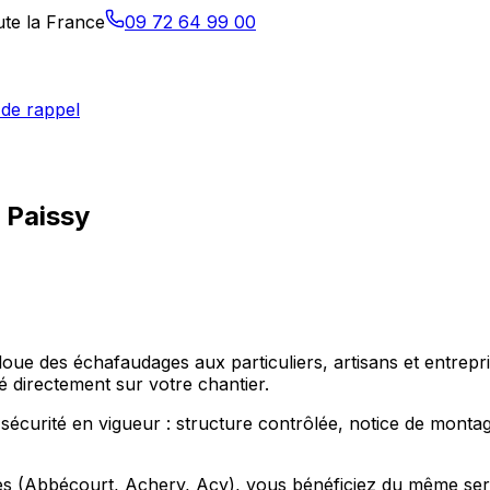
ute la France
09 72 64 99 00
de rappel
 Paissy
loue des échafaudages aux particuliers, artisans et entrep
 directement sur votre chantier.
écurité en vigueur : structure contrôlée, notice de montage 
 (Abbécourt, Achery, Acy), vous bénéficiez du même service