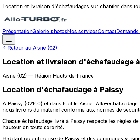
Location et livraison d'échafaudages sur chantier dans to
Présentation
Galerie photos
Nos services
Contact
Demande 
Retour au
Aisne
(
02
)
Location et livraison d'échafaudage à
Aisne
(
02
) — Région
Hauts-de-France
Location d'échafaudage
à
Paissy
À Paissy (02160) et dans tout le Aisne, Allo-echafaudage 
nous livrons du matériel conforme aux normes de sécurité
Chaque échafaudage livré à Paissy respecte les règles de s
hauteur en toute sérénité.
Habitant ou entreprise de Paissy et des communes voisines