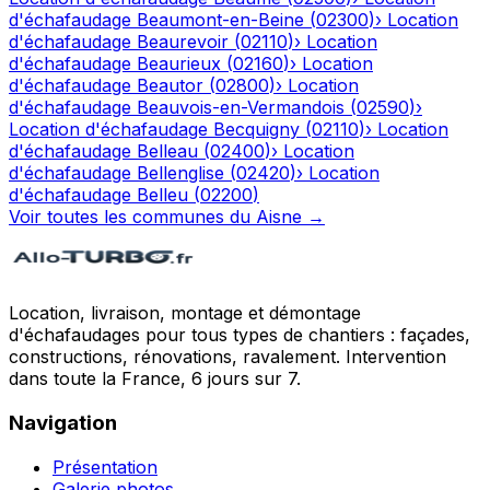
d'échafaudage
Beaumont-en-Beine
(
02300
)
›
Location
d'échafaudage
Beaurevoir
(
02110
)
›
Location
d'échafaudage
Beaurieux
(
02160
)
›
Location
d'échafaudage
Beautor
(
02800
)
›
Location
d'échafaudage
Beauvois-en-Vermandois
(
02590
)
›
Location d'échafaudage
Becquigny
(
02110
)
›
Location
d'échafaudage
Belleau
(
02400
)
›
Location
d'échafaudage
Bellenglise
(
02420
)
›
Location
d'échafaudage
Belleu
(
02200
)
Voir toutes les communes du
Aisne
→
Location, livraison, montage et démontage
d'échafaudages pour tous types de chantiers : façades,
constructions, rénovations, ravalement. Intervention
dans toute la France, 6 jours sur 7.
Navigation
Présentation
Galerie photos