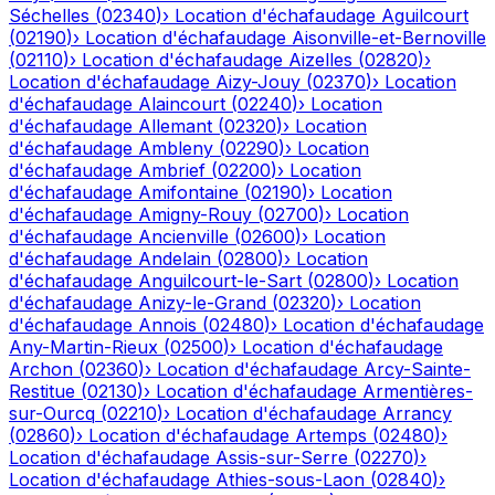
Séchelles
(
02340
)
›
Location d'échafaudage
Aguilcourt
(
02190
)
›
Location d'échafaudage
Aisonville-et-Bernoville
(
02110
)
›
Location d'échafaudage
Aizelles
(
02820
)
›
Location d'échafaudage
Aizy-Jouy
(
02370
)
›
Location
d'échafaudage
Alaincourt
(
02240
)
›
Location
d'échafaudage
Allemant
(
02320
)
›
Location
d'échafaudage
Ambleny
(
02290
)
›
Location
d'échafaudage
Ambrief
(
02200
)
›
Location
d'échafaudage
Amifontaine
(
02190
)
›
Location
d'échafaudage
Amigny-Rouy
(
02700
)
›
Location
d'échafaudage
Ancienville
(
02600
)
›
Location
d'échafaudage
Andelain
(
02800
)
›
Location
d'échafaudage
Anguilcourt-le-Sart
(
02800
)
›
Location
d'échafaudage
Anizy-le-Grand
(
02320
)
›
Location
d'échafaudage
Annois
(
02480
)
›
Location d'échafaudage
Any-Martin-Rieux
(
02500
)
›
Location d'échafaudage
Archon
(
02360
)
›
Location d'échafaudage
Arcy-Sainte-
Restitue
(
02130
)
›
Location d'échafaudage
Armentières-
sur-Ourcq
(
02210
)
›
Location d'échafaudage
Arrancy
(
02860
)
›
Location d'échafaudage
Artemps
(
02480
)
›
Location d'échafaudage
Assis-sur-Serre
(
02270
)
›
Location d'échafaudage
Athies-sous-Laon
(
02840
)
›