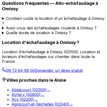
Questions fréquentes —
Allo-echafaudage
à
Omissy
Combien coûte la location d'un échafaudage à Omissy
?
Avez-vous des échafaudages roulants à Omissy ?
Quelle durée de location à Omissy ?
Location d'échafaudage
à
Omissy
?
Location d'échafaudage
à
Omissy
(
02100
).
Location et
livraison d'échafaudages sur chantier dans toute la
France
09 72 64 99 00
Demander un devis gratuit
Villes proches dans le
Aisne
Abbécourt
(
02300
)
→
Achery
(
02800
)
→
Acy
(
02200
)
→
Agnicourt-et-Séchelles
(
02340
)
→