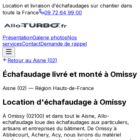
Location et livraison d'échafaudages sur chantier dans
toute la France
09 72 64 99 00
Présentation
Galerie photos
Nos
services
Contact
Demande de rappel
Retour au
Aisne
(
02
)
Échafaudage livré et monté à Omissy
Aisne
(
02
) — Région
Hauts-de-France
Location d'échafaudage
à
Omissy
À Omissy (02100) et dans tout le Aisne, Allo-
echafaudage loue des échafaudages aux particuliers,
artisans et entreprises du bâtiment. De Omissy à
Abbécourt, Achery, Acy, nous livrons du matériel