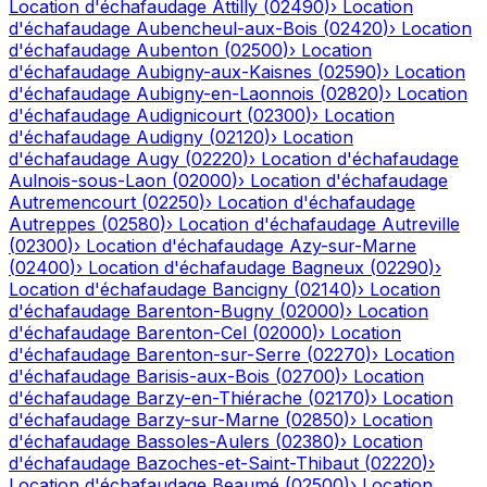
Location d'échafaudage
Attilly
(
02490
)
›
Location
d'échafaudage
Aubencheul-aux-Bois
(
02420
)
›
Location
d'échafaudage
Aubenton
(
02500
)
›
Location
d'échafaudage
Aubigny-aux-Kaisnes
(
02590
)
›
Location
d'échafaudage
Aubigny-en-Laonnois
(
02820
)
›
Location
d'échafaudage
Audignicourt
(
02300
)
›
Location
d'échafaudage
Audigny
(
02120
)
›
Location
d'échafaudage
Augy
(
02220
)
›
Location d'échafaudage
Aulnois-sous-Laon
(
02000
)
›
Location d'échafaudage
Autremencourt
(
02250
)
›
Location d'échafaudage
Autreppes
(
02580
)
›
Location d'échafaudage
Autreville
(
02300
)
›
Location d'échafaudage
Azy-sur-Marne
(
02400
)
›
Location d'échafaudage
Bagneux
(
02290
)
›
Location d'échafaudage
Bancigny
(
02140
)
›
Location
d'échafaudage
Barenton-Bugny
(
02000
)
›
Location
d'échafaudage
Barenton-Cel
(
02000
)
›
Location
d'échafaudage
Barenton-sur-Serre
(
02270
)
›
Location
d'échafaudage
Barisis-aux-Bois
(
02700
)
›
Location
d'échafaudage
Barzy-en-Thiérache
(
02170
)
›
Location
d'échafaudage
Barzy-sur-Marne
(
02850
)
›
Location
d'échafaudage
Bassoles-Aulers
(
02380
)
›
Location
d'échafaudage
Bazoches-et-Saint-Thibaut
(
02220
)
›
Location d'échafaudage
Beaumé
(
02500
)
›
Location