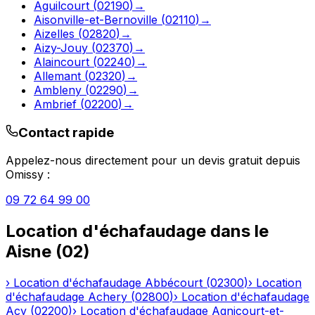
Aguilcourt
(
02190
)
→
Aisonville-et-Bernoville
(
02110
)
→
Aizelles
(
02820
)
→
Aizy-Jouy
(
02370
)
→
Alaincourt
(
02240
)
→
Allemant
(
02320
)
→
Ambleny
(
02290
)
→
Ambrief
(
02200
)
→
Contact rapide
Appelez-nous directement pour un devis gratuit depuis
Omissy
:
09 72 64 99 00
Location d'échafaudage
dans le
Aisne
(
02
)
›
Location d'échafaudage
Abbécourt
(
02300
)
›
Location
d'échafaudage
Achery
(
02800
)
›
Location d'échafaudage
Acy
(
02200
)
›
Location d'échafaudage
Agnicourt-et-