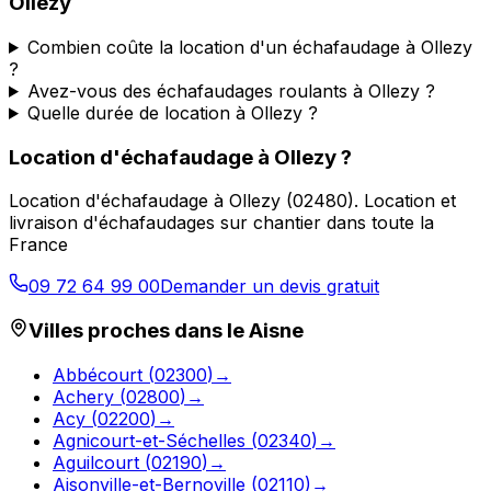
Ollezy
Combien coûte la location d'un échafaudage à Ollezy
?
Avez-vous des échafaudages roulants à Ollezy ?
Quelle durée de location à Ollezy ?
Location d'échafaudage
à
Ollezy
?
Location d'échafaudage
à
Ollezy
(
02480
).
Location et
livraison d'échafaudages sur chantier dans toute la
France
09 72 64 99 00
Demander un devis gratuit
Villes proches dans le
Aisne
Abbécourt
(
02300
)
→
Achery
(
02800
)
→
Acy
(
02200
)
→
Agnicourt-et-Séchelles
(
02340
)
→
Aguilcourt
(
02190
)
→
Aisonville-et-Bernoville
(
02110
)
→