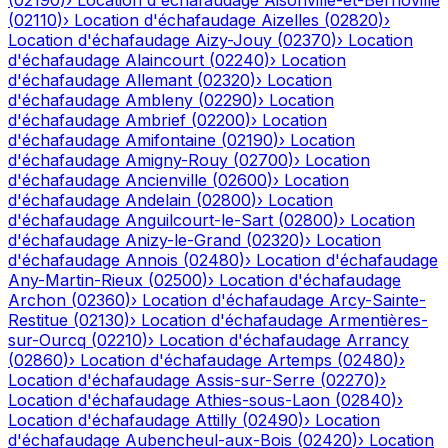
(
02190
)
›
Location d'échafaudage
Aisonville-et-Bernoville
(
02110
)
›
Location d'échafaudage
Aizelles
(
02820
)
›
Location d'échafaudage
Aizy-Jouy
(
02370
)
›
Location
d'échafaudage
Alaincourt
(
02240
)
›
Location
d'échafaudage
Allemant
(
02320
)
›
Location
d'échafaudage
Ambleny
(
02290
)
›
Location
d'échafaudage
Ambrief
(
02200
)
›
Location
d'échafaudage
Amifontaine
(
02190
)
›
Location
d'échafaudage
Amigny-Rouy
(
02700
)
›
Location
d'échafaudage
Ancienville
(
02600
)
›
Location
d'échafaudage
Andelain
(
02800
)
›
Location
d'échafaudage
Anguilcourt-le-Sart
(
02800
)
›
Location
d'échafaudage
Anizy-le-Grand
(
02320
)
›
Location
d'échafaudage
Annois
(
02480
)
›
Location d'échafaudage
Any-Martin-Rieux
(
02500
)
›
Location d'échafaudage
Archon
(
02360
)
›
Location d'échafaudage
Arcy-Sainte-
Restitue
(
02130
)
›
Location d'échafaudage
Armentières-
sur-Ourcq
(
02210
)
›
Location d'échafaudage
Arrancy
(
02860
)
›
Location d'échafaudage
Artemps
(
02480
)
›
Location d'échafaudage
Assis-sur-Serre
(
02270
)
›
Location d'échafaudage
Athies-sous-Laon
(
02840
)
›
Location d'échafaudage
Attilly
(
02490
)
›
Location
d'échafaudage
Aubencheul-aux-Bois
(
02420
)
›
Location