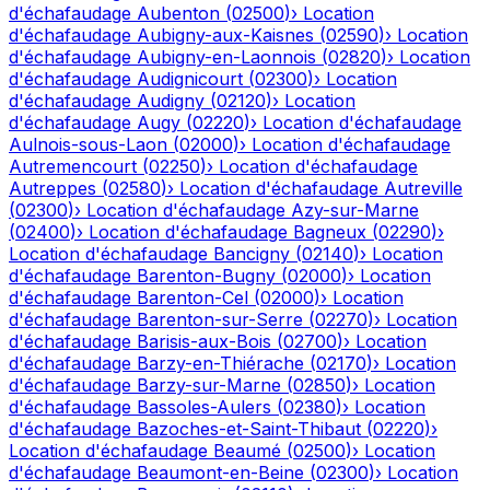
d'échafaudage
Aubenton
(
02500
)
›
Location
d'échafaudage
Aubigny-aux-Kaisnes
(
02590
)
›
Location
d'échafaudage
Aubigny-en-Laonnois
(
02820
)
›
Location
d'échafaudage
Audignicourt
(
02300
)
›
Location
d'échafaudage
Audigny
(
02120
)
›
Location
d'échafaudage
Augy
(
02220
)
›
Location d'échafaudage
Aulnois-sous-Laon
(
02000
)
›
Location d'échafaudage
Autremencourt
(
02250
)
›
Location d'échafaudage
Autreppes
(
02580
)
›
Location d'échafaudage
Autreville
(
02300
)
›
Location d'échafaudage
Azy-sur-Marne
(
02400
)
›
Location d'échafaudage
Bagneux
(
02290
)
›
Location d'échafaudage
Bancigny
(
02140
)
›
Location
d'échafaudage
Barenton-Bugny
(
02000
)
›
Location
d'échafaudage
Barenton-Cel
(
02000
)
›
Location
d'échafaudage
Barenton-sur-Serre
(
02270
)
›
Location
d'échafaudage
Barisis-aux-Bois
(
02700
)
›
Location
d'échafaudage
Barzy-en-Thiérache
(
02170
)
›
Location
d'échafaudage
Barzy-sur-Marne
(
02850
)
›
Location
d'échafaudage
Bassoles-Aulers
(
02380
)
›
Location
d'échafaudage
Bazoches-et-Saint-Thibaut
(
02220
)
›
Location d'échafaudage
Beaumé
(
02500
)
›
Location
d'échafaudage
Beaumont-en-Beine
(
02300
)
›
Location