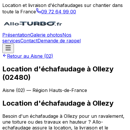
Location et livraison d'échafaudages sur chantier dans
toute la France
09 72 64 99 00
Présentation
Galerie photos
Nos
services
Contact
Demande de rappel
Retour au
Aisne
(
02
)
Location d'échafaudage à Ollezy
(02480)
Aisne
(
02
) — Région
Hauts-de-France
Location d'échafaudage
à
Ollezy
Besoin d'un échafaudage à Ollezy pour un ravalement,
une toiture ou des travaux en hauteur ? Allo-
echafaudage assure la location, la livraison et le