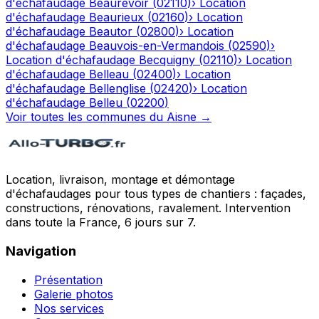
d'échafaudage
Beaurevoir
(
02110
)
›
Location
d'échafaudage
Beaurieux
(
02160
)
›
Location
d'échafaudage
Beautor
(
02800
)
›
Location
d'échafaudage
Beauvois-en-Vermandois
(
02590
)
›
Location d'échafaudage
Becquigny
(
02110
)
›
Location
d'échafaudage
Belleau
(
02400
)
›
Location
d'échafaudage
Bellenglise
(
02420
)
›
Location
d'échafaudage
Belleu
(
02200
)
Voir toutes les communes du
Aisne
→
Location, livraison, montage et démontage
d'échafaudages pour tous types de chantiers : façades,
constructions, rénovations, ravalement. Intervention
dans toute la France, 6 jours sur 7.
Navigation
Présentation
Galerie photos
Nos services