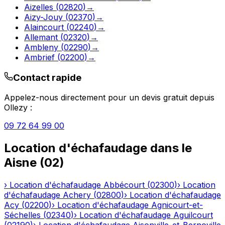
Aizelles
(
02820
)
→
Aizy-Jouy
(
02370
)
→
Alaincourt
(
02240
)
→
Allemant
(
02320
)
→
Ambleny
(
02290
)
→
Ambrief
(
02200
)
→
Contact rapide
Appelez-nous directement pour un devis gratuit depuis
Ollezy
:
09 72 64 99 00
Location d'échafaudage
dans le
Aisne
(
02
)
›
Location d'échafaudage
Abbécourt
(
02300
)
›
Location
d'échafaudage
Achery
(
02800
)
›
Location d'échafaudage
Acy
(
02200
)
›
Location d'échafaudage
Agnicourt-et-
Séchelles
(
02340
)
›
Location d'échafaudage
Aguilcourt