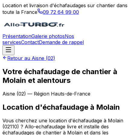
Location et livraison d'échafaudages sur chantier dans
toute la France
09 72 64 99 00
Présentation
Galerie photos
Nos
services
Contact
Demande de rappel
Retour au
Aisne
(
02
)
Votre échafaudage de chantier à
Molain et alentours
Aisne
(
02
) — Région
Hauts-de-France
Location d'échafaudage
à
Molain
Vous cherchez une location d'échafaudage à Molain
(02110) ? Allo-echafaudage livre et installe des
échafaudages de chantier à Molain et dans les