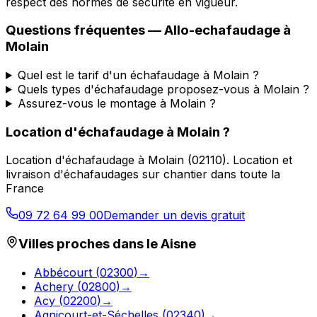
respect des normes de sécurité en vigueur.
Questions fréquentes —
Allo-echafaudage
à
Molain
Quel est le tarif d'un échafaudage à Molain ?
Quels types d'échafaudage proposez-vous à Molain ?
Assurez-vous le montage à Molain ?
Location d'échafaudage
à
Molain
?
Location d'échafaudage
à
Molain
(
02110
).
Location et
livraison d'échafaudages sur chantier dans toute la
France
09 72 64 99 00
Demander un devis gratuit
Villes proches dans le
Aisne
Abbécourt
(
02300
)
→
Achery
(
02800
)
→
Acy
(
02200
)
→
Agnicourt-et-Séchelles
(
02340
)
→