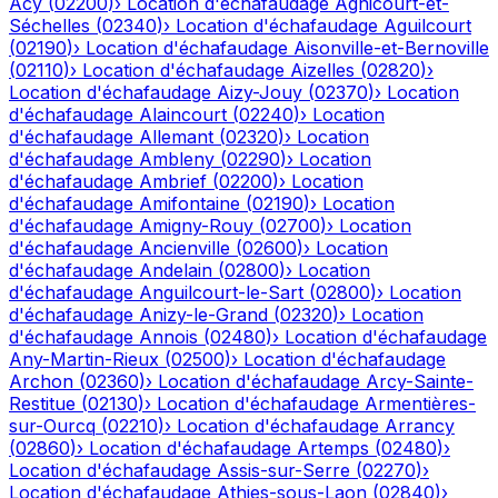
Acy
(
02200
)
›
Location d'échafaudage
Agnicourt-et-
Séchelles
(
02340
)
›
Location d'échafaudage
Aguilcourt
(
02190
)
›
Location d'échafaudage
Aisonville-et-Bernoville
(
02110
)
›
Location d'échafaudage
Aizelles
(
02820
)
›
Location d'échafaudage
Aizy-Jouy
(
02370
)
›
Location
d'échafaudage
Alaincourt
(
02240
)
›
Location
d'échafaudage
Allemant
(
02320
)
›
Location
d'échafaudage
Ambleny
(
02290
)
›
Location
d'échafaudage
Ambrief
(
02200
)
›
Location
d'échafaudage
Amifontaine
(
02190
)
›
Location
d'échafaudage
Amigny-Rouy
(
02700
)
›
Location
d'échafaudage
Ancienville
(
02600
)
›
Location
d'échafaudage
Andelain
(
02800
)
›
Location
d'échafaudage
Anguilcourt-le-Sart
(
02800
)
›
Location
d'échafaudage
Anizy-le-Grand
(
02320
)
›
Location
d'échafaudage
Annois
(
02480
)
›
Location d'échafaudage
Any-Martin-Rieux
(
02500
)
›
Location d'échafaudage
Archon
(
02360
)
›
Location d'échafaudage
Arcy-Sainte-
Restitue
(
02130
)
›
Location d'échafaudage
Armentières-
sur-Ourcq
(
02210
)
›
Location d'échafaudage
Arrancy
(
02860
)
›
Location d'échafaudage
Artemps
(
02480
)
›
Location d'échafaudage
Assis-sur-Serre
(
02270
)
›
Location d'échafaudage
Athies-sous-Laon
(
02840
)
›