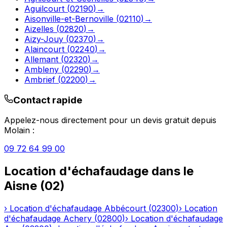
Aguilcourt
(
02190
)
→
Aisonville-et-Bernoville
(
02110
)
→
Aizelles
(
02820
)
→
Aizy-Jouy
(
02370
)
→
Alaincourt
(
02240
)
→
Allemant
(
02320
)
→
Ambleny
(
02290
)
→
Ambrief
(
02200
)
→
Contact rapide
Appelez-nous directement pour un devis gratuit depuis
Molain
:
09 72 64 99 00
Location d'échafaudage
dans le
Aisne
(
02
)
›
Location d'échafaudage
Abbécourt
(
02300
)
›
Location
d'échafaudage
Achery
(
02800
)
›
Location d'échafaudage