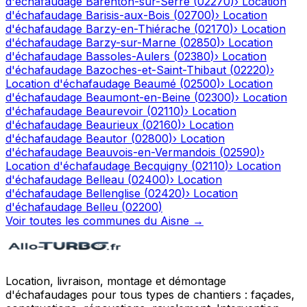
d'échafaudage
Barenton-sur-Serre
(
02270
)
›
Location
d'échafaudage
Barisis-aux-Bois
(
02700
)
›
Location
d'échafaudage
Barzy-en-Thiérache
(
02170
)
›
Location
d'échafaudage
Barzy-sur-Marne
(
02850
)
›
Location
d'échafaudage
Bassoles-Aulers
(
02380
)
›
Location
d'échafaudage
Bazoches-et-Saint-Thibaut
(
02220
)
›
Location d'échafaudage
Beaumé
(
02500
)
›
Location
d'échafaudage
Beaumont-en-Beine
(
02300
)
›
Location
d'échafaudage
Beaurevoir
(
02110
)
›
Location
d'échafaudage
Beaurieux
(
02160
)
›
Location
d'échafaudage
Beautor
(
02800
)
›
Location
d'échafaudage
Beauvois-en-Vermandois
(
02590
)
›
Location d'échafaudage
Becquigny
(
02110
)
›
Location
d'échafaudage
Belleau
(
02400
)
›
Location
d'échafaudage
Bellenglise
(
02420
)
›
Location
d'échafaudage
Belleu
(
02200
)
Voir toutes les communes du
Aisne
→
Location, livraison, montage et démontage
d'échafaudages pour tous types de chantiers : façades,