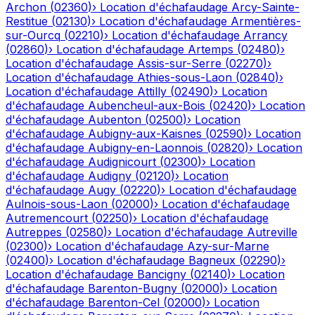
Archon
(
02360
)
›
Location d'échafaudage
Arcy-Sainte-
Restitue
(
02130
)
›
Location d'échafaudage
Armentières-
sur-Ourcq
(
02210
)
›
Location d'échafaudage
Arrancy
(
02860
)
›
Location d'échafaudage
Artemps
(
02480
)
›
Location d'échafaudage
Assis-sur-Serre
(
02270
)
›
Location d'échafaudage
Athies-sous-Laon
(
02840
)
›
Location d'échafaudage
Attilly
(
02490
)
›
Location
d'échafaudage
Aubencheul-aux-Bois
(
02420
)
›
Location
d'échafaudage
Aubenton
(
02500
)
›
Location
d'échafaudage
Aubigny-aux-Kaisnes
(
02590
)
›
Location
d'échafaudage
Aubigny-en-Laonnois
(
02820
)
›
Location
d'échafaudage
Audignicourt
(
02300
)
›
Location
d'échafaudage
Audigny
(
02120
)
›
Location
d'échafaudage
Augy
(
02220
)
›
Location d'échafaudage
Aulnois-sous-Laon
(
02000
)
›
Location d'échafaudage
Autremencourt
(
02250
)
›
Location d'échafaudage
Autreppes
(
02580
)
›
Location d'échafaudage
Autreville
(
02300
)
›
Location d'échafaudage
Azy-sur-Marne
(
02400
)
›
Location d'échafaudage
Bagneux
(
02290
)
›
Location d'échafaudage
Bancigny
(
02140
)
›
Location
d'échafaudage
Barenton-Bugny
(
02000
)
›
Location
d'échafaudage
Barenton-Cel
(
02000
)
›
Location