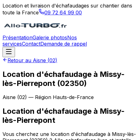
Location et livraison d'échafaudages sur chantier dans
toute la France
09 72 64 99 00
Présentation
Galerie photos
Nos
services
Contact
Demande de rappel
Retour au
Aisne
(
02
)
Location d'échafaudage à Missy-
lès-Pierrepont (02350)
Aisne
(
02
) — Région
Hauts-de-France
Location d'échafaudage
à
Missy-
lès-Pierrepont
Vous cherchez une location d'échafaudage à Missy-lès-