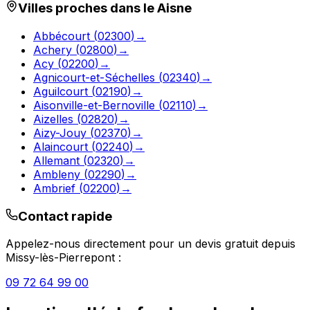
Villes proches dans le
Aisne
Abbécourt
(
02300
)
→
Achery
(
02800
)
→
Acy
(
02200
)
→
Agnicourt-et-Séchelles
(
02340
)
→
Aguilcourt
(
02190
)
→
Aisonville-et-Bernoville
(
02110
)
→
Aizelles
(
02820
)
→
Aizy-Jouy
(
02370
)
→
Alaincourt
(
02240
)
→
Allemant
(
02320
)
→
Ambleny
(
02290
)
→
Ambrief
(
02200
)
→
Contact rapide
Appelez-nous directement pour un devis gratuit depuis
Missy-lès-Pierrepont
:
09 72 64 99 00