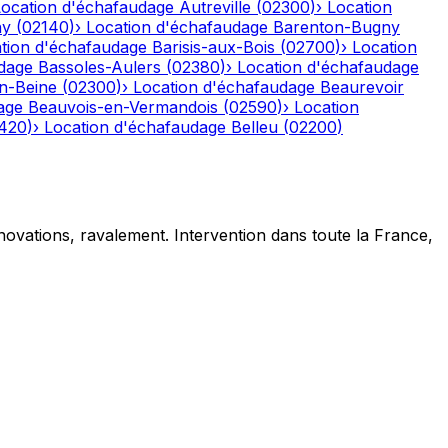
Location d'échafaudage
Autreville
(
02300
)
›
Location
ny
(
02140
)
›
Location d'échafaudage
Barenton-Bugny
tion d'échafaudage
Barisis-aux-Bois
(
02700
)
›
Location
dage
Bassoles-Aulers
(
02380
)
›
Location d'échafaudage
n-Beine
(
02300
)
›
Location d'échafaudage
Beaurevoir
age
Beauvois-en-Vermandois
(
02590
)
›
Location
420
)
›
Location d'échafaudage
Belleu
(
02200
)
novations, ravalement. Intervention dans toute la France,