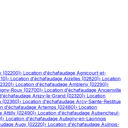
y
(
02200
)
›
Location d'échafaudage
Agnicourt-et-
110
)
›
Location d'échafaudage
Aizelles
(
02820
)
›
Location
2320
)
›
Location d'échafaudage
Ambleny
(
02290
)
›
igny-Rouy
(
02700
)
›
Location d'échafaudage
Ancienville
 d'échafaudage
Anizy-le-Grand
(
02320
)
›
Location
n
(
02360
)
›
Location d'échafaudage
Arcy-Sainte-Restitue
on d'échafaudage
Artemps
(
02480
)
›
Location
e
Attilly
(
02490
)
›
Location d'échafaudage
Aubencheul-
0
)
›
Location d'échafaudage
Aubigny-en-Laonnois
audage
Augy
(
02220
)
›
Location d'échafaudage
Aulnois-