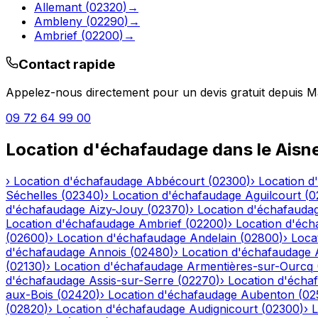
Allemant
(
02320
)
→
Ambleny
(
02290
)
→
Ambrief
(
02200
)
→
Contact rapide
Appelez-nous directement pour un devis gratuit depuis
M
09 72 64 99 00
Location d'échafaudage
dans le
Aisn
›
Location d'échafaudage
Abbécourt
(
02300
)
›
Location d
Séchelles
(
02340
)
›
Location d'échafaudage
Aguilcourt
(
0
d'échafaudage
Aizy-Jouy
(
02370
)
›
Location d'échafauda
Location d'échafaudage
Ambrief
(
02200
)
›
Location d'éch
(
02600
)
›
Location d'échafaudage
Andelain
(
02800
)
›
Loca
d'échafaudage
Annois
(
02480
)
›
Location d'échafaudage
(
02130
)
›
Location d'échafaudage
Armentières-sur-Ourcq
d'échafaudage
Assis-sur-Serre
(
02270
)
›
Location d'écha
aux-Bois
(
02420
)
›
Location d'échafaudage
Aubenton
(
02
(
02820
)
›
Location d'échafaudage
Audignicourt
(
02300
)
›
L