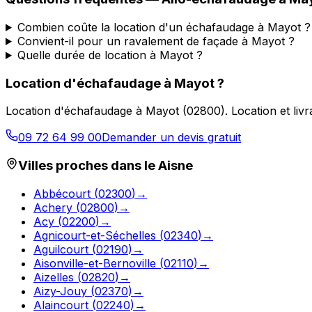
Combien coûte la location d'un échafaudage à Mayot ?
Convient-il pour un ravalement de façade à Mayot ?
Quelle durée de location à Mayot ?
Location d'échafaudage
à
Mayot
?
Location d'échafaudage
à
Mayot
(
02800
).
Location et liv
09 72 64 99 00
Demander un devis gratuit
Villes proches dans le
Aisne
Abbécourt
(
02300
)
→
Achery
(
02800
)
→
Acy
(
02200
)
→
Agnicourt-et-Séchelles
(
02340
)
→
Aguilcourt
(
02190
)
→
Aisonville-et-Bernoville
(
02110
)
→
Aizelles
(
02820
)
→
Aizy-Jouy
(
02370
)
→
Alaincourt
(
02240
)
→