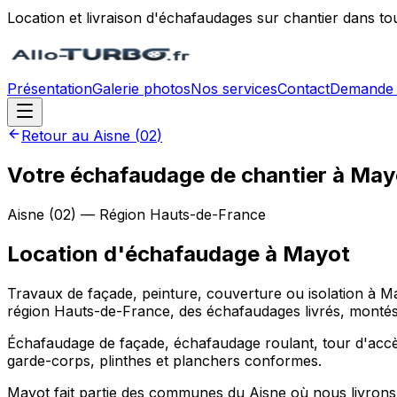
Location et livraison d'échafaudages sur chantier dans to
Présentation
Galerie photos
Nos services
Contact
Demande 
Retour au
Aisne
(
02
)
Votre échafaudage de chantier à Mayo
Aisne
(
02
) — Région
Hauts-de-France
Location d'échafaudage
à
Mayot
Travaux de façade, peinture, couverture ou isolation à M
région Hauts-de-France, des échafaudages livrés, montés e
Échafaudage de façade, échafaudage roulant, tour d'accès
garde-corps, plinthes et planchers conformes.
Mayot fait partie des communes du Aisne où nous livrons 