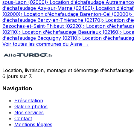
sous-Laon
(
02000
)
›
Location d'échafaudage
Autremenco
d'échafaudage
Azy-sur-Marne
(
02400
)
›
Location d'écha
(
02000
)
›
Location d'échafaudage
Barenton-Cel
(
02000
)
›
d'échafaudage
Barzy-en-Thiérache
(
02170
)
›
Location d'
Bazoches-et-Saint-Thibaut
(
02220
)
›
Location d'échafaud
(
02110
)
›
Location d'échafaudage
Beaurieux
(
02160
)
›
Loca
d'échafaudage
Becquigny
(
02110
)
›
Location d'échafauda
Voir toutes les communes du
Aisne
→
Location, livraison, montage et démontage d'échafaudages
6 jours sur 7.
Navigation
Présentation
Galerie photos
Nos services
Contact
Mentions légales