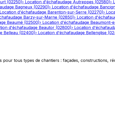
urt
(
02250
)
›
Location d'échafaudage
Autreppes
(
02580
)
›
faudage
Bagneux
(
02290
)
›
Location d'échafaudage
Bancig
Location d'échafaudage
Barenton-sur-Serre
(
02270
)
›
Loca
échafaudage
Barzy-sur-Marne
(
02850
)
›
Location d'échafau
age
Beaumé
(
02500
)
›
Location d'échafaudage
Beaumont-e
tion d'échafaudage
Beautor
(
02800
)
›
Location d'échafaud
ge
Belleau
(
02400
)
›
Location d'échafaudage
Bellenglise
(
02
 pour tous types de chantiers : façades, constructions, ré