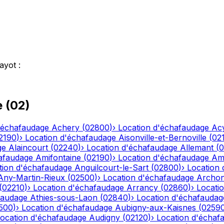
ayot
:
e
(
02
)
'échafaudage
Achery
(
02800
)
›
Location d'échafaudage
Ac
2190
)
›
Location d'échafaudage
Aisonville-et-Bernoville
(
02
ge
Alaincourt
(
02240
)
›
Location d'échafaudage
Allemant
(
0
afaudage
Amifontaine
(
02190
)
›
Location d'échafaudage
Am
tion d'échafaudage
Anguilcourt-le-Sart
(
02800
)
›
Location
Any-Martin-Rieux
(
02500
)
›
Location d'échafaudage
Archo
(
02210
)
›
Location d'échafaudage
Arrancy
(
02860
)
›
Locati
faudage
Athies-sous-Laon
(
02840
)
›
Location d'échafaudag
500
)
›
Location d'échafaudage
Aubigny-aux-Kaisnes
(
0259
ocation d'échafaudage
Audigny
(
02120
)
›
Location d'échaf