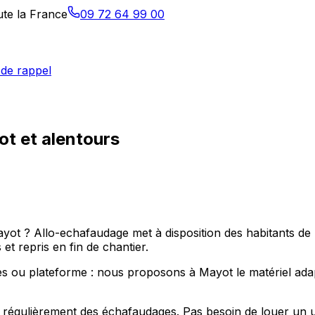
ute la France
09 72 64 99 00
de rappel
t et alentours
ayot ? Allo-echafaudage met à disposition des habitants d
t repris en fin de chantier.
 ou plateforme : nous proposons à Mayot le matériel adapt
régulièrement des échafaudages. Pas besoin de louer un uti