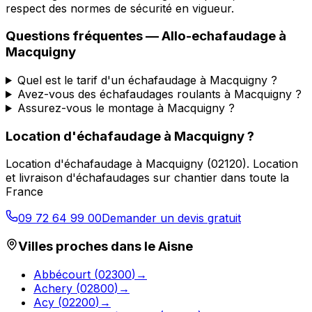
respect des normes de sécurité en vigueur.
Questions fréquentes —
Allo-echafaudage
à
Macquigny
Quel est le tarif d'un échafaudage à Macquigny ?
Avez-vous des échafaudages roulants à Macquigny ?
Assurez-vous le montage à Macquigny ?
Location d'échafaudage
à
Macquigny
?
Location d'échafaudage
à
Macquigny
(
02120
).
Location
et livraison d'échafaudages sur chantier dans toute la
France
09 72 64 99 00
Demander un devis gratuit
Villes proches dans le
Aisne
Abbécourt
(
02300
)
→
Achery
(
02800
)
→
Acy
(
02200
)
→