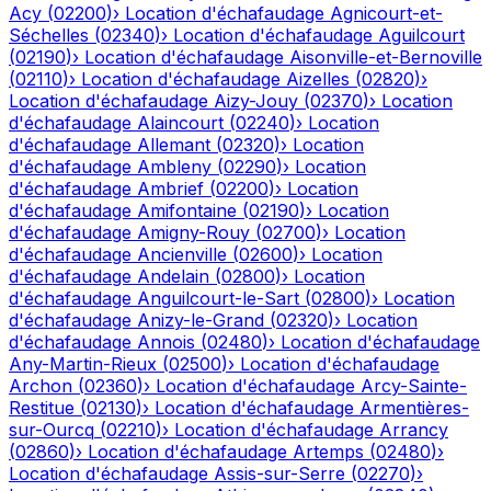
Acy
(
02200
)
›
Location d'échafaudage
Agnicourt-et-
Séchelles
(
02340
)
›
Location d'échafaudage
Aguilcourt
(
02190
)
›
Location d'échafaudage
Aisonville-et-Bernoville
(
02110
)
›
Location d'échafaudage
Aizelles
(
02820
)
›
Location d'échafaudage
Aizy-Jouy
(
02370
)
›
Location
d'échafaudage
Alaincourt
(
02240
)
›
Location
d'échafaudage
Allemant
(
02320
)
›
Location
d'échafaudage
Ambleny
(
02290
)
›
Location
d'échafaudage
Ambrief
(
02200
)
›
Location
d'échafaudage
Amifontaine
(
02190
)
›
Location
d'échafaudage
Amigny-Rouy
(
02700
)
›
Location
d'échafaudage
Ancienville
(
02600
)
›
Location
d'échafaudage
Andelain
(
02800
)
›
Location
d'échafaudage
Anguilcourt-le-Sart
(
02800
)
›
Location
d'échafaudage
Anizy-le-Grand
(
02320
)
›
Location
d'échafaudage
Annois
(
02480
)
›
Location d'échafaudage
Any-Martin-Rieux
(
02500
)
›
Location d'échafaudage
Archon
(
02360
)
›
Location d'échafaudage
Arcy-Sainte-
Restitue
(
02130
)
›
Location d'échafaudage
Armentières-
sur-Ourcq
(
02210
)
›
Location d'échafaudage
Arrancy
(
02860
)
›
Location d'échafaudage
Artemps
(
02480
)
›
Location d'échafaudage
Assis-sur-Serre
(
02270
)
›