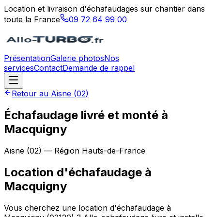
Location et livraison d'échafaudages sur chantier dans
toute la France
09 72 64 99 00
Présentation
Galerie photos
Nos
services
Contact
Demande de rappel
Retour au
Aisne
(
02
)
Échafaudage livré et monté à
Macquigny
Aisne
(
02
) — Région
Hauts-de-France
Location d'échafaudage
à
Macquigny
Vous cherchez une location d'échafaudage à