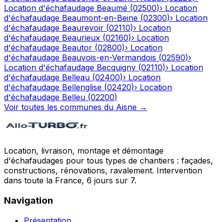
Location d'échafaudage
Beaumé
(
02500
)
›
Location
d'échafaudage
Beaumont-en-Beine
(
02300
)
›
Location
d'échafaudage
Beaurevoir
(
02110
)
›
Location
d'échafaudage
Beaurieux
(
02160
)
›
Location
d'échafaudage
Beautor
(
02800
)
›
Location
d'échafaudage
Beauvois-en-Vermandois
(
02590
)
›
Location d'échafaudage
Becquigny
(
02110
)
›
Location
d'échafaudage
Belleau
(
02400
)
›
Location
d'échafaudage
Bellenglise
(
02420
)
›
Location
d'échafaudage
Belleu
(
02200
)
Voir toutes les communes du
Aisne
→
Location, livraison, montage et démontage
d'échafaudages pour tous types de chantiers : façades,
constructions, rénovations, ravalement. Intervention
dans toute la France, 6 jours sur 7.
Navigation
Présentation