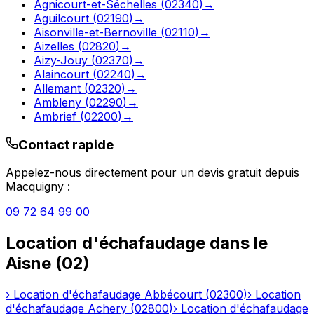
Agnicourt-et-Séchelles
(
02340
)
→
Aguilcourt
(
02190
)
→
Aisonville-et-Bernoville
(
02110
)
→
Aizelles
(
02820
)
→
Aizy-Jouy
(
02370
)
→
Alaincourt
(
02240
)
→
Allemant
(
02320
)
→
Ambleny
(
02290
)
→
Ambrief
(
02200
)
→
Contact rapide
Appelez-nous directement pour un devis gratuit depuis
Macquigny
:
09 72 64 99 00
Location d'échafaudage
dans le
Aisne
(
02
)
›
Location d'échafaudage
Abbécourt
(
02300
)
›
Location
d'échafaudage
Achery
(
02800
)
›
Location d'échafaudage