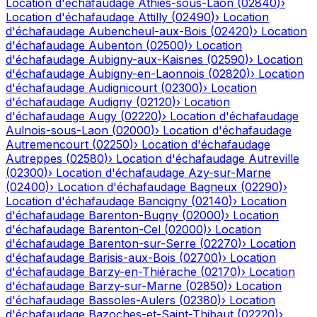
Location d'échafaudage
Athies-sous-Laon
(
02840
)
›
Location d'échafaudage
Attilly
(
02490
)
›
Location
d'échafaudage
Aubencheul-aux-Bois
(
02420
)
›
Location
d'échafaudage
Aubenton
(
02500
)
›
Location
d'échafaudage
Aubigny-aux-Kaisnes
(
02590
)
›
Location
d'échafaudage
Aubigny-en-Laonnois
(
02820
)
›
Location
d'échafaudage
Audignicourt
(
02300
)
›
Location
d'échafaudage
Audigny
(
02120
)
›
Location
d'échafaudage
Augy
(
02220
)
›
Location d'échafaudage
Aulnois-sous-Laon
(
02000
)
›
Location d'échafaudage
Autremencourt
(
02250
)
›
Location d'échafaudage
Autreppes
(
02580
)
›
Location d'échafaudage
Autreville
(
02300
)
›
Location d'échafaudage
Azy-sur-Marne
(
02400
)
›
Location d'échafaudage
Bagneux
(
02290
)
›
Location d'échafaudage
Bancigny
(
02140
)
›
Location
d'échafaudage
Barenton-Bugny
(
02000
)
›
Location
d'échafaudage
Barenton-Cel
(
02000
)
›
Location
d'échafaudage
Barenton-sur-Serre
(
02270
)
›
Location
d'échafaudage
Barisis-aux-Bois
(
02700
)
›
Location
d'échafaudage
Barzy-en-Thiérache
(
02170
)
›
Location
d'échafaudage
Barzy-sur-Marne
(
02850
)
›
Location
d'échafaudage
Bassoles-Aulers
(
02380
)
›
Location
d'échafaudage
Bazoches-et-Saint-Thibaut
(
02220
)
›