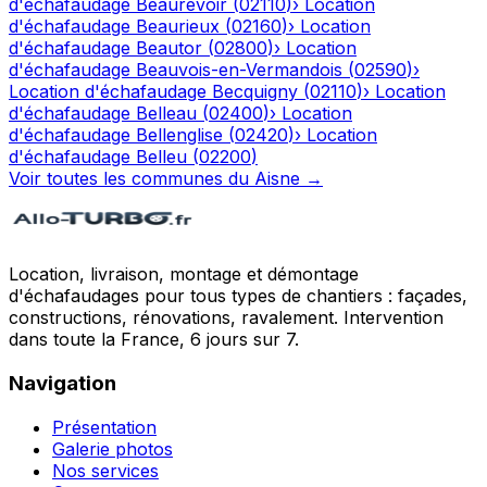
d'échafaudage
Beaurevoir
(
02110
)
›
Location
d'échafaudage
Beaurieux
(
02160
)
›
Location
d'échafaudage
Beautor
(
02800
)
›
Location
d'échafaudage
Beauvois-en-Vermandois
(
02590
)
›
Location d'échafaudage
Becquigny
(
02110
)
›
Location
d'échafaudage
Belleau
(
02400
)
›
Location
d'échafaudage
Bellenglise
(
02420
)
›
Location
d'échafaudage
Belleu
(
02200
)
Voir toutes les communes du
Aisne
→
Location, livraison, montage et démontage
d'échafaudages pour tous types de chantiers : façades,
constructions, rénovations, ravalement. Intervention
dans toute la France, 6 jours sur 7.
Navigation
Présentation
Galerie photos
Nos services