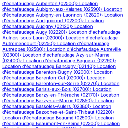
d'échafaudage
Aubenton
(
02500
)
›
Location
d'échafaudage
Aubigny-aux-Kaisnes
(
02590
)
›
Location
d'échafaudage
Aubigny-en-Laonnois
(
02820
)
›
Location
d'échafaudage
Audignicourt
(
02300
)
›
Location
d'échafaudage
Audigny
(
02120
)
›
Location
d'échafaudage
Augy
(
02220
)
›
Location d'échafaudage
Aulnois-sous-Laon
(
02000
)
›
Location d'échafaudage
Autremencourt
(
02250
)
›
Location d'échafaudage
Autreppes
(
02580
)
›
Location d'échafaudage
Autreville
(
02300
)
›
Location d'échafaudage
Azy-sur-Marne
(
02400
)
›
Location d'échafaudage
Bagneux
(
02290
)
›
Location d'échafaudage
Bancigny
(
02140
)
›
Location
d'échafaudage
Barenton-Bugny
(
02000
)
›
Location
d'échafaudage
Barenton-Cel
(
02000
)
›
Location
d'échafaudage
Barenton-sur-Serre
(
02270
)
›
Location
d'échafaudage
Barisis-aux-Bois
(
02700
)
›
Location
d'échafaudage
Barzy-en-Thiérache
(
02170
)
›
Location
d'échafaudage
Barzy-sur-Marne
(
02850
)
›
Location
d'échafaudage
Bassoles-Aulers
(
02380
)
›
Location
d'échafaudage
Bazoches-et-Saint-Thibaut
(
02220
)
›
Location d'échafaudage
Beaumé
(
02500
)
›
Location
d'échafaudage
Beaumont-en-Beine
(
02300
)
›
Location