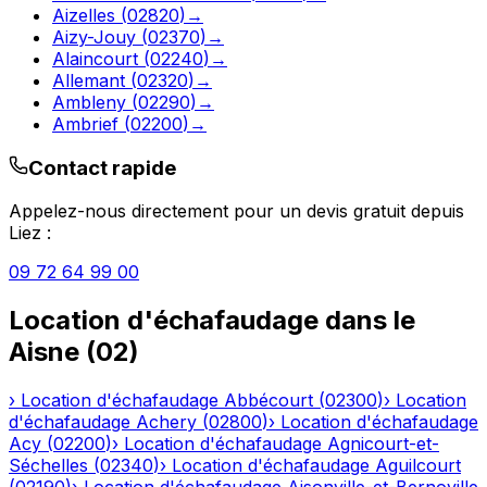
Aizelles
(
02820
)
→
Aizy-Jouy
(
02370
)
→
Alaincourt
(
02240
)
→
Allemant
(
02320
)
→
Ambleny
(
02290
)
→
Ambrief
(
02200
)
→
Contact rapide
Appelez-nous directement pour un devis gratuit depuis
Liez
:
09 72 64 99 00
Location d'échafaudage
dans le
Aisne
(
02
)
›
Location d'échafaudage
Abbécourt
(
02300
)
›
Location
d'échafaudage
Achery
(
02800
)
›
Location d'échafaudage
Acy
(
02200
)
›
Location d'échafaudage
Agnicourt-et-
Séchelles
(
02340
)
›
Location d'échafaudage
Aguilcourt