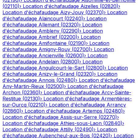
(
02190
)
›
Location d'échafaudage
Aisonville-et-Bernoville
(
02110
)
›
Location d'échafaudage
Aizelles
(
02820
)
›
Location d'échafaudage
Aizy-Jouy
(
02370
)
›
Location
d'échafaudage
Alaincourt
(
02240
)
›
Location
d'échafaudage
Allemant
(
02320
)
›
Location
d'échafaudage
Ambleny
(
02290
)
›
Location
d'échafaudage
Ambrief
(
02200
)
›
Location
d'échafaudage
Amifontaine
(
02190
)
›
Location
d'échafaudage
Amigny-Rouy
(
02700
)
›
Location
d'échafaudage
Ancienville
(
02600
)
›
Location
d'échafaudage
Andelain
(
02800
)
›
Location
d'échafaudage
Anguilcourt-le-Sart
(
02800
)
›
Location
d'échafaudage
Anizy-le-Grand
(
02320
)
›
Location
d'échafaudage
Annois
(
02480
)
›
Location d'échafaudage
Any-Martin-Rieux
(
02500
)
›
Location d'échafaudage
Archon
(
02360
)
›
Location d'échafaudage
Arcy-Sainte-
Restitue
(
02130
)
›
Location d'échafaudage
Armentières-
sur-Ourcq
(
02210
)
›
Location d'échafaudage
Arrancy
(
02860
)
›
Location d'échafaudage
Artemps
(
02480
)
›
Location d'échafaudage
Assis-sur-Serre
(
02270
)
›
Location d'échafaudage
Athies-sous-Laon
(
02840
)
›
Location d'échafaudage
Attilly
(
02490
)
›
Location
d'échafaudage
Aubencheul-aux-Bois
(
02420
)
›
Location