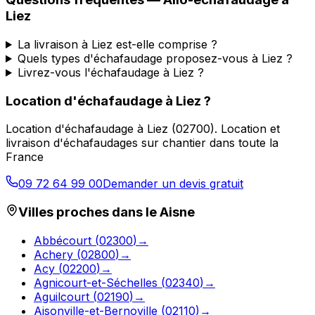
Liez
La livraison à Liez est-elle comprise ?
Quels types d'échafaudage proposez-vous à Liez ?
Livrez-vous l'échafaudage à Liez ?
Location d'échafaudage
à
Liez
?
Location d'échafaudage
à
Liez
(
02700
).
Location et
livraison d'échafaudages sur chantier dans toute la
France
09 72 64 99 00
Demander un devis gratuit
Villes proches dans le
Aisne
Abbécourt
(
02300
)
→
Achery
(
02800
)
→
Acy
(
02200
)
→
Agnicourt-et-Séchelles
(
02340
)
→
Aguilcourt
(
02190
)
→
Aisonville-et-Bernoville
(
02110
)
→