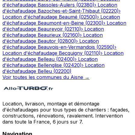
d'échafaudage
Bassoles-Aulers
(
02380
)
›
Location
d'échafaudage
Bazoches-et-Saint-Thibaut
(
02220
)
›
Location d'échafaudage
Beaumé
(
02500
)
›
Location
d'échafaudage
Beaumont-en-Beine
(
02300
)
›
Location
d'échafaudage
Beaurevoir
(
02110
)
›
Location
d'échafaudage
Beaurieux
(
02160
)
›
Location
d'échafaudage
Beautor
(
02800
)
›
Location
d'échafaudage
Beauvois-en-Vermandois
(
02590
)
›
Location d'échafaudage
Becquigny
(
02110
)
›
Location
d'échafaudage
Belleau
(
02400
)
›
Location
d'échafaudage
Bellenglise
(
02420
)
›
Location
d'échafaudage
Belleu
(
02200
)
Voir toutes les communes du
Aisne
→
Location, livraison, montage et démontage
d'échafaudages pour tous types de chantiers : façades,
constructions, rénovations, ravalement. Intervention
dans toute la France, 6 jours sur 7.
Navigation