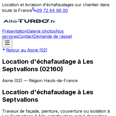
Location et livraison d'échafaudages sur chantier dans
toute la France
09 72 64 99 00
Présentation
Galerie photos
Nos
services
Contact
Demande de rappel
Retour au
Aisne
(
02
)
Location d'échafaudage à Les
Septvallons (02160)
Aisne
(
02
) — Région
Hauts-de-France
Location d'échafaudage
à
Les
Septvallons
Travaux de façade, peinture, couverture ou isolation à