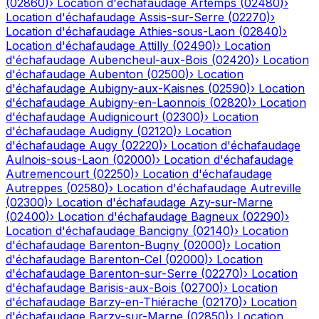
(
02860
)
›
Location d'échafaudage
Artemps
(
02480
)
›
Location d'échafaudage
Assis-sur-Serre
(
02270
)
›
Location d'échafaudage
Athies-sous-Laon
(
02840
)
›
Location d'échafaudage
Attilly
(
02490
)
›
Location
d'échafaudage
Aubencheul-aux-Bois
(
02420
)
›
Location
d'échafaudage
Aubenton
(
02500
)
›
Location
d'échafaudage
Aubigny-aux-Kaisnes
(
02590
)
›
Location
d'échafaudage
Aubigny-en-Laonnois
(
02820
)
›
Location
d'échafaudage
Audignicourt
(
02300
)
›
Location
d'échafaudage
Audigny
(
02120
)
›
Location
d'échafaudage
Augy
(
02220
)
›
Location d'échafaudage
Aulnois-sous-Laon
(
02000
)
›
Location d'échafaudage
Autremencourt
(
02250
)
›
Location d'échafaudage
Autreppes
(
02580
)
›
Location d'échafaudage
Autreville
(
02300
)
›
Location d'échafaudage
Azy-sur-Marne
(
02400
)
›
Location d'échafaudage
Bagneux
(
02290
)
›
Location d'échafaudage
Bancigny
(
02140
)
›
Location
d'échafaudage
Barenton-Bugny
(
02000
)
›
Location
d'échafaudage
Barenton-Cel
(
02000
)
›
Location
d'échafaudage
Barenton-sur-Serre
(
02270
)
›
Location
d'échafaudage
Barisis-aux-Bois
(
02700
)
›
Location
d'échafaudage
Barzy-en-Thiérache
(
02170
)
›
Location
d'échafaudage
Barzy-sur-Marne
(
02850
)
›
Location