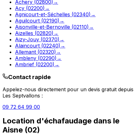
Achery
(
02800
)
→
Acy
(
02200
)
→
Agnicourt-et-Séchelles
(
02340
)
→
Aguilcourt
(
02190
)
→
Aisonville-et-Bernoville
(
02110
)
→
Aizelles
(
02820
)
→
Aizy-Jouy
(
02370
)
→
Alaincourt
(
02240
)
→
Allemant
(
02320
)
→
Ambleny
(
02290
)
→
Ambrief
(
02200
)
→
Contact rapide
Appelez-nous directement pour un devis gratuit depuis
Les Septvallons
:
09 72 64 99 00
Location d'échafaudage
dans le
Aisne
(
02
)