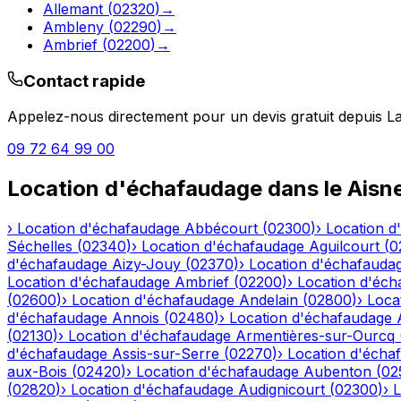
Allemant
(
02320
)
→
Ambleny
(
02290
)
→
Ambrief
(
02200
)
→
Contact rapide
Appelez-nous directement pour un devis gratuit depuis
L
09 72 64 99 00
Location d'échafaudage
dans le
Aisn
›
Location d'échafaudage
Abbécourt
(
02300
)
›
Location d
Séchelles
(
02340
)
›
Location d'échafaudage
Aguilcourt
(
0
d'échafaudage
Aizy-Jouy
(
02370
)
›
Location d'échafauda
Location d'échafaudage
Ambrief
(
02200
)
›
Location d'éch
(
02600
)
›
Location d'échafaudage
Andelain
(
02800
)
›
Loca
d'échafaudage
Annois
(
02480
)
›
Location d'échafaudage
(
02130
)
›
Location d'échafaudage
Armentières-sur-Ourcq
d'échafaudage
Assis-sur-Serre
(
02270
)
›
Location d'écha
aux-Bois
(
02420
)
›
Location d'échafaudage
Aubenton
(
02
(
02820
)
›
Location d'échafaudage
Audignicourt
(
02300
)
›
L