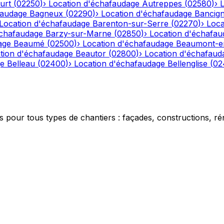
urt
(
02250
)
›
Location d'échafaudage
Autreppes
(
02580
)
›
faudage
Bagneux
(
02290
)
›
Location d'échafaudage
Bancig
Location d'échafaudage
Barenton-sur-Serre
(
02270
)
›
Loca
échafaudage
Barzy-sur-Marne
(
02850
)
›
Location d'échafau
age
Beaumé
(
02500
)
›
Location d'échafaudage
Beaumont-e
tion d'échafaudage
Beautor
(
02800
)
›
Location d'échafaud
ge
Belleau
(
02400
)
›
Location d'échafaudage
Bellenglise
(
02
 pour tous types de chantiers : façades, constructions, ré