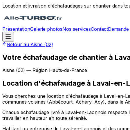
Location et livraison d'échafaudages sur chantier dans to
Présentation
Galerie photos
Nos services
Contact
Demande 
Retour au
Aisne
(
02
)
Votre échafaudage de chantier à Lava
Aisne
(
02
) — Région
Hauts-de-France
Location d'échafaudage
à
Laval-en-
Vous cherchez une location d'échafaudage à Laval-en-Laon
communes voisines (Abbécourt, Achery, Acy), dans le Aisn
Chaque échafaudage livré à Laval-en-Laonnois respecte les
travailler en hauteur en toute sérénité.
Habitant ou entreprise de Laval-en-Laonnois et des commun