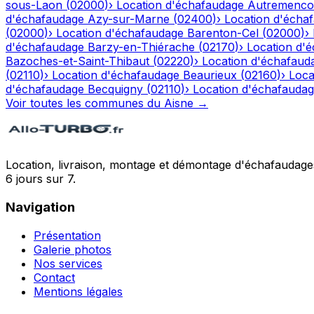
sous-Laon
(
02000
)
›
Location d'échafaudage
Autremenco
d'échafaudage
Azy-sur-Marne
(
02400
)
›
Location d'écha
(
02000
)
›
Location d'échafaudage
Barenton-Cel
(
02000
)
›
d'échafaudage
Barzy-en-Thiérache
(
02170
)
›
Location d'
Bazoches-et-Saint-Thibaut
(
02220
)
›
Location d'échafaud
(
02110
)
›
Location d'échafaudage
Beaurieux
(
02160
)
›
Loca
d'échafaudage
Becquigny
(
02110
)
›
Location d'échafauda
Voir toutes les communes du
Aisne
→
Location, livraison, montage et démontage d'échafaudages
6 jours sur 7.
Navigation
Présentation
Galerie photos
Nos services
Contact
Mentions légales