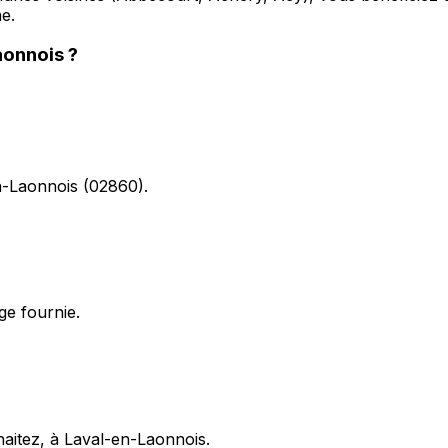
e.
aonnois
?
en-Laonnois (02860).
ge fournie.
haitez, à Laval-en-Laonnois.