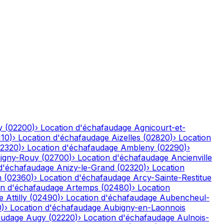
y
(
02200
)
›
Location d'échafaudage
Agnicourt-et-
110
)
›
Location d'échafaudage
Aizelles
(
02820
)
›
Location
2320
)
›
Location d'échafaudage
Ambleny
(
02290
)
›
igny-Rouy
(
02700
)
›
Location d'échafaudage
Ancienville
 d'échafaudage
Anizy-le-Grand
(
02320
)
›
Location
n
(
02360
)
›
Location d'échafaudage
Arcy-Sainte-Restitue
on d'échafaudage
Artemps
(
02480
)
›
Location
e
Attilly
(
02490
)
›
Location d'échafaudage
Aubencheul-
0
)
›
Location d'échafaudage
Aubigny-en-Laonnois
audage
Augy
(
02220
)
›
Location d'échafaudage
Aulnois-