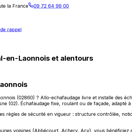
ute la France
09 72 64 99 00
de rappel
l-en-Laonnois et alentours
Laonnois
nois (02860) ? Allo-echafaudage livre et installe des éch
e (02). Échafaudage fixe, roulant ou de façade, adapté à 
 règles de sécurité en vigueur : structure contrôlée, notic
es voisines (Abbécourt, Achery, Acy), vous bénéficiez du m