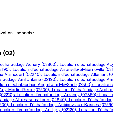
aval-en-Laonnois
:
e
(
02
)
'échafaudage
Achery
(
02800
)
›
Location d'échafaudage
Ac
2190
)
›
Location d'échafaudage
Aisonville-et-Bernoville
(
02
ge
Alaincourt
(
02240
)
›
Location d'échafaudage
Allemant
(
0
afaudage
Amifontaine
(
02190
)
›
Location d'échafaudage
Am
tion d'échafaudage
Anguilcourt-le-Sart
(
02800
)
›
Location
Any-Martin-Rieux
(
02500
)
›
Location d'échafaudage
Archo
(
02210
)
›
Location d'échafaudage
Arrancy
(
02860
)
›
Locati
faudage
Athies-sous-Laon
(
02840
)
›
Location d'échafaudag
500
)
›
Location d'échafaudage
Aubigny-aux-Kaisnes
(
0259
ocation d'échafaudage
Audigny
(
02120
)
›
Location d'échaf