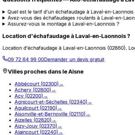
Quel est le tarif d'un échafaudage à Laval-en-Laonnois
Avez-vous des échafaudages roulants à Laval-en-Laon
Assurez-vous le montage à Laval-en-Laonnois ?
Location d'échafaudage
à
Laval-en-Laonnois
?
Location d'échafaudage
à
Laval-en-Laonnois
(
02860
).
Lo
09 72 64 99 00
Demander un devis gratuit
Villes proches dans le
Aisne
Abbécourt
(
02300
)
→
Achery
(
02800
)
→
Acy
(
02200
)
→
Agnicourt-et-Séchelles
(
02340
)
→
Aguilcourt
(
02190
)
→
Aisonville-et-Bernoville
(
02110
)
→
Aizelles
(
02820
)
→
Aizy-Jouy
(
02370
)
→
Alaincourt
(
02240
)
→