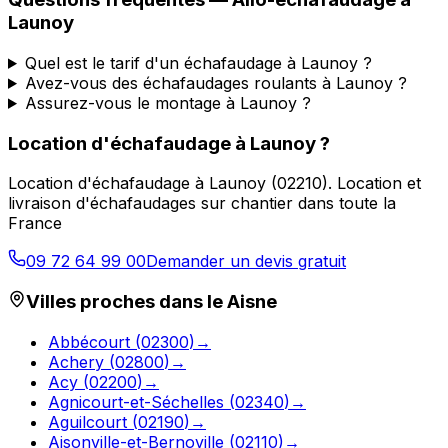
Launoy
Quel est le tarif d'un échafaudage à Launoy ?
Avez-vous des échafaudages roulants à Launoy ?
Assurez-vous le montage à Launoy ?
Location d'échafaudage
à
Launoy
?
Location d'échafaudage
à
Launoy
(
02210
).
Location et
livraison d'échafaudages sur chantier dans toute la
France
09 72 64 99 00
Demander un devis gratuit
Villes proches dans le
Aisne
Abbécourt
(
02300
)
→
Achery
(
02800
)
→
Acy
(
02200
)
→
Agnicourt-et-Séchelles
(
02340
)
→
Aguilcourt
(
02190
)
→
Aisonville-et-Bernoville
(
02110
)
→