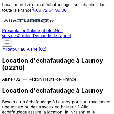
Location et livraison d'échafaudages sur chantier dans
toute la France
09 72 64 99 00
Présentation
Galerie photos
Nos
services
Contact
Demande de rappel
Retour au
Aisne
(
02
)
Location d'échafaudage à Launoy
(02210)
Aisne
(
02
) — Région
Hauts-de-France
Location d'échafaudage
à
Launoy
Besoin d'un échafaudage à Launoy pour un ravalement,
une toiture ou des travaux en hauteur ? Allo-
echafaudage assure la location, la livraison et le