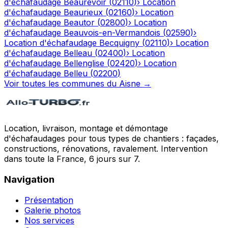
d'échafaudage
Beaurevoir
(
02110
)
›
Location
d'échafaudage
Beaurieux
(
02160
)
›
Location
d'échafaudage
Beautor
(
02800
)
›
Location
d'échafaudage
Beauvois-en-Vermandois
(
02590
)
›
Location d'échafaudage
Becquigny
(
02110
)
›
Location
d'échafaudage
Belleau
(
02400
)
›
Location
d'échafaudage
Bellenglise
(
02420
)
›
Location
d'échafaudage
Belleu
(
02200
)
Voir toutes les communes du
Aisne
→
Location, livraison, montage et démontage
d'échafaudages pour tous types de chantiers : façades,
constructions, rénovations, ravalement. Intervention
dans toute la France, 6 jours sur 7.
Navigation
Présentation
Galerie photos
Nos services