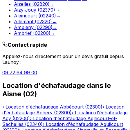
Aizelles
(
02820
)
→
Aizy-Jouy
(
02370
)
→
Alaincourt
(
02240
)
→
Allemant
(
02320
)
→
Ambleny
(
02290
)
→
Ambrief
(
02200
)
→
Contact rapide
Appelez-nous directement pour un devis gratuit depuis
Launoy
:
09 72 64 99 00
Location d'échafaudage
dans le
Aisne
(
02
)
›
Location d'échafaudage
Abbécourt
(
02300
)
›
Location
d'échafaudage
Achery
(
02800
)
›
Location d'échafaudage
Acy
(
02200
)
›
Location d'échafaudage
Agnicourt-et-
Séchelles
(
02340
)
›
Location d'échafaudage
Aguilcourt