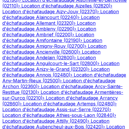
(
02190
)
›
Location d'échafaudage
Aisonville-et-Bernoville
(
02110
)
›
Location d'échafaudage
Aizelles
(
02820
)
›
Location d'échafaudage
Aizy-Jouy
(
02370
)
›
Location
d'échafaudage
Alaincourt
(
02240
)
›
Location
d'échafaudage
Allemant
(
02320
)
›
Location
d'échafaudage
Ambleny
(
02290
)
›
Location
d'échafaudage
Ambrief
(
02200
)
›
Location
d'échafaudage
Amifontaine
(
02190
)
›
Location
d'échafaudage
Amigny-Rouy
(
02700
)
›
Location
d'échafaudage
Ancienville
(
02600
)
›
Location
d'échafaudage
Andelain
(
02800
)
›
Location
d'échafaudage
Anguilcourt-le-Sart
(
02800
)
›
Location
d'échafaudage
Anizy-le-Grand
(
02320
)
›
Location
d'échafaudage
Annois
(
02480
)
›
Location d'échafaudage
Any-Martin-Rieux
(
02500
)
›
Location d'échafaudage
Archon
(
02360
)
›
Location d'échafaudage
Arcy-Sainte-
Restitue
(
02130
)
›
Location d'échafaudage
Armentières-
sur-Ourcq
(
02210
)
›
Location d'échafaudage
Arrancy
(
02860
)
›
Location d'échafaudage
Artemps
(
02480
)
›
Location d'échafaudage
Assis-sur-Serre
(
02270
)
›
Location d'échafaudage
Athies-sous-Laon
(
02840
)
›
Location d'échafaudage
Attilly
(
02490
)
›
Location
d'échafaudage
Aubencheul-aux-Bois
(
02420
)
›
Location