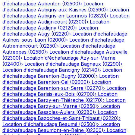
d'échafaudage
Aubenton
(
02500
)
›
Location
d'échafaudage
Aubigny-aux-Kaisnes
(
02590
)
›
Location
d'échafaudage
Aubigny-en-Laonnois
(
02820
)
›
Location
d'échafaudage
Audignicourt
(
02300
)
›
Location
d'échafaudage
Audigny
(
02120
)
›
Location
d'échafaudage
Augy
(
02220
)
›
Location d'échafaudage
Aulnois-sous-Laon
(
02000
)
›
Location d'échafaudage
Autremencourt
(
02250
)
›
Location d'échafaudage
Autreppes
(
02580
)
›
Location d'échafaudage
Autreville
(
02300
)
›
Location d'échafaudage
Azy-sur-Marne
(
02400
)
›
Location d'échafaudage
Bagneux
(
02290
)
›
Location d'échafaudage
Bancigny
(
02140
)
›
Location
d'échafaudage
Barenton-Bugny
(
02000
)
›
Location
d'échafaudage
Barenton-Cel
(
02000
)
›
Location
d'échafaudage
Barenton-sur-Serre
(
02270
)
›
Location
d'échafaudage
Barisis-aux-Bois
(
02700
)
›
Location
d'échafaudage
Barzy-en-Thiérache
(
02170
)
›
Location
d'échafaudage
Barzy-sur-Marne
(
02850
)
›
Location
d'échafaudage
Bassoles-Aulers
(
02380
)
›
Location
d'échafaudage
Bazoches-et-Saint-Thibaut
(
02220
)
›
Location d'échafaudage
Beaumé
(
02500
)
›
Location
d'échafaudage
Beaumont-en-Beine
(
02300
)
›
Location