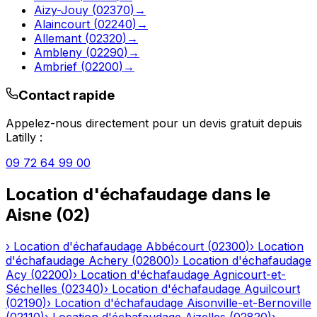
Aizy-Jouy
(
02370
)
→
Alaincourt
(
02240
)
→
Allemant
(
02320
)
→
Ambleny
(
02290
)
→
Ambrief
(
02200
)
→
Contact rapide
Appelez-nous directement pour un devis gratuit depuis
Latilly
:
09 72 64 99 00
Location d'échafaudage
dans le
Aisne
(
02
)
›
Location d'échafaudage
Abbécourt
(
02300
)
›
Location
d'échafaudage
Achery
(
02800
)
›
Location d'échafaudage
Acy
(
02200
)
›
Location d'échafaudage
Agnicourt-et-
Séchelles
(
02340
)
›
Location d'échafaudage
Aguilcourt
(
02190
)
›
Location d'échafaudage
Aisonville-et-Bernoville