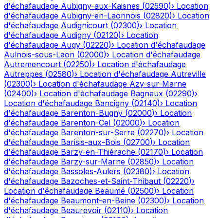
d'échafaudage
Aubigny-aux-Kaisnes
(
02590
)
›
Location
d'échafaudage
Aubigny-en-Laonnois
(
02820
)
›
Location
d'échafaudage
Audignicourt
(
02300
)
›
Location
d'échafaudage
Audigny
(
02120
)
›
Location
d'échafaudage
Augy
(
02220
)
›
Location d'échafaudage
Aulnois-sous-Laon
(
02000
)
›
Location d'échafaudage
Autremencourt
(
02250
)
›
Location d'échafaudage
Autreppes
(
02580
)
›
Location d'échafaudage
Autreville
(
02300
)
›
Location d'échafaudage
Azy-sur-Marne
(
02400
)
›
Location d'échafaudage
Bagneux
(
02290
)
›
Location d'échafaudage
Bancigny
(
02140
)
›
Location
d'échafaudage
Barenton-Bugny
(
02000
)
›
Location
d'échafaudage
Barenton-Cel
(
02000
)
›
Location
d'échafaudage
Barenton-sur-Serre
(
02270
)
›
Location
d'échafaudage
Barisis-aux-Bois
(
02700
)
›
Location
d'échafaudage
Barzy-en-Thiérache
(
02170
)
›
Location
d'échafaudage
Barzy-sur-Marne
(
02850
)
›
Location
d'échafaudage
Bassoles-Aulers
(
02380
)
›
Location
d'échafaudage
Bazoches-et-Saint-Thibaut
(
02220
)
›
Location d'échafaudage
Beaumé
(
02500
)
›
Location
d'échafaudage
Beaumont-en-Beine
(
02300
)
›
Location
d'échafaudage
Beaurevoir
(
02110
)
›
Location