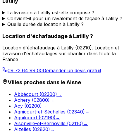
Latilly
La livraison à Latilly est-elle comprise ?
Convient-il pour un ravalement de façade à Latilly ?
Quelle durée de location à Latilly ?
Location d'échafaudage
à
Latilly
?
Location d'échafaudage
à
Latilly
(
02210
).
Location et
livraison d'échafaudages sur chantier dans toute la
France
09 72 64 99 00
Demander un devis gratuit
Villes proches dans le
Aisne
Abbécourt
(
02300
)
→
Achery
(
02800
)
→
Acy
(
02200
)
→
Agnicourt-et-Séchelles
(
02340
)
→
Aguilcourt
(
02190
)
→
Aisonville-et-Bernoville
(
02110
)
→
Aizelles
(
02820
)
→