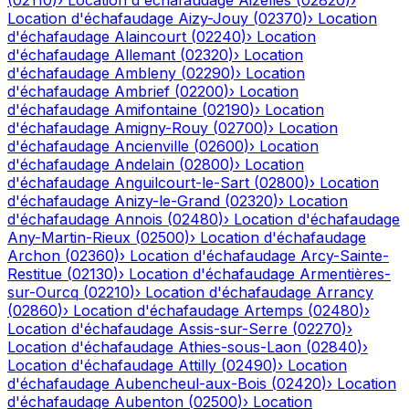
(
02110
)
›
Location d'échafaudage
Aizelles
(
02820
)
›
Location d'échafaudage
Aizy-Jouy
(
02370
)
›
Location
d'échafaudage
Alaincourt
(
02240
)
›
Location
d'échafaudage
Allemant
(
02320
)
›
Location
d'échafaudage
Ambleny
(
02290
)
›
Location
d'échafaudage
Ambrief
(
02200
)
›
Location
d'échafaudage
Amifontaine
(
02190
)
›
Location
d'échafaudage
Amigny-Rouy
(
02700
)
›
Location
d'échafaudage
Ancienville
(
02600
)
›
Location
d'échafaudage
Andelain
(
02800
)
›
Location
d'échafaudage
Anguilcourt-le-Sart
(
02800
)
›
Location
d'échafaudage
Anizy-le-Grand
(
02320
)
›
Location
d'échafaudage
Annois
(
02480
)
›
Location d'échafaudage
Any-Martin-Rieux
(
02500
)
›
Location d'échafaudage
Archon
(
02360
)
›
Location d'échafaudage
Arcy-Sainte-
Restitue
(
02130
)
›
Location d'échafaudage
Armentières-
sur-Ourcq
(
02210
)
›
Location d'échafaudage
Arrancy
(
02860
)
›
Location d'échafaudage
Artemps
(
02480
)
›
Location d'échafaudage
Assis-sur-Serre
(
02270
)
›
Location d'échafaudage
Athies-sous-Laon
(
02840
)
›
Location d'échafaudage
Attilly
(
02490
)
›
Location
d'échafaudage
Aubencheul-aux-Bois
(
02420
)
›
Location
d'échafaudage
Aubenton
(
02500
)
›
Location