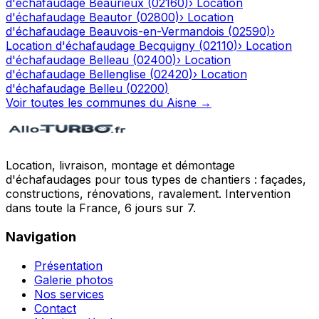
d'échafaudage
Beaurieux
(
02160
)
›
Location
d'échafaudage
Beautor
(
02800
)
›
Location
d'échafaudage
Beauvois-en-Vermandois
(
02590
)
›
Location d'échafaudage
Becquigny
(
02110
)
›
Location
d'échafaudage
Belleau
(
02400
)
›
Location
d'échafaudage
Bellenglise
(
02420
)
›
Location
d'échafaudage
Belleu
(
02200
)
Voir toutes les communes du
Aisne
→
Location, livraison, montage et démontage
d'échafaudages pour tous types de chantiers : façades,
constructions, rénovations, ravalement. Intervention
dans toute la France, 6 jours sur 7.
Navigation
Présentation
Galerie photos
Nos services
Contact