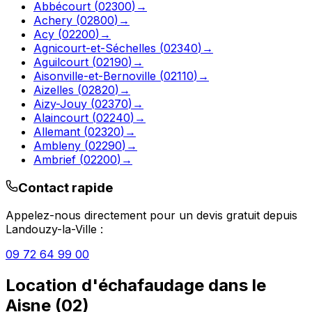
Abbécourt
(
02300
)
→
Achery
(
02800
)
→
Acy
(
02200
)
→
Agnicourt-et-Séchelles
(
02340
)
→
Aguilcourt
(
02190
)
→
Aisonville-et-Bernoville
(
02110
)
→
Aizelles
(
02820
)
→
Aizy-Jouy
(
02370
)
→
Alaincourt
(
02240
)
→
Allemant
(
02320
)
→
Ambleny
(
02290
)
→
Ambrief
(
02200
)
→
Contact rapide
Appelez-nous directement pour un devis gratuit depuis
Landouzy-la-Ville
:
09 72 64 99 00
Location d'échafaudage
dans le
Aisne
(
02
)