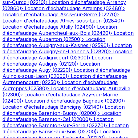
sur-Ourcq
(
02210
)
›
Location d'échafaudage
Arrancy
(
02860
)
›
Location d'échafaudage
Artemps
(
02480
)
›
Location d'échafaudage
Assis-sur-Serre
(
02270
)
›
Location d'échafaudage
Athies-sous-Laon
(
02840
)
›
Location d'échafaudage
Attilly
(
02490
)
›
Location
d'échafaudage
Aubencheul-aux-Bois
(
02420
)
›
Location
d'échafaudage
Aubenton
(
02500
)
›
Location
d'échafaudage
Aubigny-aux-Kaisnes
(
02590
)
›
Location
d'échafaudage
Aubigny-en-Laonnois
(
02820
)
›
Location
d'échafaudage
Audignicourt
(
02300
)
›
Location
d'échafaudage
Audigny
(
02120
)
›
Location
d'échafaudage
Augy
(
02220
)
›
Location d'échafaudage
Aulnois-sous-Laon
(
02000
)
›
Location d'échafaudage
Autremencourt
(
02250
)
›
Location d'échafaudage
Autreppes
(
02580
)
›
Location d'échafaudage
Autreville
(
02300
)
›
Location d'échafaudage
Azy-sur-Marne
(
02400
)
›
Location d'échafaudage
Bagneux
(
02290
)
›
Location d'échafaudage
Bancigny
(
02140
)
›
Location
d'échafaudage
Barenton-Bugny
(
02000
)
›
Location
d'échafaudage
Barenton-Cel
(
02000
)
›
Location
d'échafaudage
Barenton-sur-Serre
(
02270
)
›
Location
d'échafaudage
Barisis-aux-Bois
(
02700
)
›
Location
d'échafaudage
Barzy-en-Thiérache
(
02170
)
›
Location