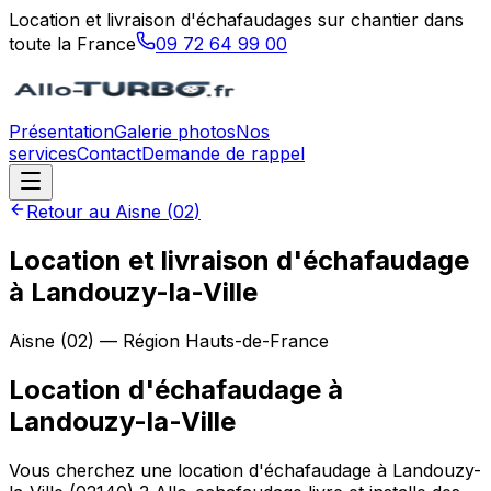
Location et livraison d'échafaudages sur chantier dans
toute la France
09 72 64 99 00
Présentation
Galerie photos
Nos
services
Contact
Demande de rappel
Retour au
Aisne
(
02
)
Location et livraison d'échafaudage
à Landouzy-la-Ville
Aisne
(
02
) — Région
Hauts-de-France
Location d'échafaudage
à
Landouzy-la-Ville
Vous cherchez une location d'échafaudage à Landouzy-