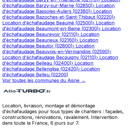
d'échafaudage
Barzy-sur-Marne
(
02850
)
›
Location
d'échafaudage
Bassoles-Aulers
(
02380
)
›
Location
d'échafaudage
Bazoches-et-Saint-Thibaut
(
02220
)
›
Location d'échafaudage
Beaumé
(
02500
)
›
Location
d'échafaudage
Beaumont-en-Beine
(
02300
)
›
Location
d'échafaudage
Beaurevoir
(
02110
)
›
Location
d'échafaudage
Beaurieux
(
02160
)
›
Location
d'échafaudage
Beautor
(
02800
)
›
Location
d'échafaudage
Beauvois-en-Vermandois
(
02590
)
›
Location d'échafaudage
Becquigny
(
02110
)
›
Location
d'échafaudage
Belleau
(
02400
)
›
Location
d'échafaudage
Bellenglise
(
02420
)
›
Location
d'échafaudage
Belleu
(
02200
)
Voir toutes les communes du
Aisne
→
Location, livraison, montage et démontage
d'échafaudages pour tous types de chantiers : façades,
constructions, rénovations, ravalement. Intervention
dans toute la France, 6 jours sur 7.