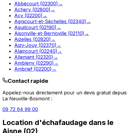
Abbécourt
(
02300
)
→
Achery
(
02800
)
→
Acy
(
02200
)
→
Agnicourt-et-Séchelles
(
02340
)
→
Aguilcourt
(
02190
)
→
Aisonville-et-Bernoville
(
02110
)
→
Aizelles
(
02820
)
→
Aizy-Jouy
(
02370
)
→
Alaincourt
(
02240
)
→
Allemant
(
02320
)
→
Ambleny
(
02290
)
→
Ambrief
(
02200
)
→
Contact rapide
Appelez-nous directement pour un devis gratuit depuis
La Neuville-Bosmont
:
09 72 64 99 00
Location d'échafaudage
dans le
Aisne
(
02
)