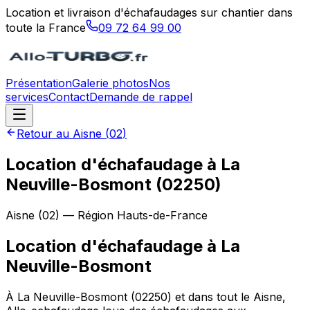
Location et livraison d'échafaudages sur chantier dans
toute la France
09 72 64 99 00
Présentation
Galerie photos
Nos
services
Contact
Demande de rappel
Retour au
Aisne
(
02
)
Location d'échafaudage à La
Neuville-Bosmont (02250)
Aisne
(
02
) — Région
Hauts-de-France
Location d'échafaudage
à
La
Neuville-Bosmont
À La Neuville-Bosmont (02250) et dans tout le Aisne,