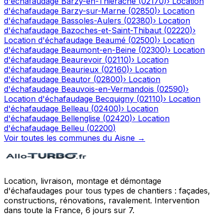
d'échafaudage
Barzy-en-Thiérache
(
02170
)
›
Location
d'échafaudage
Barzy-sur-Marne
(
02850
)
›
Location
d'échafaudage
Bassoles-Aulers
(
02380
)
›
Location
d'échafaudage
Bazoches-et-Saint-Thibaut
(
02220
)
›
Location d'échafaudage
Beaumé
(
02500
)
›
Location
d'échafaudage
Beaumont-en-Beine
(
02300
)
›
Location
d'échafaudage
Beaurevoir
(
02110
)
›
Location
d'échafaudage
Beaurieux
(
02160
)
›
Location
d'échafaudage
Beautor
(
02800
)
›
Location
d'échafaudage
Beauvois-en-Vermandois
(
02590
)
›
Location d'échafaudage
Becquigny
(
02110
)
›
Location
d'échafaudage
Belleau
(
02400
)
›
Location
d'échafaudage
Bellenglise
(
02420
)
›
Location
d'échafaudage
Belleu
(
02200
)
Voir toutes les communes du
Aisne
→
Location, livraison, montage et démontage
d'échafaudages pour tous types de chantiers : façades,
constructions, rénovations, ravalement. Intervention
dans toute la France, 6 jours sur 7.