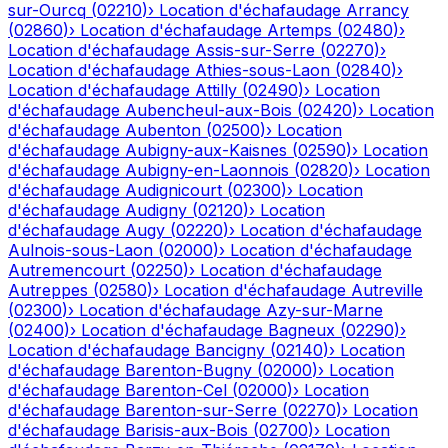
sur-Ourcq
(
02210
)
›
Location d'échafaudage
Arrancy
(
02860
)
›
Location d'échafaudage
Artemps
(
02480
)
›
Location d'échafaudage
Assis-sur-Serre
(
02270
)
›
Location d'échafaudage
Athies-sous-Laon
(
02840
)
›
Location d'échafaudage
Attilly
(
02490
)
›
Location
d'échafaudage
Aubencheul-aux-Bois
(
02420
)
›
Location
d'échafaudage
Aubenton
(
02500
)
›
Location
d'échafaudage
Aubigny-aux-Kaisnes
(
02590
)
›
Location
d'échafaudage
Aubigny-en-Laonnois
(
02820
)
›
Location
d'échafaudage
Audignicourt
(
02300
)
›
Location
d'échafaudage
Audigny
(
02120
)
›
Location
d'échafaudage
Augy
(
02220
)
›
Location d'échafaudage
Aulnois-sous-Laon
(
02000
)
›
Location d'échafaudage
Autremencourt
(
02250
)
›
Location d'échafaudage
Autreppes
(
02580
)
›
Location d'échafaudage
Autreville
(
02300
)
›
Location d'échafaudage
Azy-sur-Marne
(
02400
)
›
Location d'échafaudage
Bagneux
(
02290
)
›
Location d'échafaudage
Bancigny
(
02140
)
›
Location
d'échafaudage
Barenton-Bugny
(
02000
)
›
Location
d'échafaudage
Barenton-Cel
(
02000
)
›
Location
d'échafaudage
Barenton-sur-Serre
(
02270
)
›
Location
d'échafaudage
Barisis-aux-Bois
(
02700
)
›
Location