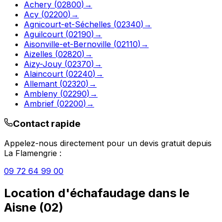
Achery
(
02800
)
→
Acy
(
02200
)
→
Agnicourt-et-Séchelles
(
02340
)
→
Aguilcourt
(
02190
)
→
Aisonville-et-Bernoville
(
02110
)
→
Aizelles
(
02820
)
→
Aizy-Jouy
(
02370
)
→
Alaincourt
(
02240
)
→
Allemant
(
02320
)
→
Ambleny
(
02290
)
→
Ambrief
(
02200
)
→
Contact rapide
Appelez-nous directement pour un devis gratuit depuis
La Flamengrie
:
09 72 64 99 00
Location d'échafaudage
dans le
Aisne
(
02
)