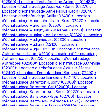
(
02860
)
›
Location d'échafaudage
Artemps
(
02480
)
›
Location d'échafaudage
Assis-sur-Serre
(
02270
)
›
Location d'échafaudage
Athies-sous-Laon
(
02840
)
›
Location d'échafaudage
Attilly
(
02490
)
›
Location
d'échafaudage
Aubencheul-aux-Bois
(
02420
)
›
Location
d'échafaudage
Aubenton
(
02500
)
›
Location
d'échafaudage
Aubigny-aux-Kaisnes
(
02590
)
›
Location
d'échafaudage
Aubigny-en-Laonnois
(
02820
)
›
Location
d'échafaudage
Audignicourt
(
02300
)
›
Location
d'échafaudage
Audigny
(
02120
)
›
Location
d'échafaudage
Augy
(
02220
)
›
Location d'échafaudage
Aulnois-sous-Laon
(
02000
)
›
Location d'échafaudage
Autremencourt
(
02250
)
›
Location d'échafaudage
Autreppes
(
02580
)
›
Location d'échafaudage
Autreville
(
02300
)
›
Location d'échafaudage
Azy-sur-Marne
(
02400
)
›
Location d'échafaudage
Bagneux
(
02290
)
›
Location d'échafaudage
Bancigny
(
02140
)
›
Location
d'échafaudage
Barenton-Bugny
(
02000
)
›
Location
d'échafaudage
Barenton-Cel
(
02000
)
›
Location
d'échafaudage
Barenton-sur-Serre
(
02270
)
›
Location
d'échafaudage
Barisis-aux-Bois
(
02700
)
›
Location
d'échafaudage
Barzy-en-Thiérache
(
02170
)
›
Location
d'échafaudage
Barzy-sur-Marne
(
02850
)
›
Location