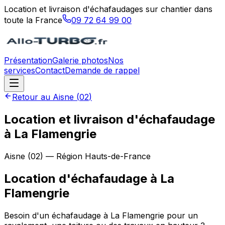
Location et livraison d'échafaudages sur chantier dans
toute la France
09 72 64 99 00
Présentation
Galerie photos
Nos
services
Contact
Demande de rappel
Retour au
Aisne
(
02
)
Location et livraison d'échafaudage
à La Flamengrie
Aisne
(
02
) — Région
Hauts-de-France
Location d'échafaudage
à
La
Flamengrie
Besoin d'un échafaudage à La Flamengrie pour un