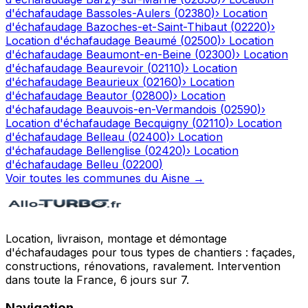
d'échafaudage
Bassoles-Aulers
(
02380
)
›
Location
d'échafaudage
Bazoches-et-Saint-Thibaut
(
02220
)
›
Location d'échafaudage
Beaumé
(
02500
)
›
Location
d'échafaudage
Beaumont-en-Beine
(
02300
)
›
Location
d'échafaudage
Beaurevoir
(
02110
)
›
Location
d'échafaudage
Beaurieux
(
02160
)
›
Location
d'échafaudage
Beautor
(
02800
)
›
Location
d'échafaudage
Beauvois-en-Vermandois
(
02590
)
›
Location d'échafaudage
Becquigny
(
02110
)
›
Location
d'échafaudage
Belleau
(
02400
)
›
Location
d'échafaudage
Bellenglise
(
02420
)
›
Location
d'échafaudage
Belleu
(
02200
)
Voir toutes les communes du
Aisne
→
Location, livraison, montage et démontage
d'échafaudages pour tous types de chantiers : façades,
constructions, rénovations, ravalement. Intervention
dans toute la France, 6 jours sur 7.
Navigation