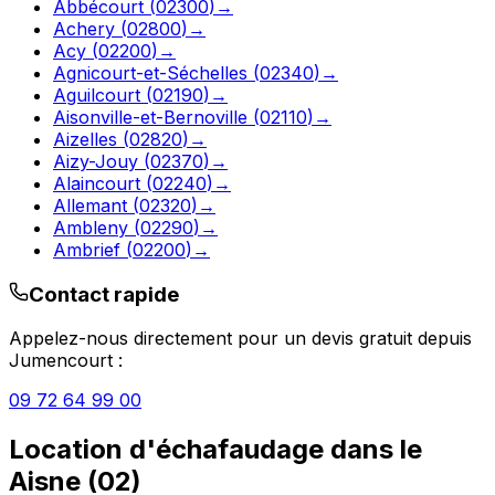
Abbécourt
(
02300
)
→
Achery
(
02800
)
→
Acy
(
02200
)
→
Agnicourt-et-Séchelles
(
02340
)
→
Aguilcourt
(
02190
)
→
Aisonville-et-Bernoville
(
02110
)
→
Aizelles
(
02820
)
→
Aizy-Jouy
(
02370
)
→
Alaincourt
(
02240
)
→
Allemant
(
02320
)
→
Ambleny
(
02290
)
→
Ambrief
(
02200
)
→
Contact rapide
Appelez-nous directement pour un devis gratuit depuis
Jumencourt
:
09 72 64 99 00
Location d'échafaudage
dans le
Aisne
(
02
)