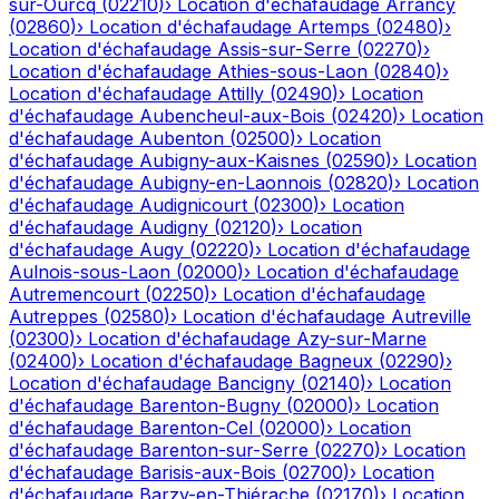
sur-Ourcq
(
02210
)
›
Location d'échafaudage
Arrancy
(
02860
)
›
Location d'échafaudage
Artemps
(
02480
)
›
Location d'échafaudage
Assis-sur-Serre
(
02270
)
›
Location d'échafaudage
Athies-sous-Laon
(
02840
)
›
Location d'échafaudage
Attilly
(
02490
)
›
Location
d'échafaudage
Aubencheul-aux-Bois
(
02420
)
›
Location
d'échafaudage
Aubenton
(
02500
)
›
Location
d'échafaudage
Aubigny-aux-Kaisnes
(
02590
)
›
Location
d'échafaudage
Aubigny-en-Laonnois
(
02820
)
›
Location
d'échafaudage
Audignicourt
(
02300
)
›
Location
d'échafaudage
Audigny
(
02120
)
›
Location
d'échafaudage
Augy
(
02220
)
›
Location d'échafaudage
Aulnois-sous-Laon
(
02000
)
›
Location d'échafaudage
Autremencourt
(
02250
)
›
Location d'échafaudage
Autreppes
(
02580
)
›
Location d'échafaudage
Autreville
(
02300
)
›
Location d'échafaudage
Azy-sur-Marne
(
02400
)
›
Location d'échafaudage
Bagneux
(
02290
)
›
Location d'échafaudage
Bancigny
(
02140
)
›
Location
d'échafaudage
Barenton-Bugny
(
02000
)
›
Location
d'échafaudage
Barenton-Cel
(
02000
)
›
Location
d'échafaudage
Barenton-sur-Serre
(
02270
)
›
Location
d'échafaudage
Barisis-aux-Bois
(
02700
)
›
Location
d'échafaudage
Barzy-en-Thiérache
(
02170
)
›
Location