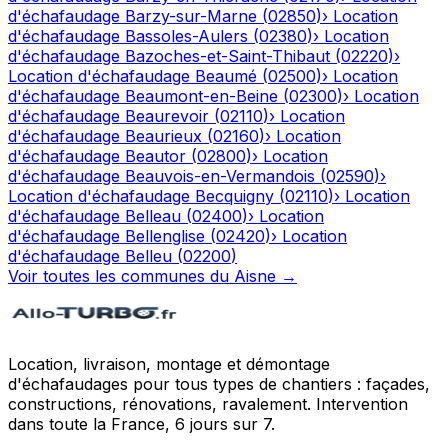
d'échafaudage
Barzy-sur-Marne
(
02850
)
›
Location
d'échafaudage
Bassoles-Aulers
(
02380
)
›
Location
d'échafaudage
Bazoches-et-Saint-Thibaut
(
02220
)
›
Location d'échafaudage
Beaumé
(
02500
)
›
Location
d'échafaudage
Beaumont-en-Beine
(
02300
)
›
Location
d'échafaudage
Beaurevoir
(
02110
)
›
Location
d'échafaudage
Beaurieux
(
02160
)
›
Location
d'échafaudage
Beautor
(
02800
)
›
Location
d'échafaudage
Beauvois-en-Vermandois
(
02590
)
›
Location d'échafaudage
Becquigny
(
02110
)
›
Location
d'échafaudage
Belleau
(
02400
)
›
Location
d'échafaudage
Bellenglise
(
02420
)
›
Location
d'échafaudage
Belleu
(
02200
)
Voir toutes les communes du
Aisne
→
Location, livraison, montage et démontage
d'échafaudages pour tous types de chantiers : façades,
constructions, rénovations, ravalement. Intervention
dans toute la France, 6 jours sur 7.