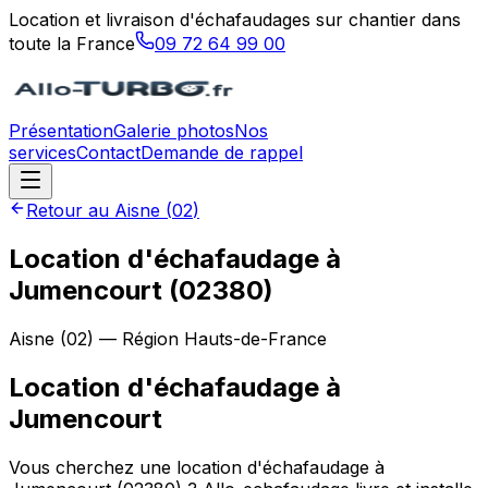
Location et livraison d'échafaudages sur chantier dans
toute la France
09 72 64 99 00
Présentation
Galerie photos
Nos
services
Contact
Demande de rappel
Retour au
Aisne
(
02
)
Location d'échafaudage à
Jumencourt (02380)
Aisne
(
02
) — Région
Hauts-de-France
Location d'échafaudage
à
Jumencourt
Vous cherchez une location d'échafaudage à